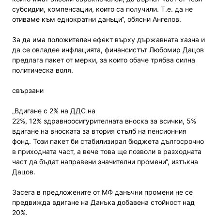
субсидии, компенсации, които са получили. Т.е. да не
отиваме към еднократни данъци“, обясни Ангелов.
За да има положителен ефект върху държавната хазна и
да се овладее инфлацията, финансистът Любомир Дацов
предлага пакет от мерки, за които обаче трябва силна
политическа воля.
свързани
„Вдигане с 2% на ДДС на
22%, 12% здравноосигурителната вноска за всички, 5%
вдигане на вноската за втория стълб на пенсионния
фонд. Този пакет би стабилизирал бюджета дългосрочно
в приходната част, а вече това ще позволи в разходната
част да бъдат направени значителни промени“, изтъкна
Дацов.
Засега в предложените от МФ данъчни промени не се
предвижда вдигане на Данъка добавена стойност над
20%.