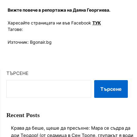
Вижте повече в репортажа на Даяна Георгиева.
Харесайте страницата ни във Facebook
ТУК
Тагове:
Източник: Bgonair.bg
ТЪРСЕНЕ
Търсене
Recent Posts
Крава да беше, щеше да пресъхне: Мара се съдра да
дои Теодор! (от седмица в Сен Тропе, глупакът я води