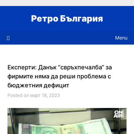
Skip
to
Ретро България
content
Menu
Експерти: Данък “свръхпечалба“ за
фирмите няма да реши проблема с
бюджетния дефицит
Posted on март 18, 2023