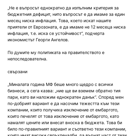
„Не е въпросът еднократно да изпълним критерия за
бюджетния дефицит, нито въпросът е да имаме за един
месец ниска инфлация. Това, което искат нашите
приятели от Еврозоната, е да имаме не 12 месеца ниска
инфлация, т.е. иска се устойчивост“, подчерта
икономистът Георги Ангелов.
По думите му политиката на правителството е
непоследователна.
свързани
„Миналата година МФ беше много щедро с всички
бизнеси, а сега казва: „ние ще ви вземем обратно тия
пари, като ви наложим еднократен данък“. Според мен
по-добрият вариант е да насочим тежестта към тези
компании, които получиха изключение от ембаргото,
които печелят от това изключение от ембаргото, като
намалят цените или внесат вноска в бюджета. Това би
било по-правилният вариант и съответно тези компании,
които имат високи свръхпечалби, да върнат част от тези