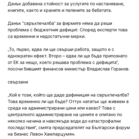
Данък добавена стойност за услугите по настаняване,
книгите, както и храните и пелените за бебетата.
Данък “свръхпечалба“ за фирмите няма да реши
проблема с бюджетния дефицит. Според експерти това
са временни и недостатъчни мерки.
„То, първо, едва ли ще свърши работа, защото е с
еднократен ефект. Второ – едва ли ще бъде припознато
от ЕК за нещо, което решава проблема с дефицита“,
посочи бившият финансов министър Владислав Горанов.
свързани
„Кой е този, който ще даде дефиниция на свръхпечалба?
Това временно ли ще бъде? Оттук нататък ще живеем в
среда на администрирани цени или какво? Това с
централното администриране на цените е опитано по
няколко начина и навсякъде води до катастрофални
последствия“, смята председателят на Български форум
на бизнес Левон Хампарцумян.