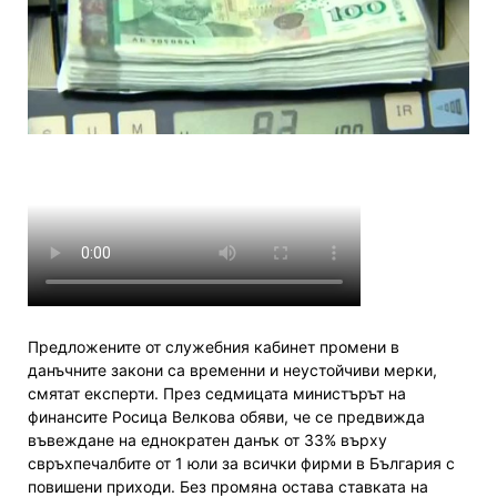
Предложените от служебния кабинет промени в
данъчните закони са временни и неустойчиви мерки,
смятат експерти. През седмицата министърът на
финансите Росица Велкова обяви, че се предвижда
въвеждане на еднократен данък от 33% върху
свръхпечалбите от 1 юли за всички фирми в България с
повишени приходи. Без промяна остава ставката на