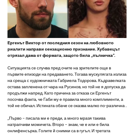
Ергенът Виктор от последния сезон на любовното
риалити направи сензационно признание. Хубавецът
отрязал дама от формата, защото била „пълничка“.
Ситуацията се случва пред очите на зрителите още в
първите епизоди на предаването. Тогава мускулягата излиза
на среща с художничката Габриела Тодорова. Къдравелката
остава запленена от чара на Русинов, но той не я допуска да
продължи напред. Като причина за отказа си Ергенът
посочва факта, че Габи му е правила много комплименти, а
той не обичал. Истината обаче се оказва малко по-различна .
„Първо – писала ми е преди, а много мразя такива
натрапчиви момичета. Второ – знам, че е или е била
онлифенсърка. Голите й снимки са в гугъл. И третата