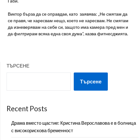
Габи.
Виктор бърза да се оправдае, като заявява: „Не смятам да
се правя, че харесвам нещо, което не харесвам. Не смятам
да изневерявам на себе си, защото има камера пред мен и
да филтрирам всяка една своя дума“, казва фитнесджията.
ТЪРСЕНЕ
Търсене
Recent Posts
Драма вместо щастие: Кристина Верославова е в болница
с високорискова бременност