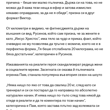
причина – беше ми малко пълничка. Държа си на това, но не
можах да й кажа тези неща в ефир и затова измислих
някакво оправдание, за да не я обидя“, призна си в друг
формат Виктор.
От километри е видимо, че фитнесджията държи на
външния си вид. Русинов, който сам призна, че за жените е
като „Иисус Христос“, има тяло за чудо и приказ, факт, който
очевидно не му позволява да тръгне с момиче, което не е в
перфектна форма „Тя беше отслабнала 20 килограма, но не
бяха достатъчни“, категоричен е Русинов.
Изказванията на риалити героя скандализират редица жени
в социалните мрежи. Засегната се оказва й пълничката
егренка Пам, станала популярна във втория сезон на шоуто
„Няма нищо по-яко от това да свалиш 20 кг, след като си
тренирал и си се постарал да го направиш по абсолютно
натурален начин. И няма нищо по-тъпо след това някой да
отиде в риалити и да те коментира по този начин“,
категорична е Пам, която застава плътно зад колежката си