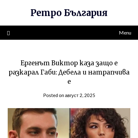
Skip
Ретро България
to
content
Menu
Ергенът Виктор каза защо е
разкарал Габи: Дебела и натрапчива
е
Posted on август 2, 2025