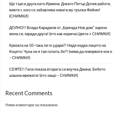
Ще търси друга като Ирмена: Докато Петър Дочев работи,
вижте с кого се забавлява новата му тръпка Фейгин!
(СНИМКИ)
ДОЛНО!! Владо Караджов от „Бригада Нов дом“ заряза
жена си, заради друга! (ето как изригна Цвети + СНИМКИ)
Кризата на 50-така ли го удари?! Надя издра лицето на
Коцето: Чука ли я тая голата, бе?! (няма да повярвате коя е
– СНИМКИ)
СЕФТЕ!! Гала показа втората си внучка Джина: Бебето
шашна мрежата! (ето защо – СНИМКИ)
Recent Comments
Няма коментари за показване.