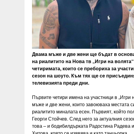
Двама мъже и две жени ще бъдат в основ
на риалитито на Нова тв „Игри на волята“
четиримата, които се пребориха за участи
сезон на шоуто. Към тях ще се присъедин
телевизията преди дни.
Първите четири имена на участници в „Игри н
мъже и две жени, които завоюваха местата си
риалитито миналата есен. Първият, който пол
Георги Стойчев. След него за актуалния сез
това – и бодибилдърката Радостина Радева 
Хитова, която се изявява и като танцьорка.