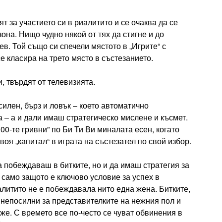
т за участието си в риалитито и се очаква да се
она. Нищо чудно някой от тях да стигне и до
в. Той също си спечели мястото в „Игрите“ с
се класира на трето място в състезанието.
, твърдят от телевизията.
илен, бърз и ловък – което автоматично
 – а и дали имаш стратегическо мислене и късмет.
00-те гривни” по Би Ти Ви миналата есен, когато
оя „капитал“ в играта на състезател по свой избор.
да побеждаваш в битките, но и да имаш стратегия за
само защото е ключово условие за успех в
алитито не е побеждавала нито една жена. Битките,
а непосилни за представителките на нежния пол и
же. С времето все по-често се чуват обвинения в