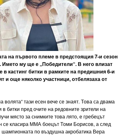
ата на първото племе в предстоящия 7-и сезон
. Името му ще е „Победители“. В него влизат
е в кастинг битки в рамките на предишния 6-и
ят и още няколко участници, отбелязаха от
а волята” тази есен вече се знаят. Това са двама
 в битки пред очите на редовните зрители на
учи място за снимките това лято, е гребецът
он се класира ММА боецът Томи Борисов, а след
и шампионката по въздушна акробатика Вера