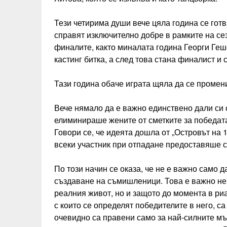
Тези четирима души вече цяла година се готвя
справят изключително добре в рамките на сез
финалите, както миналата година Георги Геше
кастинг битка, а след това стана финалист и 
Тази година обаче играта щяла да се промени
Вече нямало да е важно единствено дали си с
елиминираше жените от сметките за победата
Говори се, че идеята дошла от „Островът на 1
всеки участник при отпадане предоставяше св
По този начин се оказа, че не е важно само 
създаване на съмишленици. Това е важно не 
реалния живот, но и защото до момента в ри
с които се определят победителите в него, с
очевидно са правени само за най-силните мъ