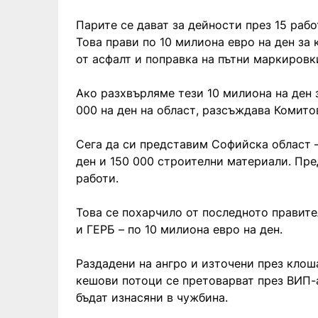
Парите се дават за дейности през 15 рабо
Това прави по 10 милиона евро на ден за 
от асфалт и поправка на пътни маркировк
Ако разхвърляме тези 10 милиона на ден 
000 на ден на област, разсъждава Комито
Сега да си представим Софийска област –
ден и 150 000 строителни материали. Пре
работи.
Това се похарчило от последното правите
и ГЕРБ – по 10 милиона евро на ден.
Раздадени на ангро и източени през клош
кешови потоци се претоварват през ВИП-а
бъдат изнасяни в чужбина.