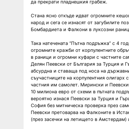
да прекрати пладнешкия грабеж.
Стана ясно откъде идват огромните кешов
народ и сега се изнасят от загубилите п
Бомбардиета и Фалкони в луксозни раниц
Така натечената “Пътна подръжка” с 4 го
огромните кражби от корпулентните обръ
в раници и огромни куфари с частните са
Делян Пеевски от България за Турция и Г
абсурдна и ставаща под носа на държавнит
съучастниците на корпулентния олигарх с
частния им самолет. Мирински и Пеевски
10 милиона евро от схеми в пътната подр
вероятно изнася Пеевски за Турция и Гър
София без митническа проверка през сам
Пеевски претоварва на Фалконите в Иста
(през засечки на летището в Амстердам) 