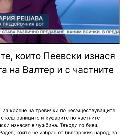
те, които Пеевски изнася
а на Валтер и с частните
а, за косене на тревички по несъществуващите
а с кеш раниците и куфарите по частните
ски изнасят в чужбина. Твърди го бивш
адев, който бе избран от българския народ, за