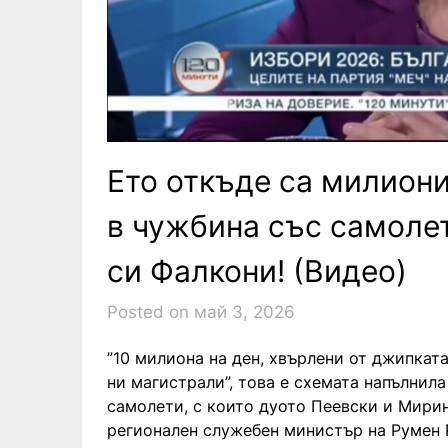
Ето откъде са милиони
в чужбина със самолет
си Фалкони! (Видео)
Posted on май 3, 2026
”10 милиона на ден, хвърлени от джипкат
ни магистрали”, това е схемата напълнил
самолети, с които дуото Пеевски и Мирин
регионален служебен министър на Румен Р