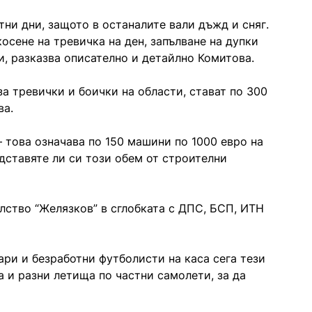
тни дни, защото в останалите вали дъжд и сняг.
косене на тревичка на ден, запълване на дупки
и, разказва описателно и детайлно Комитова.
за тревички и боички на области, стават по 300
ва.
 това означава по 150 машини по 1000 евро на
дставяте ли си този обем от строителни
лство “Желязков” в сглобката с ДПС, БСП, ИТН
ари и безработни футболисти на каса сега тези
 и разни летища по частни самолети, за да