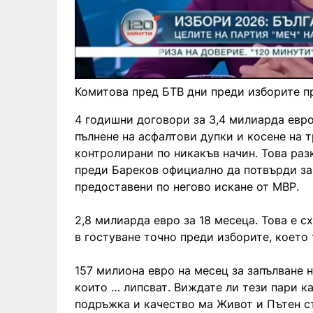
Комитова пред БТВ дни преди изборите п
4 годишни договори за 3,4 милиарда евро
пълнене на асфалтови дупки и косене на т
контролирани по никакъв начин. Това ра
преди Бареков официално да потвърди за
предоставени по негово искане от МВР.
2,8 милиарда евро за 18 месеца. Това е с
в гостуване точно преди изборите, което 
157 милиона евро на месец за запълване н
които … липсват. Виждате ли тези пари к
подръжка и качество ма Живот и Пътен с