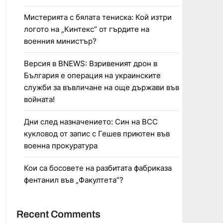
Мистерията с бялата тениска: Кой изтри
логото на „Кинтекс“ от гърдите на
военния министър?
Версия в BNEWS: Взривеният дрон в
България е операция на украинските
служби за въвличане на още държави във
войната!
Дни след назначението: Син на ВСС
кукловод от запис с Гешев приютен във
военна прокуратура
Кои са босовете на разбитата фабриказа
фентанил във „Факултета”?
Recent Comments