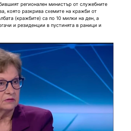
а бившият регионален министър от служебните
а, която разкрива схемите на кражби от
лбата (кражбите) са по 10 милки на ден, а
ргачи и резиденции в пустинята в раници и