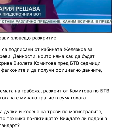
рави зловещо разкритие
 са подписани от кабинета Желязков за
реви. Дейности, които няма как да бъдат
зкрива Виолета Комитова пред БТВ седмици
 фалконите и да получи официално данните,
хемата на грабежа, разкрит от Комитова по БТВ
тогава е минало гратис в суматохата.
а дупки и косене на треви по магистралите,
ато техника по-пътищата? Виждате ли подобна
тандарт?