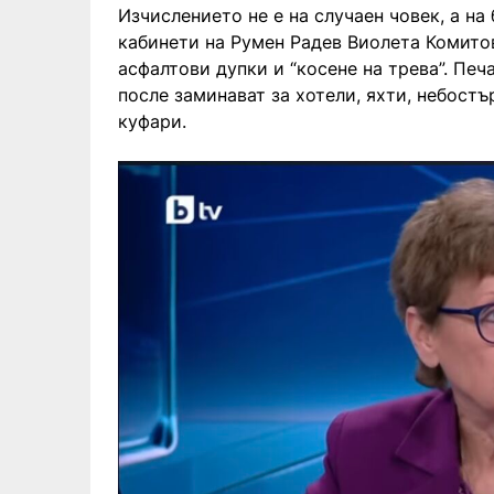
Изчислението не е на случаен човек, а н
кабинети на Румен Радев Виолета Комитов
асфалтови дупки и “косене на трева”. Печа
после заминават за хотели, яхти, небостъ
куфари.