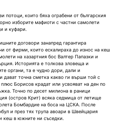
и потоци, които бяха ограбени от българския
озорно изборите мафиоти с частни самолети
и и куфари.
дишните договори занапред гарантира
чи от фирми, които ескалираха до износ на кеш
молети на хазартния бос Валтер Папазки и
ърция. Историята е толкова зловеща и
е органи, та е чудно дори, дали и
и дават точна сметка какво ги върши той с
 плюс Борисов крадат или усвояват на ден по
ъжка. Точно по десет милиона в раници
ция (остров Крит) всяка седмица от летище
олета Бомбардие на боса на ЦСКА. После
нбул и през тях трупа авоари в Швейцария
и кеш в южните ни съседки.