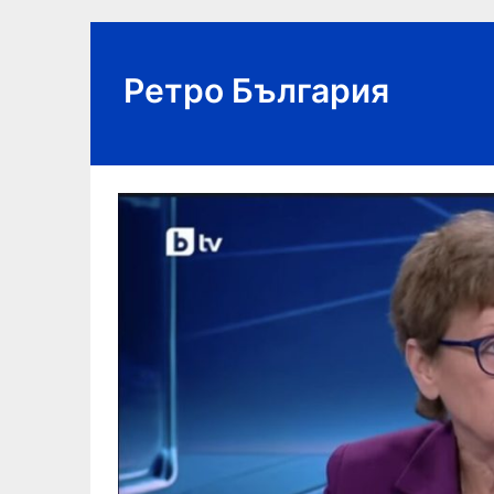
Skip
to
content
Ретро България