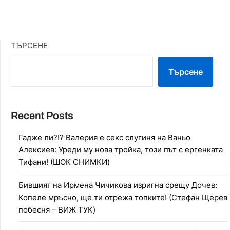
ТЪРСЕНЕ
Търсене
Recent Posts
Гадже ли?!? Валерия е секс слугиня на Ваньо
Алексиев: Уреди му нова тройка, този път с ергенката
Тифани! (ШОК СНИМКИ)
Бившият на Ирмена Чичикова изригна срещу Дочев:
Копеле мръсно, ще ти отрежа топките! (Стефан Щерев
побесня – ВИЖ ТУК)