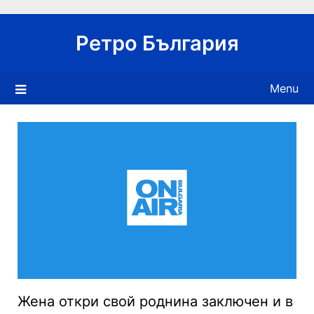
Skip
to
Ретро България
content
Menu
Жена откри свой роднина заключен и в