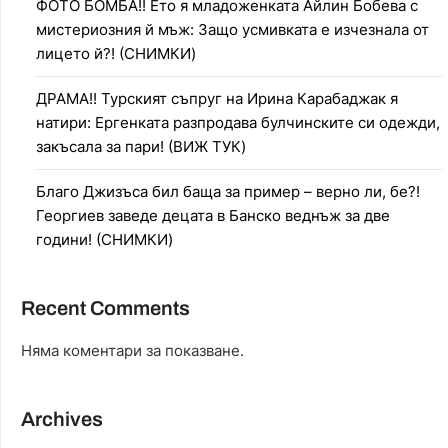
ФОТО БОМБА!! Ето я младоженката Айлин Бобева с
мистериозния й мъж: Защо усмивката е изчезнала от
лицето й?! (СНИМКИ)
ДРАМА!! Турският съпруг на Ирина Карабаджак я
натири: Ергенката разпродава булчинските си одежди,
закъсала за пари! (ВИЖ ТУК)
Благо Джизъса бил баща за пример – верно ли, бе?!
Георгиев заведе децата в Банско веднъж за две
години! (СНИМКИ)
Recent Comments
Няма коментари за показване.
Archives