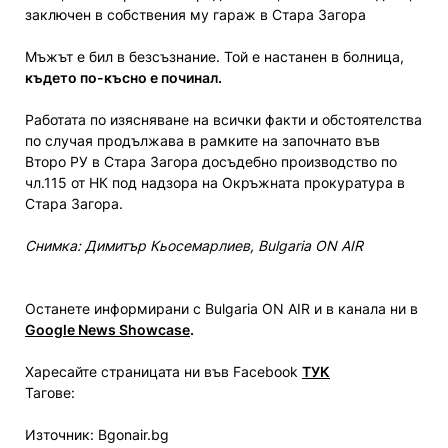
заключен в собствения му гараж в Стара Загора
Мъжът е бил в безсъзнание. Той е настанен в болница,
където по-късно е починал.
Работата по изясняване на всички факти и обстоятелства
по случая продължава в рамките на започнато във
Второ РУ в Стара Загора досъдебно производство по
чл.115 от НК под надзора на Окръжната прокуратура в
Стара Загора.
Снимка: Димитър Кьосемарлиев, Bulgaria ON AIR
Останете информирани с Bulgaria ON AIR и в канала ни в
Google News Showcase
.
Харесайте страницата ни във Facebook
ТУК
Тагове:
Източник: Bgonair.bg