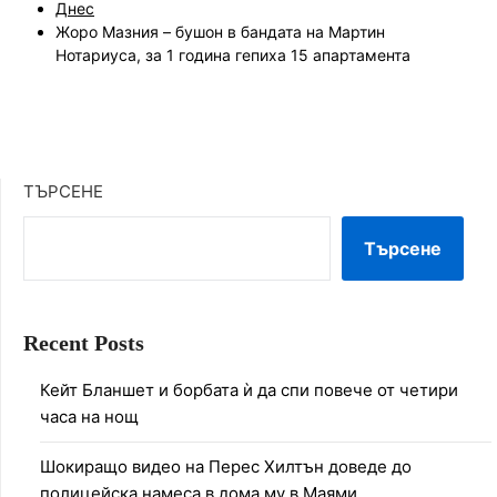
Днес
Жоро Мазния – бушон в бандата на Мартин
Нотариуса, за 1 година гепиха 15 апартамента
ТЪРСЕНЕ
Търсене
Recent Posts
Кейт Бланшет и борбата ѝ да спи повече от четири
часа на нощ
Шокиращо видео на Перес Хилтън доведе до
полицейска намеса в дома му в Маями