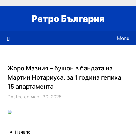
Skip
to
Ретро България
content
Menu
Жоро Мазния – бушон в бандата на
Мартин Нотариуса, за 1 година гепиха
15 апартамента
Posted on март 30, 2025
Начало