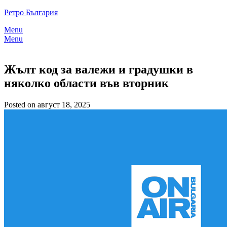
Skip
Ретро България
to
Menu
content
Menu
Жълт код за валежи и градушки в
няколко области във вторник
Posted on август 18, 2025