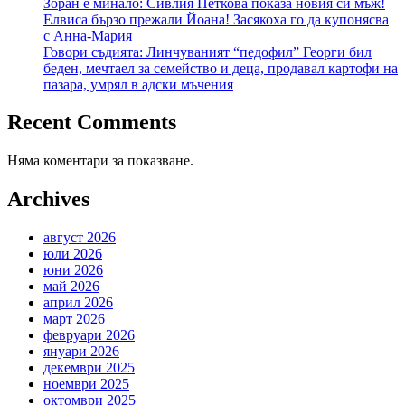
Зоран е минало: Сивлия Петкова показа новия си мъж!
Елвиса бързо прежали Йоана! Засякоха го да купонясва
с Анна-Мария
Говори съдията: Линчуваният “педофил” Георги бил
беден, мечтаел за семейство и деца, продавал картофи на
пазара, умрял в адски мъчения
Recent Comments
Няма коментари за показване.
Archives
август 2026
юли 2026
юни 2026
май 2026
април 2026
март 2026
февруари 2026
януари 2026
декември 2025
ноември 2025
октомври 2025