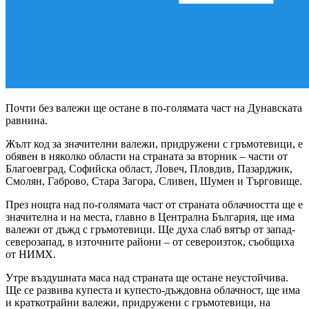
Почти без валежи ще остане в по-голямата част на Дунавската
равнина.
Жълт код за значителни валежи, придружени с гръмотевици, е
обявен в няколко области на страната за вторник – части от
Благоевград, Софийска област, Ловеч, Пловдив, Пазарджик,
Смолян, Габрово, Стара Загора, Сливен, Шумен и Търговище.
През нощта над по-голямата част от страната облачността ще е
значителна и на места, главно в Централна България, ще има
валежи от дъжд с гръмотевици. Ще духа слаб вятър от запад-
северозапад, в източните райони – от североизток, съoбщихa
oт НИМХ.
Утре въздушната маса над страната ще остане неустойчива.
Ще се развива купеста и купесто-дъждовна облачност, ще има
и краткотрайни валежи, придружени с гръмотевици, на