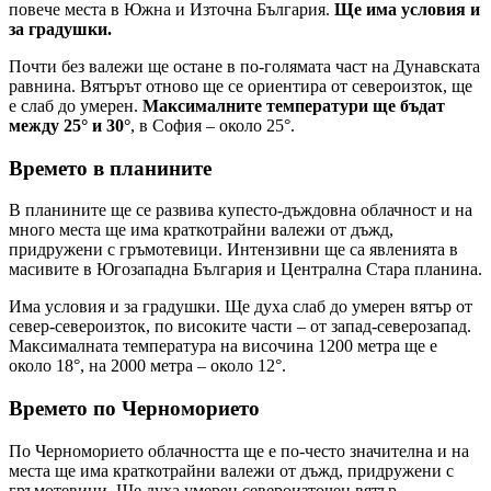
повече места в Южна и Източна България.
Ще има условия и
за градушки.
Почти без валежи ще остане в по-голямата част на Дунавската
равнина. Вятърът отново ще се ориентира от североизток, ще
е слаб до умерен.
Максималните температури ще бъдат
между 25° и 30°
, в София – около 25°.
Времето в планините
В планините ще се развива купесто-дъждовна облачност и на
много места ще има краткотрайни валежи от дъжд,
придружени с гръмотевици. Интензивни ще са явленията в
масивите в Югозападна България и Централна Стара планина.
Има условия и за градушки. Ще духа слаб до умерен вятър от
север-североизток, по високите части – от запад-северозапад.
Максималната температура на височина 1200 метра ще е
около 18°, на 2000 метра – около 12°.
Времето по Черноморието
По Черноморието облачността ще е по-често значителна и на
места ще има краткотрайни валежи от дъжд, придружени с
гръмотевици. Ще духа умерен североизточен вятър.