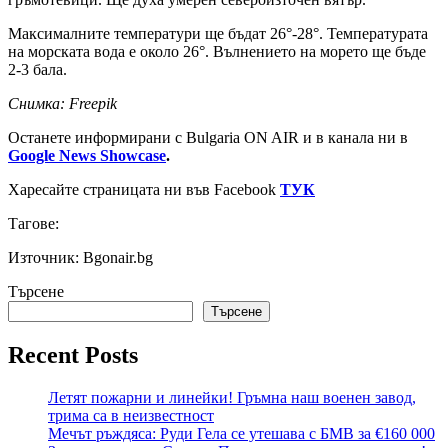
Максималните температури ще бъдат 26°-28°. Температурата
на морската вода е около 26°. Вълнението на морето ще бъде
2-3 бала.
Снимка: Freepik
Останете информирани с Bulgaria ON AIR и в канала ни в
Google News Showcase
.
Харесайте страницата ни във Facebook
ТУК
Тагове:
Източник: Bgonair.bg
Търсене
Търсене
Recent Posts
Летят пожарни и линейки! Гръмна наш военен завод,
трима са в неизвестност
Мечът ръждяса: Руди Гела се утешава с БМВ за €160 000