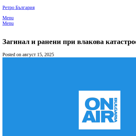
Skip
Ретро България
to
Menu
content
Menu
Загинал и ранени при влакова катастр
Posted on август 15, 2025