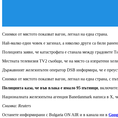
Снимки от мястото показват вагон, легнал на една страна.
Най-малко един човек е загинал, а няколко други са били ранен
Полицията заяви, че катастрофата е станала между градовете 
Местната телевизия TV2 съобщи, че на място са изпратени хели
Държавният железопътен оператор DSB информира, че е преуст
Снимки от мястото показват вагон, легнал на една страна, с п
Полицията каза, че във влака е имало 95 пътници
, включите
Националната железопътна агенция Banedanmark написа в X, че 
Снимка: Reuters
Останете информирани с Bulgaria ON AIR и в канала ни в
Goog