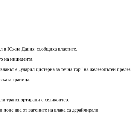
ирал в Южна Дания, съобщиха властите.
то на инцидента.
лакът е „ударил цистерна за течна тор“ на железопътен прелез.
ската граница.
или транспортирани с хеликоптер.
 поне два от вагоните на влака са дерайлирали.