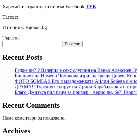
Харесайте страницата ни във Facebook
ТУК
Тагове:
Източник: Bgonair.bg
Търсене
Търсене
Recent Posts
Гадже ли?!? Валерия е секс слугиня на Ваньо Алексиев:
Бившият на Ирмена Чичикова изригна срещу Дочев: Копе
ФОТО БОМБА!! Ето я младоженката Айлин Бобева с мист
ДРАМА!! Турският съпруг на Ирина Карабаджак я натири:
Благо Джизъса бил баща за пример – верно ли, бе?! Геор
Recent Comments
Няма коментари за показване.
Archives