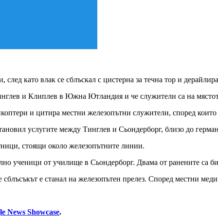
и, след като влак се сблъскал с цистерна за течна тор и дерайл
Тинглев и Клиплев в Южна Ютландия и че служители са на място
коптери и цитира местни железопътни служители, според които в
ановил услугите между Тинглев и Сьондерборг, близо до герман
ътници, стоящи около железопътните линии.
лно ученици от училище в Сьондерборг. Двама от ранените са б
сблъсъкът е станал на железопътен прелез. Според местни медии
le News Showcase
.