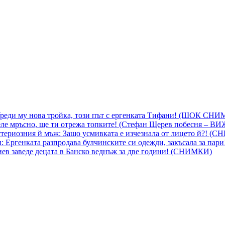
 Уреди му нова тройка, този път с ергенката Тифани! (ШОК СН
ле мръсно, ще ти отрежа топките! (Стефан Щерев побесня – В
ериозния й мъж: Защо усмивката е изчезнала от лицето й?! (
 Ергенката разпродава булчинските си одежди, закъсала за пар
гиев заведе децата в Банско веднъж за две години! (СНИМКИ)