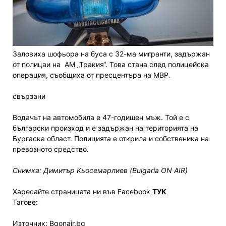
Заловиха шофьора на буса с 32-ма мигранти, задържан
от полицаи на АМ „Тракия“. Това стана след полицейска
операция, съобщиха от пресцентъра на МВР.
свързани
Водачът на автомобила е 47-годишен мъж. Той е с
български произход и е задържан на територията на
Бургаска област. Полицията е открила и собственика на
превозното средство.
Снимка: Димитър Кьосемарлиев (Bulgaria ON AIR)
Харесайте страницата ни във Facebook
ТУК
Тагове:
Източник: Bgonair.bg