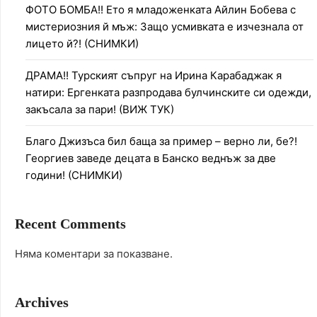
ФОТО БОМБА!! Ето я младоженката Айлин Бобева с
мистериозния й мъж: Защо усмивката е изчезнала от
лицето й?! (СНИМКИ)
ДРАМА!! Турският съпруг на Ирина Карабаджак я
натири: Ергенката разпродава булчинските си одежди,
закъсала за пари! (ВИЖ ТУК)
Благо Джизъса бил баща за пример – верно ли, бе?!
Георгиев заведе децата в Банско веднъж за две
години! (СНИМКИ)
Recent Comments
Няма коментари за показване.
Archives