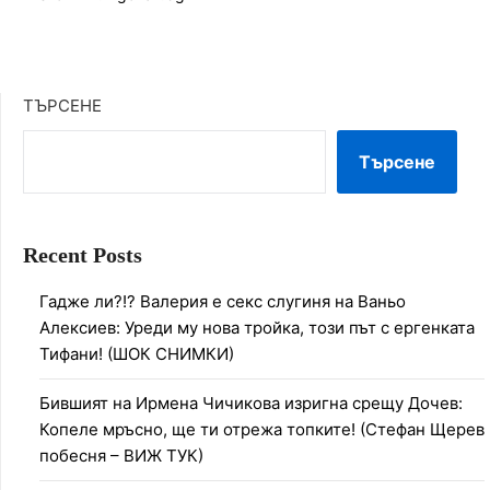
ТЪРСЕНЕ
Търсене
Recent Posts
Гадже ли?!? Валерия е секс слугиня на Ваньо
Алексиев: Уреди му нова тройка, този път с ергенката
Тифани! (ШОК СНИМКИ)
Бившият на Ирмена Чичикова изригна срещу Дочев:
Копеле мръсно, ще ти отрежа топките! (Стефан Щерев
побесня – ВИЖ ТУК)