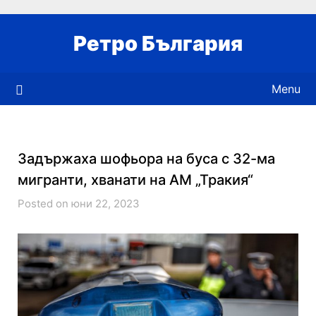
Skip
to
Ретро България
content
Menu
Задържаха шофьора на буса с 32-ма
мигранти, хванати на АМ „Тракия“
Posted on юни 22, 2023