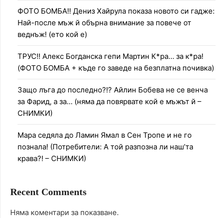
ФОТО БОМБА!! Дениз Хайрула показа новото си гадже:
Най-после мъж й обърна внимание за повече от
веднъж! (ето кой е)
ТРУС!! Алекс Богданска гепи Мартин К*ра… за к*ра!
(ФОТО БОМБА + къде го заведе на безплатна почивка)
Защо лъга до последно?!? Айлин Бобева не се венча
за Фарид, а за… (няма да повярвате кой е мъжът й –
СНИМКИ)
Мара седяла до Ламин Ямал в Сен Тропе и не го
познала! (Потребители: А той разпозна ли наш’та
крава?! – СНИМКИ)
Recent Comments
Няма коментари за показване.