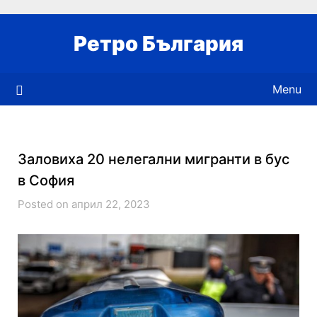
Skip
to
Ретро България
content
Menu
Заловиха 20 нелегални мигранти в бус
в София
Posted on април 22, 2023