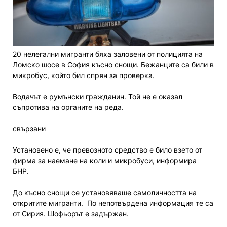
20 нелегални мигранти бяха заловени от полицията на
Ломско шосе в София късно снощи. Бежанците са били в
микробус, който бил спрян за проверка.
Водачът е румънски гражданин. Той не е оказал
съпротива на органите на реда.
свързани
Установено е, че превозното средство е било взето от
фирма за наемане на коли и микробуси, информира
БНР.
До късно снощи се установяваше самоличността на
откритите мигранти. По непотвърдена информация те са
от Сирия. Шофьорът е задържан.