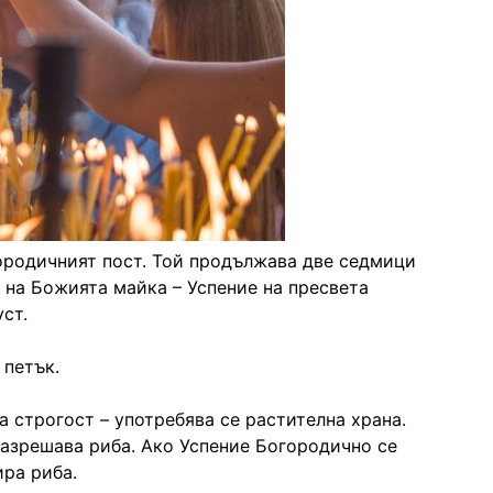
ородичният пост. Той продължава две седмици
 на Божията майка – Успение на пресвета
уст.
 петък.
а строгост – употребява се растителна храна.
разрешава риба. Ако Успение Богородично се
ира риба.