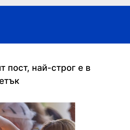
 пост, най-строг е в
петък