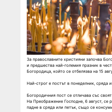
За православните християни започва Бог
и предшества най-големия празник в чест
Богородица, който се отбелязва на 15 авг
Най-строг е постът в понеделник, сряда и
Богородичния пост се отличава със своят
На Преображение Господне, 6 август, се 
падне в сряда или петък, също се консум