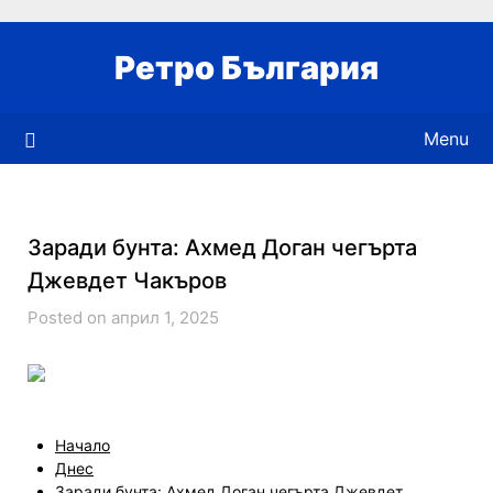
Skip
to
Ретро България
content
Menu
Заради бунта: Ахмед Доган чегърта
Джевдет Чакъров
Posted on април 1, 2025
Начало
Днес
Заради бунта: Ахмед Доган чегърта Джевдет