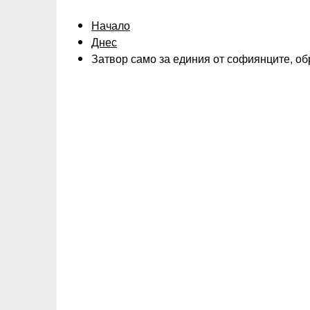
Начало
Днес
Затвор само за единия от софиянците, об