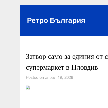
Skip
to
content
Ретро България
Затвор само за единия от 
супермаркет в Пловдив
Posted on април 19, 2026