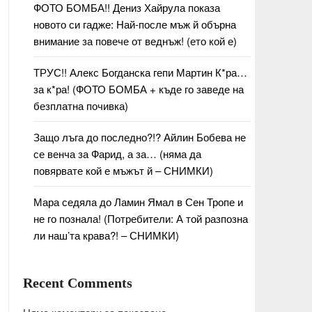
ФОТО БОМБА!! Дениз Хайрула показа
новото си гадже: Най-после мъж й обърна
внимание за повече от веднъж! (ето кой е)
ТРУС!! Алекс Богданска гепи Мартин К*ра…
за к*ра! (ФОТО БОМБА + къде го заведе на
безплатна почивка)
Защо лъга до последно?!? Айлин Бобева не
се венча за Фарид, а за… (няма да
повярвате кой е мъжът й – СНИМКИ)
Мара седяла до Ламин Ямал в Сен Тропе и
не го познала! (Потребители: А той разпозна
ли наш’та крава?! – СНИМКИ)
Recent Comments