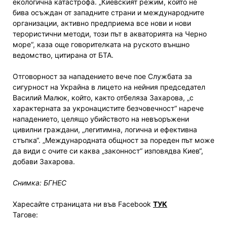
екологична катастрофа. „Киевският режим, който не
бива осъждан от западните страни и международните
организации, активно предприема все нови и нови
терористични методи, този път в акваторията на Черно
море“, каза още говорителката на руското външно
ведомство, цитирана от БТА.
Отговорност за нападението вече пое Службата за
сигурност на Украйна в лицето на нейния председател
Василий Малюк, който, както отбеляза Захарова, „с
характерната за укронацистите безчовечност“ нарече
нападението, целящо убийството на невъоръжени
цивилни граждани, „легитимна, логична и ефективна
стъпка“. „Международната общност за пореден път може
да види с очите си каква „законност“ изповядва Киев“,
добави Захарова.
Снимка: БГНЕС
Харесайте страницата ни във Facebook
ТУК
Тагове: