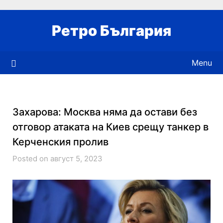
Skip
to
Ретро България
content
Menu
Захарова: Москва няма да остави без
отговор атаката на Киев срещу танкер в
Керченския пролив
Posted on август 5, 2023