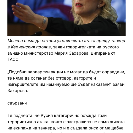
Москва няма да остави украинската атака срещу танкер
в Керченския пролив
, заяви говорителката на руското
външно министерство Мария Захарова, цитирана от
ТАСС.
„Подобни варварски акции не могат да бъдат оправдани,
те няма да останат без отговор, авторите и
извършителите им неминуемо ще бъдат наказани“, заяви
Захарова.
свързани
Тя подчерта, че Русия категорично осъжда тази
терористична атака, която е застрашила не само живота
на екипажа на танкера, но и е създала риск от мащабна