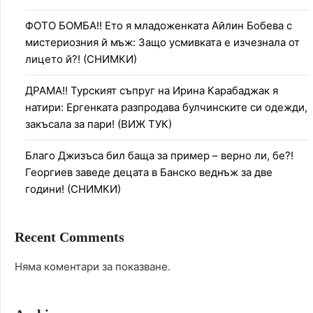
ФОТО БОМБА!! Ето я младоженката Айлин Бобева с
мистериозния й мъж: Защо усмивката е изчезнала от
лицето й?! (СНИМКИ)
ДРАМА!! Турският съпруг на Ирина Карабаджак я
натири: Ергенката разпродава булчинските си одежди,
закъсала за пари! (ВИЖ ТУК)
Благо Джизъса бил баща за пример – верно ли, бе?!
Георгиев заведе децата в Банско веднъж за две
години! (СНИМКИ)
Recent Comments
Няма коментари за показване.