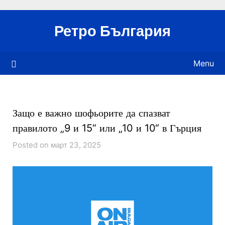
Skip
to
Ретро България
content
Menu
Защо е важно шофьорите да спазват
правилото „9 и 15“ или „10 и 10“ в Гърция
Posted on март 23, 2025