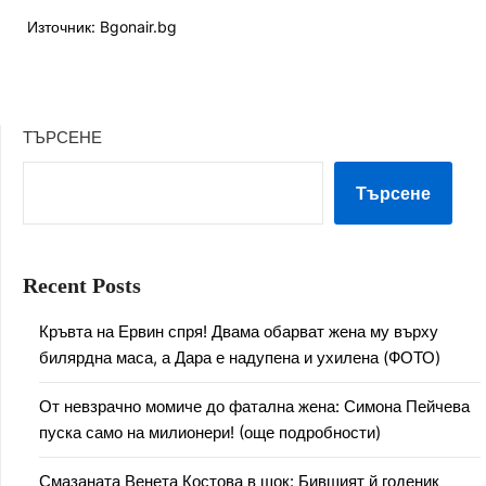
Източник: Bgonair.bg
ТЪРСЕНЕ
Търсене
Recent Posts
Кръвта на Ервин спря! Двама обарват жена му върху
билярдна маса, а Дара е надупена и ухилена (ФОТО)
От невзрачно момиче до фатална жена: Симона Пейчева
пуска само на милионери! (още подробности)
Смазаната Венета Костова в шок: Бившият й годеник