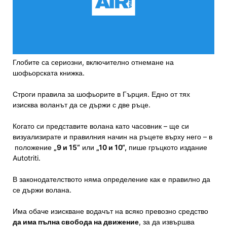
Глобите са сериозни, включително отнемане на
шофьорската книжка.
Строги правила за шофьорите в Гърция. Едно от тях
изисква воланът да се държи с две ръце.
Когато си представите волана като часовник – ще си
визуализирате и правилния начин на ръцете върху него – в
положение
„9 и 15“
или
„10 и 10“,
пише гръцкото издание
Autotriti.
В законодателството няма определение как е правилно да
се държи волана.
Има обаче изискване водачът на всяко превозно средство
да има пълна свобода на движение
, за да извършва