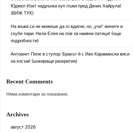
Юджел Изет надрънка куп лъжи пред Дениз Хайрула!
(ВИЖ ТУК)
На мъжа си не можеше да го вдигне, но „учи“ жените и
скубе пари: Нели Елея на лов за наивни патици! (още
подробности)
Антоанет Пепе в ступор: Бракът й с Иво Карамански виси
на косъм! (шокиращи разкрития)
Recent Comments
Няма коментари за показване.
Archives
август 2026