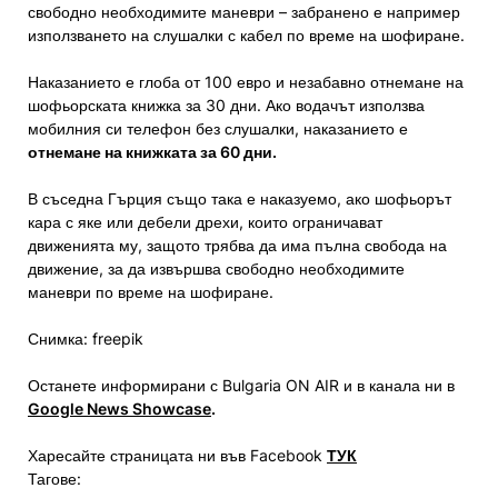
свободно необходимите маневри – забранено е например
използването на слушалки с кабел по време на шофиране.
Наказанието е глоба от 100 евро и незабавно отнемане на
шофьорската книжка за 30 дни. Ако водачът използва
мобилния си телефон без слушалки, наказанието е
отнемане на книжката за 60 дни.
В съседна Гърция също така е наказуемо, ако шофьорът
кара с яке или дебели дрехи, които ограничават
движенията му, защото трябва да има пълна свобода на
движение, за да извършва свободно необходимите
маневри по време на шофиране.
Снимка: freepik
Останете информирани с Bulgaria ON AIR и в канала ни в
Google News Showcase
.
Харесайте страницата ни във Facebook
ТУК
Тагове: