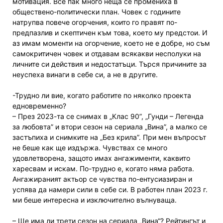
мотивация. Все пак много неща се промениха в
обществено-политически план. Човек с годините
натрупва повече огорчения, които го правят по-
предпазлив и скептичен към това, което му предстои. И
аз имам моменти на огорчение, което не е добре, но съм
самокритичен човек и отдавам всякакви несполуки на
личните си действия и недостатъци. Търся причините за
неуспеха винаги в себе си, а не в другите.
-Трудно ли вие, когато работите по няколко проекта
едновременно?
– През 2023-та се снимах в „Клас 90”, „Гунди – Легенда
за любовта” и втори сезон на сериала „Вина”, а малко се
застъпиха и снимките на „Без крила”. При мен въпросът
не беше как ще издържа. Чувствах се много
удовлетворена, защото имах ангажименти, каквито
харесвам и искам. По-трудно е, когато няма работа.
Ангажираният актьор се чувства по-ентусиазиран и
успява да намери сили в себе си. В работен план 2023 г.
ми беше интересна и изключително вълнуваща.
– Ще има ли трети сезон на сериала „Вина“? Рейтингът и