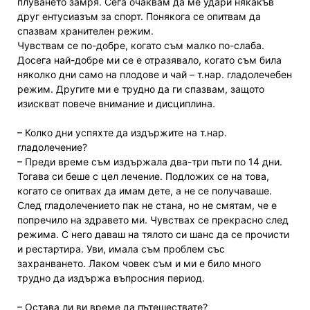
плуването замря. Сега очаквам да ме удари някакъв
друг ентусиазъм за спорт. Понякога се опитвам да
спазвам хранителен режим.
Чувствам се по-добре, когато съм малко по-слаба.
Досега най-добре ми се е отразявало, когато съм била
няколко дни само на плодове и чай – т.нар. гладолечебен
режим. Другите ми е трудно да ги спазвам, защото
изискват повече внимание и дисциплина.
– Колко дни успяхте да издържите на т.нар.
гладолечение?
– Преди време съм издържала два-три пъти по 14 дни.
Тогава си беше с цел лечение. Подложих се на това,
когато се опитвах да имам дете, а не се получаваше.
След гладолечението пак не стана, но не смятам, че е
попречило на здравето ми. Чувствах се прекрасно след
режима. С него даваш на тялото си шанс да се прочисти
и рестартира. Уви, имала съм проблем със
захранването. Лаком човек съм и ми е било много
трудно да издържа въпросния период.
– Остава ли ви време да пътешествате?