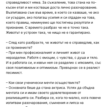
справедливост няма. За съжаление, това стана на по-
късен етап и ми костваше доста лично разочарование.
Възпитавана съм във време, в което се казваше, че ако
си усърден, ако полагаш усилия и си отдаден на това,
което правиш, неминуемо ще постигнеш резултати и
признание. С времето разбрах че не е точно така.
Животът е устроен така, че нищо не е гарантирано.
– След като разбрахте, че животът не е справедлив, как
се променихте?
– При мен професионалният и личният живот са
неразделни. Работя с емоции, с чувства, с душа и тяло.
И в работата си, и извън нея се разделих с илюзиите, със
своя позитивизъм и оптимизъм. Превърнах се в реалист
песимист.
– Кои свои ученически мечти осъществихте?
– Основната беше да стана актриса. Успях да сбъдна
мечтата си и имам своето удовлетворение от
реализацията си. Разбира се, кога по-малко, кога повече
изпитвам разочарования, съмнения и липса на