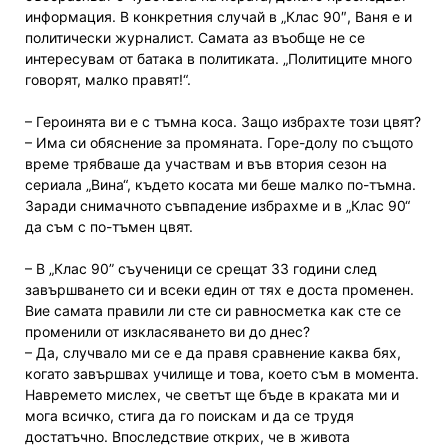
информация. В конкретния случай в „Клас 90″, Ваня е и
политически журналист. Самата аз въобще не се
интересувам от батака в политиката. „Политиците много
говорят, малко правят!“.
– Героинята ви е с тъмна коса. Защо избрахте този цвят?
– Има си обяснение за промяната. Горе-долу по същото
време трябваше да участвам и във втория сезон на
сериала „Вина“, където косата ми беше малко по-тъмна.
Заради снимачното съвпадение избрахме и в „Клас 90“
да съм с по-тъмен цвят.
– В „Клас 90” съученици се срещат 33 години след
завършването си и всеки един от тях е доста променен.
Вие самата правили ли сте си равносметка как сте се
променили от изкласяването ви до днес?
– Да, случвало ми се е да правя сравнение каква бях,
когато завършвах училище и това, което съм в момента.
Навремето мислех, че светът ще бъде в краката ми и
мога всичко, стига да го поискам и да се трудя
достатъчно. Впоследствие открих, че в живота