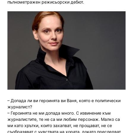
пълнометражен режисьорски дебют.
– Допада ли ви героинята ви Ваня, която е политически
журналист?
– Героинята не ми допада много. С извинение към
журналистите, те не са ми любим персонаж. Малко са
ми като хрътки, които захапват, не прощават, не се
съобразяват с чувствата на хората, докато преследват