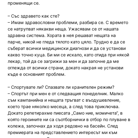
променящи се.
– Със здравето как сте?
– Имам здравословни проблеми, разбира се. С времето
се натрупват някакви неща. Ужасявам се от нашата
здравна система. Хората в нея решават нещата на
парче, никой не гледа тялото като цяло. Трудно е да се
съберат всички медицински диагнози и да се установи
какво точно куца. Би ми се искало, като отида при някой
лекар, той да се загрижи за мен и да започне да ме
оглежда от всички страни, докато накрая не установи
къде е основният проблем.
– Спортувате ли? Спазвате ли хранителен режим?
– Спортът при мен е от следващия понеделник. Малко
съм кампанийна и нещата тръгват с въодушевление,
което трае няколко месеца, а след това приключва.
Докато репетирахме пиесата „Само ние, момичета“, в
която героините ни са съотборнички в отбор по плуване в
колежа, започнах да ходя редовно на басейн. След
премиерата на представлението интересът ми към