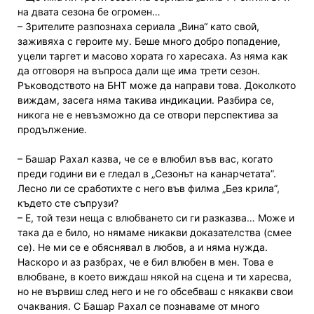
на двата сезона бе огромен…
– Зрителите разпознаха сериала „Вина“ като свой,
заживяха с героите му. Беше много добро попадение,
уцели таргет и масово хората го харесаха. Аз няма как
да отговоря на въпроса дали ще има трети сезон.
Ръководството на БНТ може да направи това. Доколкото
виждам, засега няма такива индикации. Разбира се,
никога не е невъзможно да се отвори перспектива за
продължение.
– Башар Рахал казва, че се е влюбил във вас, когато
преди години ви е гледал в „Сезонът на канарчетата”.
Лесно ли се сработихте с него във филма „Без крила”,
където сте съпрузи?
– Е, той тези неща с влюбването си ги разказва… Може и
така да е било, но нямаме никакви доказателства (смее
се). Не ми се е обяснявал в любов, а и няма нужда.
Наскоро и аз разбрах, че е бил влюбен в мен. Това е
влюбване, в което виждаш някой на сцена и ти харесва,
но не вървиш след него и не го обсебваш с някакви свои
очаквания. С Башар Рахал се познаваме от много