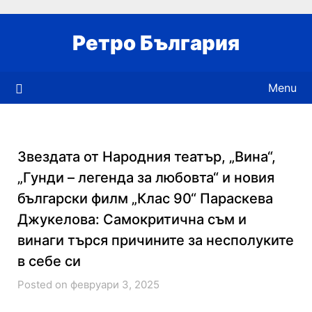
Skip
to
Ретро България
content
Menu
Звездата от Народния театър, „Вина“,
„Гунди – легенда за любовта“ и новия
български филм „Клас 90“ Параскева
Джукелова: Самокритична съм и
винаги търся причините за несполуките
в себе си
Posted on февруари 3, 2025