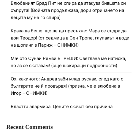
Влюбеният Брад Пит не спира да атакува бившата си
съпруга! (Войната продължава, дори отричането на
децата му не го спира)
Крава да беше, щеше да пресъхне: Мара се съдра да
дои Теодор! (от седмица в Сен Тропе, глупакът я води
на шопинг в Париж – СНИМКИ)
Мачото Сунай Ремзи ВТРЕЩИ: Светлана ме натиска,
но аз се скатавам! (още шокиращи подробности)
Ох, какиното: Андреа заби млад руснак, след като с
българите не й провървя! (призна, че е влюбена в
Игор – СНИМКИ)
Властта алармира: Цените скачат без причина
Recent Comments