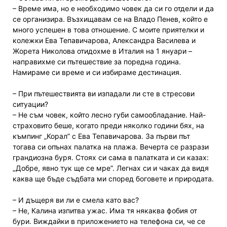
– Време има, но е необходимо човек да си го отдели и да
се организира. Възхищавам се на Владо Пенев, който е
много успешен в това отношение. С моите приятелки и
колежки Ева Тепавичарова, Александра Василева и
Жорета Николова отидохме в Италия на 1 януари –
направихме си пътешествие за поредна година.
Намираме си време и си избираме дестинация.
– При пътешествията ви изпадали ли сте в стресови
ситуации?
– Не съм човек, който лесно губи самообладание. Най-
страховито беше, когато преди няколко години бях, на
къмпинг „Корал” с Ева Тепавичарова. За първи път
тогава си опънах палатка на плажа. Вечерта се разрази
грандиозна буря. Стоях си сама в палатката и си казах:
„Добре, явно тук ще се мре”. Легнах си и чаках да видя
каква ще бъде съдбата ми според боговете и природата.
– И дъщеря ви ли е смела като вас?
– Не, Калина изпитва ужас. Има тя някаква фобия от
бури. Виждайки в приложението на телефона си, че се