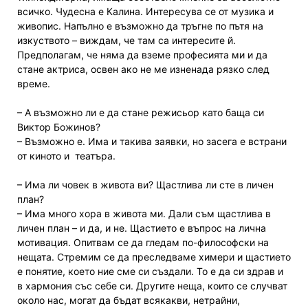
всичко. Чудесна е Калина. Интересува се от музика и
живопис. Напълно е възможно да тръгне по пътя на
изкуството – виждам, че там са интересите й.
Предполагам, че няма да вземе професията ми и да
стане актриса, освен ако не ме изненада рязко след
време.
– А възможно ли е да стане режисьор като баща си
Виктор Божинов?
– Възможно е. Има и такива заявки, но засега е встрани
от киното и театъра.
– Има ли човек в живота ви? Щастлива ли сте в личен
план?
– Има много хора в живота ми. Дали съм щастлива в
личен план – и да, и не. Щастието е въпрос на лична
мотивация. Опитвам се да гледам по-философски на
нещата. Стремим се да преследваме химери и щастието
е понятие, което ние сме си създали. То е да си здрав и
в хармония със себе си. Другите неща, които се случват
около нас, могат да бъдат всякакви, нетрайни,