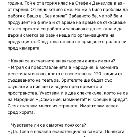
години. Той е от втория клас на Стефан Данаилов а аз –
от първия. От едно котило сме. Не ми в било проблем да
работя с Башо в „Без крила“. Забавното бе, че той бе и
продуцент на филма и от време на време се откъсваше
от актьорската си работа и започваше да се кара и да
държи сметка за разни неща по организацията на
продукцията. След това отново се връщаше в ролята си
пред камерата,
– Какви са актуалните ви актьорски ангажименти?
– Играя си представленията в Народния. В момента
репетирам и ново, което е посветено на 120 години от
създаването на театъра. Зрителите ще бъдат със
слушалки и ние ще ги водим през времето и
пространства. Участвам и в два спектакъла, които не са
на Народния – „Само ние, момичета!” и „Срещи в сряда”.
С тях пътувам много из страната. Имат голям успех
сред хората.
– Чувствате ли се самотна понякога?
– Да. Това е някаква екзистенциална самота. Понякога