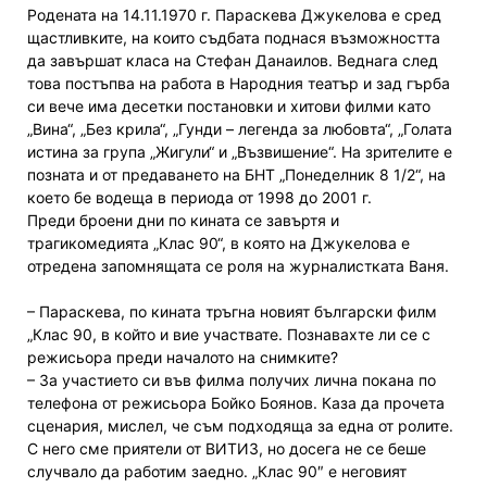
Родената на 14.11.1970 г. Параскева Джукелова е сред
щастливките, на които съдбата поднася възможността
да завършат класа на Стефан Данаилов. Веднага след
това постъпва на работа в Народния театър и зад гърба
си вече има десетки постановки и хитови филми като
„Вина“, „Без крила“, „Гунди – легенда за любовта“, „Голата
истина за група „Жигули“ и „Възвишение“. На зрителите е
позната и от предаването на БНТ „Понеделник 8 1/2“, на
което бе водеща в периода от 1998 до 2001 г.
Преди броени дни по кината се завъртя и
трагикомедията „Клас 90“, в която на Джукелова е
отредена запомнящата се роля на журналистката Ваня.
– Параскева, по кината тръгна новият български филм
„Клас 90, в който и вие участвате. Познавахте ли се с
режисьора преди началото на снимките?
– За участието си във филма получих лична покана по
телефона от режисьора Бойко Боянов. Каза да прочета
сценария, мислел, че съм подходяща за една от ролите.
С него сме приятели от ВИТИЗ, но досега не се беше
случвало да работим заедно. „Клас 90″ е неговият