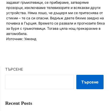
задават гръмотевици, се прибираме, затваряме
прозорци, изключваме телевизорите и всякакви други
устройства. Няма лошо, че дъщеря ми се притеснява от
стихии – те са си опасни. Веднъж двете бяхме заедно на
почивка в Гърция. Времето се развали и прогнозите бяха
за буря с гръмотевици. Тогава цяла нощ прекарахме в
автомобила.
Източник: Уикенд
ТЪРСЕНЕ
Търсене
Recent Posts