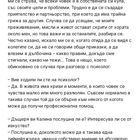
ми се струва, че всеки човек е в собствената си кула,
със своите цели и проблеми. Трудно е да се създаде
приятелство и партньорство, при което да има трайна
грижа за другия. Случва се да усещам, че моите
преживявания, мисли и живот остават скрити от хората
около мен, но това важи и за останалите, разбира се.
Честно казано, искало ми се е, когато отида да се видя с
колегите си, да не си говорим общи приказки, а да
влезем в дълбочина – какво правим, докъде сме
стигнали, какво ни тежи… Това е нещо, което
обикновено се случва при разговор с психолог.
– Вие ходили ли сте на психолог?
– Да. В живота има кризи и моменти, в които човек се
чувства малко или много разлюлян. Съвсем нормално в
такива случаи той да се обърне към някого от когото
може да получи професионална помощ
– Дъщеря ви Калина послушна ли е? Интересува ли се от
изкуство?
– Послушна е, доколкото може да е такава една
тийнейджърка, имаща собствено мнение за абсолютно