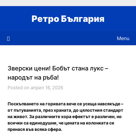
Skip
to
Ретро България
content
Menu
Зверски цени! Бобът стана лукс –
народът на ръба!
Posted on април 16, 2026
Поскъпването на горивата вече се усеща навсякъде –
от пътуванията, през храната, до цялостния стандарт
на живот. За различните хора ефектът е различен, но
всички са единодушни, че цената на колонката се
пренася във всяка сфера.