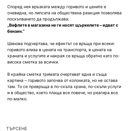
Според нея връзката между горивото и цените е
очевидна, но липсата на обществена реакция позволява
поскъпването да продължава:
„Вафлите в магазина не ги носят щъркелите – идват с
бензин.“
Шинова подчертава, че ефектът се връща при всеки:
горивото влиза в цената на транспорта, в цената на
храната и услугите и накрая се връща обратно като по-
висока сметка за всички.
В крайна сметка тримата очертават една и съща
картина – горивото започва от колонката, но не остава
там. То се превръща в по-скъпа храна, по-скъпи услуги
и в общество, което плаща все повече, но реагира все
по-малко.
ТЪРСЕНЕ