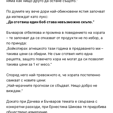
няма как нищо друго да остане същото.“
По думите му вече дори най-обикновени ястия започват
да изглеждат като лукс:
„Да сготвиш един боб става невъзможно скъпо.“
Бъчваров отбелязва и промяна в поведението на хората
– те започват да се отказват от продукти не по избор, а
по принуда:
„Бойкотирах агнешкото тази година в предаването ми –
такива цени са обидни. Не съм сготвил нито една
рецепта, защото повечето хора не могат да си позволят
такива цени за 1 кг месо.“
Според него най-тревожното е, че хората постепенно
свикват с новите цени:
„Най-мрачните прогнози се сбъдват. Нищо добро не
виждам.“
Докато при Дачева и Бъчваров темата е свързана с
конкретни разходи, при Ернестина Шинова тя придобива
обществено измерение.