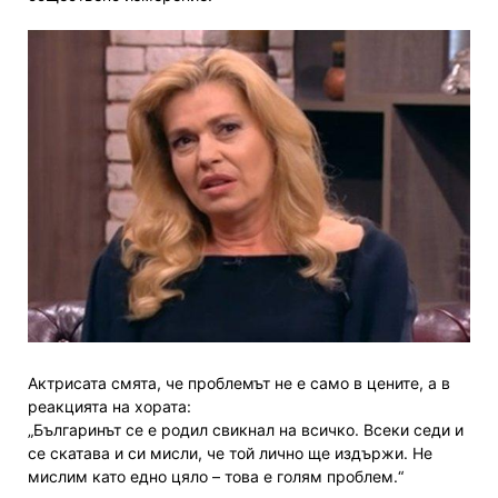
Актрисата смята, че проблемът не е само в цените, а в
реакцията на хората:
„Българинът се е родил свикнал на всичко. Всеки седи и
се скатава и си мисли, че той лично ще издържи. Не
мислим като едно цяло – това е голям проблем.“