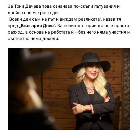
За Тони Дачева това означава по-скъпи пътувания и
двойно повече разходи.
„Всеки ден съм на път и виждам разликата“, казва тя
пред
„България Днес“.
За певицата горивото не е просто
разход, а основа на работата ѝ – без него няма участия и
съответно няма доходи.