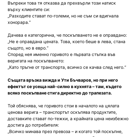
Въпреки това тя отказва да прехвърли този натиск
върху клиентите си:
„Разходите стават по-големи, но не съм си вдигнала
хонорара.“
Дачева е категорична, че поскъпването не е оправдано:
„Не е оправдана цената. Това, което беше в лева, стана
същото, но в евро.“
Според нея именно горивото е първата стъпка във
веригата на поскъпването:
„Като тръгне от транспорта, всичко се качва след него.“
Същата връзка вижда и Ути Бъчваров, но при него
ефектът се усеща най-силно в кухнята – там, където
всяко поскъпване стига директно до трапезата.
Той обяснява, че горивото стои в началото на цялата
ценова верига – транспортът оскъпява продуктите,
доставките стават по-тежки, а крайната цена неизбежно
достига до потребителя:
„Всичко минава през превоза – и когато той поскъпне,