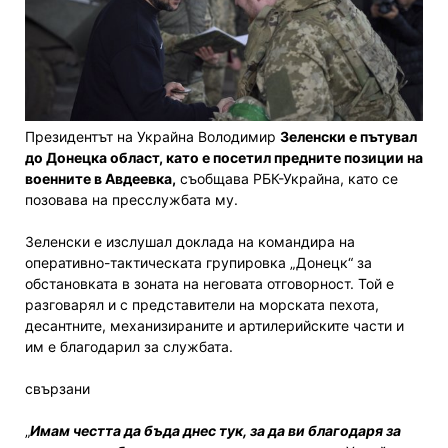
Президентът на Украйна Володимир
Зеленски е пътувал
до Донецка област, като е посетил предните позиции на
военните в Авдеевка,
съобщава РБК-Украйна, като се
позовава на пресслужбата му.
Зеленски е изслушал доклада на командира на
оперативно-тактическата групировка „Донецк“ за
обстановката в зоната на неговата отговорност. Той е
разговарял и с представители на морската пехота,
десантните, механизираните и артилерийските части и
им е благодарил за службата.
свързани
„
Имам честта да бъда днес тук, за да ви благодаря за