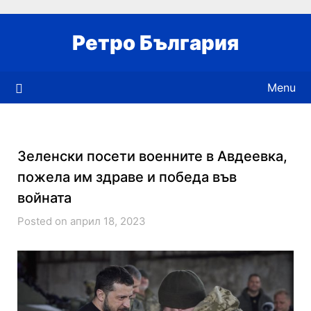
Skip
to
Ретро България
content
Menu
Зеленски посети военните в Авдеевка,
пожела им здраве и победа във
войната
Posted on април 18, 2023