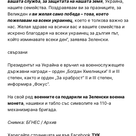
вашата служба, за защитата на нашата земя
, Украйна,
нашите семейства. Поздравявам ви за празниците, за
Великден и
ви желая само победа – това, което
пожелавам на всеки украинец
, което е толкова важно за
нас. Желая здраве на всички вас и вашите семейства и
искрено благодаря на всеки украинец за дългия път,
който изминавате всеки ден“, заявява Зеленски.
свързани
Президентът на Украйна е връчил на военнослужещите
държавни награди – орден „Богдан Хмелницки“ II и III
степен, както и орден „За храброст“ II и III степен,
информира „Фокус“.
На свой ред
военните са подарили на Зеленски военна
монета
, нашивки и табло със символите на 110-а
механизирана бригада.
Снимка: БГНЕС / Архив
Харесайте страницата ни във Facebook
ТУК