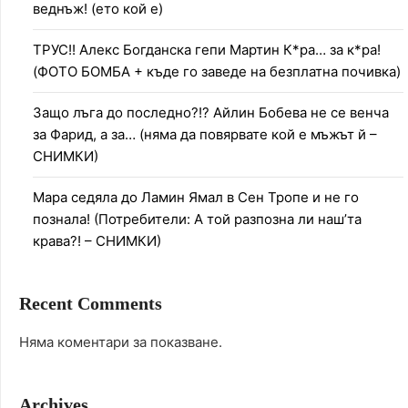
веднъж! (ето кой е)
ТРУС!! Алекс Богданска гепи Мартин К*ра… за к*ра!
(ФОТО БОМБА + къде го заведе на безплатна почивка)
Защо лъга до последно?!? Айлин Бобева не се венча
за Фарид, а за… (няма да повярвате кой е мъжът й –
СНИМКИ)
Мара седяла до Ламин Ямал в Сен Тропе и не го
познала! (Потребители: А той разпозна ли наш’та
крава?! – СНИМКИ)
Recent Comments
Няма коментари за показване.
Archives