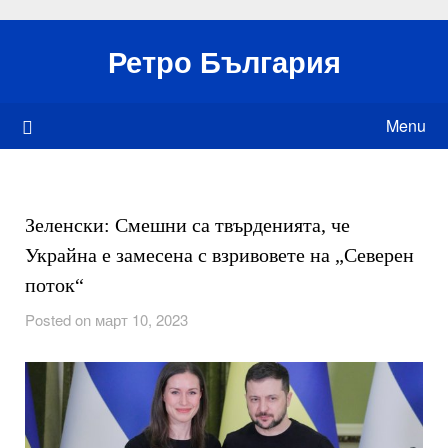
Skip
to
Ретро България
content
Menu
Зеленски: Смешни са твърденията, че
Украйна е замесена с взривовете на „Северен
поток“
Posted on март 10, 2023