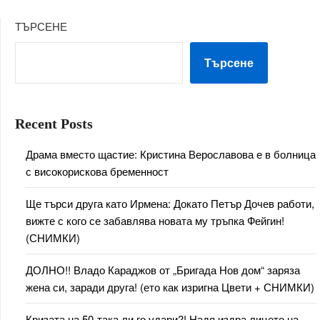
ТЪРСЕНЕ
Търсене
Recent Posts
Драма вместо щастие: Кристина Верославова е в болница
с високорискова бременност
Ще търси друга като Ирмена: Докато Петър Дочев работи,
вижте с кого се забавлява новата му тръпка Фейгин!
(СНИМКИ)
ДОЛНО!! Владо Караджов от „Бригада Нов дом“ заряза
жена си, заради друга! (ето как изригна Цвети + СНИМКИ)
Кризата на 50-така ли го удари?! Надя издра лицето на