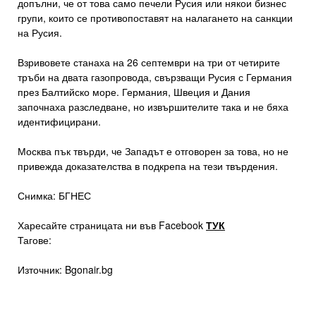
допълни, че от това само печели Русия или някои бизнес
групи, които се противопоставят на налагането на санкции
на Русия.
Взривовете станаха на 26 септември на три от четирите
тръби на двата газопровода, свързващи Русия с Германия
през Балтийско море. Германия, Швеция и Дания
започнаха разследване, но извършителите така и не бяха
идентифицирани.
Москва пък твърди, че Западът е отговорен за това, но не
привежда доказателства в подкрепа на тези твърдения.
Снимка: БГНЕС
Харесайте страницата ни във Facebook
ТУК
Тагове:
Източник: Bgonair.bg