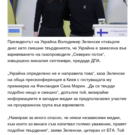
Президентът на Украйна Володимир Зеленски отхвърли
днес като смешни твърденията, че Украйна е замесена във
взривяването на газопроводите „Северен поток“,
извършено миналия септември, предаде ДПА.
„Украйна определено не е направила това“, каза Зеленски
на обща пресконференция в Киев с гостуващата му
премиерка на Финландия Сана Марин. „Да се твърди
подобно нещо е смешно“, допълни той, визирайки
информациите в западни медии за предполагаемо участие
на проукраинска група във взривовете.
„Намирам за много опасно, че някои независими медии,
към които аз винаги съм изпитвал голямо уважение, правят
подобни твърдения“, заяви Зеленски, цитиран от БТА. Той