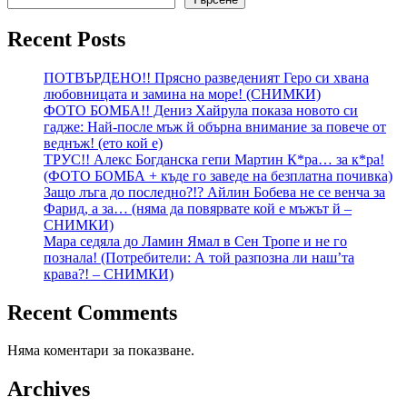
Recent Posts
ПОТВЪРДЕНО!! Прясно разведеният Геро си хвана
любовницата и замина на море! (СНИМКИ)
ФОТО БОМБА!! Дениз Хайрула показа новото си
гадже: Най-после мъж й обърна внимание за повече от
веднъж! (ето кой е)
ТРУС!! Алекс Богданска гепи Мартин К*ра… за к*ра!
(ФОТО БОМБА + къде го заведе на безплатна почивка)
Защо лъга до последно?!? Айлин Бобева не се венча за
Фарид, а за… (няма да повярвате кой е мъжът й –
СНИМКИ)
Мара седяла до Ламин Ямал в Сен Тропе и не го
познала! (Потребители: А той разпозна ли наш’та
крава?! – СНИМКИ)
Recent Comments
Няма коментари за показване.
Archives