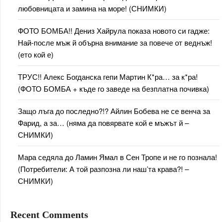
любовницата и замина на море! (СНИМКИ)
ФОТО БОМБА!! Дениз Хайрула показа новото си гадже:
Най-после мъж й обърна внимание за повече от веднъж!
(ето кой е)
ТРУС!! Алекс Богданска гепи Мартин К*ра… за к*ра!
(ФОТО БОМБА + къде го заведе на безплатна почивка)
Защо лъга до последно?!? Айлин Бобева не се венча за
Фарид, а за… (няма да повярвате кой е мъжът й –
СНИМКИ)
Мара седяла до Ламин Ямал в Сен Тропе и не го познала!
(Потребители: А той разпозна ли наш’та крава?! –
СНИМКИ)
Recent Comments