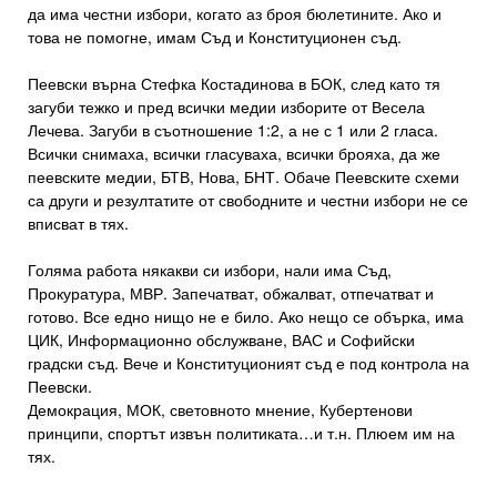
да има честни избори, когато аз броя бюлетините. Ако и
това не помогне, имам Съд и Конституционен съд.
Пеевски върна Стефка Костадинова в БОК, след като тя
загуби тежко и пред всички медии изборите от Весела
Лечева. Загуби в съотношение 1:2, а не с 1 или 2 гласа.
Всички снимаха, всички гласуваха, всички брояха, да же
пеевските медии, БТВ, Нова, БНТ. Обаче Пеевските схеми
са други и резултатите от свободните и честни избори не се
вписват в тях.
Голяма работа някакви си избори, нали има Съд,
Прокуратура, МВР. Запечатват, обжалват, отпечатват и
готово. Все едно нищо не е било. Ако нещо се обърка, има
ЦИК, Информационно обслужване, ВАС и Софийски
градски съд. Вече и Конституционият съд е под контрола на
Пеевски.
Демокрация, МОК, световното мнение, Кубертенови
принципи, спортът извън политиката…и т.н. Плюем им на
тях.