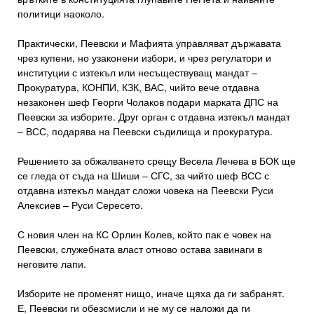
политици наоколо.
Практически, Пеевски и Мафията управляват държавата
чрез купени, но узаконени избори, и чрез регулатори и
институции с изтекъл или несъществуващ мандат –
Прокуратура, КОНПИ, КЗК, ВАС, чийто вече отдавна
незаконен шеф Георги Чолаков подари марката ДПС на
Пеевски за изборите. Друг орган с отдавна изтекъл мандат
– ВСС, подарява на Пеевски съдилища и прокуратура.
Решението за обжалването срещу Весела Лечева в БОК ще
се гледа от съда на Шиши – СГС, за чийто шеф ВСС с
отдавна изтекъл мандат сложи човека на Пеевски Руси
Алексиев – Руси Сересето.
С новия член на КС Орлин Колев, който пак е човек на
Пеевски, служебната власт отново остава завинаги в
неговите лапи.
Изборите не променят нищо, иначе щяха да ги забранят.
Е, Пеевски ги обезсмисли и не му се наложи да ги