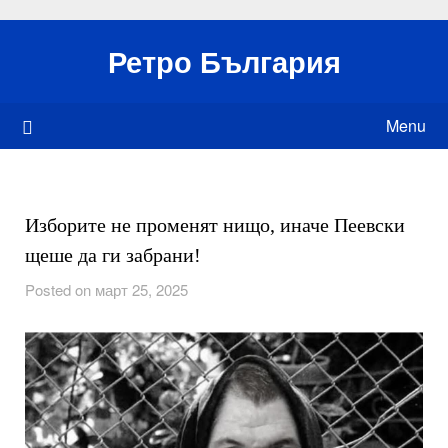
Skip
to
Ретро България
content
Menu
Изборите не променят нищо, иначе Пеевски
щеше да ги забрани!
Posted on март 25, 2025