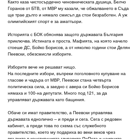
Както каза чистосърдечно чиновническата душица, Белчо
Горанов от БТВ, от МВР му казали, че обжалването в Съда
ще трае дълго и нямало смисъл да стои безработен. А уж
олимпийският спорт е за аматтьори.
Историята с БОК обяснява защото държавата България
приключва. Истината е проста. Мафията, на която начело
стоеше ДС, Бойко Борисов, а от няколко години стои Делян
Пеевски, обезсмисли изборите.
Изборите вече не решават нищо.
На последните избори, въпреки поголовното купуване на
гласове и чадъра от МВР, Пеевски стана четвърта
политическа сила, а заедно с авера си Бойко Борисов
нямаха и 100-на депутати. Много под 121, за да
управляват държавата като бащиния.
Обаче си имат правителство, а Пеевски управлява
държавата еднолично – и преди и сега. Сега с редовен
кабинет, а преди това по схема със служебното
правителство, което му подариха во веки веков чрез
врътките в конституцията глупавите ПеПета и наивните