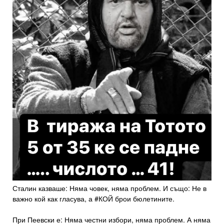
Сталин казваше: Няма човек, няма проблем. И също: Не в
важно кой как гласува, а #КОЙ брои бюлетините.
При Пеевски е: Няма честни избори, няма проблем. А няма