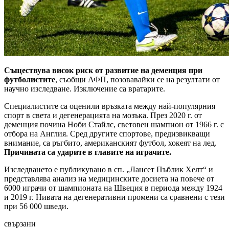
Съществува висок риск от развитие на деменция при
футболистите
, съобщи АФП, позовавайки се на резултати от
научно изследване. Изключение са вратарите.
Специалистите са оценили връзката между най-популярния
спорт в света и дегенерацията на мозъка. През 2020 г. от
деменция почина Ноби Стайлс, световен шампион от 1966 г. с
отбора на Англия. Сред другите спортове, предизвикващи
внимание, са ръгбито, американският футбол, хокеят на лед.
Причината са ударите в главите на играчите.
Изследването е публикувано в сп. „Лансет Пъблик Хелт“ и
представлява анализ на медицинските досиета на повече от
6000 играчи от шампионата на Швеция в периода между 1924
и 2019 г. Нивата на дегенеративни промени са сравнени с тези
при 56 000 шведи.
свързани