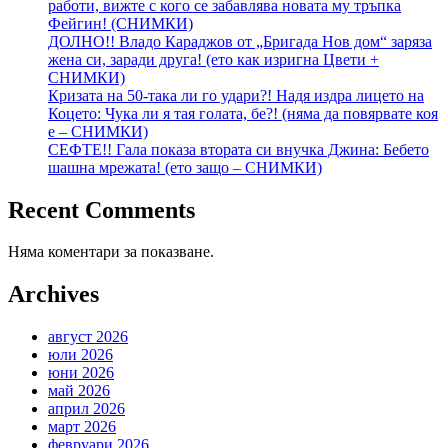
работи, вижте с кого се забавлява новата му тръпка
Фейгин! (СНИМКИ)
ДОЛНО!! Владо Караджов от „Бригада Нов дом“ заряза
жена си, заради друга! (ето как изригна Цвети +
СНИМКИ)
Кризата на 50-така ли го удари?! Надя издра лицето на
Коцето: Чука ли я тая голата, бе?! (няма да повярвате коя
е – СНИМКИ)
СЕФТЕ!! Гала показа втората си внучка Джина: Бебето
шашна мрежата! (ето защо – СНИМКИ)
Recent Comments
Няма коментари за показване.
Archives
август 2026
юли 2026
юни 2026
май 2026
април 2026
март 2026
февруари 2026