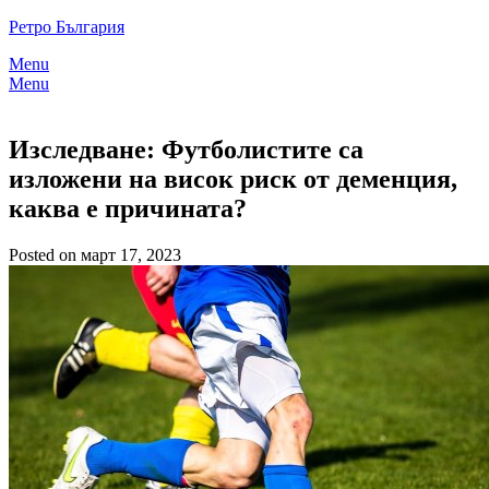
Skip
Ретро България
to
Menu
content
Menu
Изследване: Футболистите са
изложени на висок риск от деменция,
каква е причината?
Posted on март 17, 2023