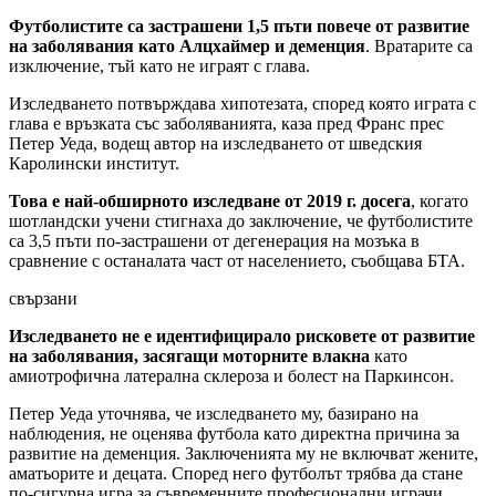
Футболистите са застрашени 1,5 пъти повече от развитие
на заболявания като Алцхаймер и деменция
. Вратарите са
изключение, тъй като не играят с глава.
Изследването потвърждава хипотезата, според която играта с
глава е връзката със заболяванията, каза пред Франс прес
Петер Уеда, водещ автор на изследването от шведския
Каролински институт.
Това е най-обширното изследване от 2019 г. досега
, когато
шотландски учени стигнаха до заключение, че футболистите
са 3,5 пъти по-застрашени от дегенерация на мозъка в
сравнение с останалата част от населението, съобщава БТА.
свързани
Изследването не е идентифицирало рисковете от развитие
на заболявания, засягащи моторните влакна
като
амиотрофична латерална склероза и болест на Паркинсон.
Петер Уеда уточнява, че изследването му, базирано на
наблюдения, не оценява футбола като директна причина за
развитие на деменция. Заключенията му не включват жените,
аматьорите и децата. Според него футболът трябва да стане
по-сигурна игра за съвременните професионални играчи.