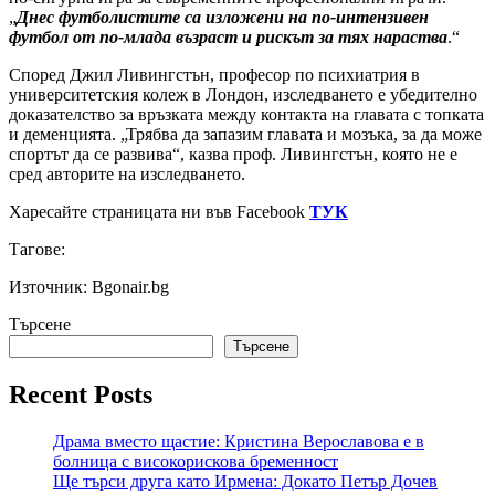
„
Днес футболистите са изложени на по-интензивен
футбол от по-млада възраст и рискът за тях нараства
.“
Според Джил Ливингстън, професор по психиатрия в
университетския колеж в Лондон, изследването е убедително
доказателство за връзката между контакта на главата с топката
и деменцията. „Трябва да запазим главата и мозъка, за да може
спортът да се развива“, казва проф. Ливингстън, която не е
сред авторите на изследването.
Харесайте страницата ни във Facebook
ТУК
Тагове:
Източник: Bgonair.bg
Търсене
Търсене
Recent Posts
Драма вместо щастие: Кристина Верославова е в
болница с високорискова бременност
Ще търси друга като Ирмена: Докато Петър Дочев