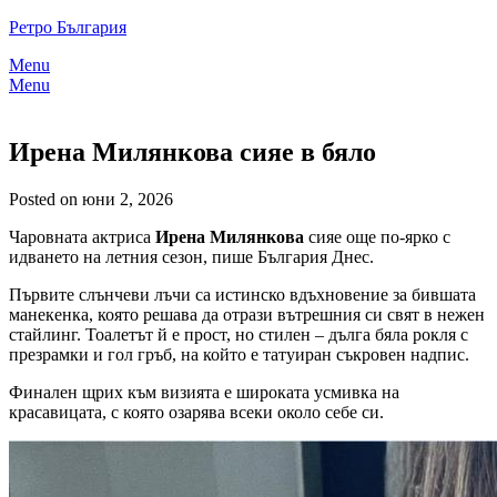
Skip
Ретро България
to
Menu
content
Menu
Ирена Милянкова сияе в бяло
Posted on юни 2, 2026
Чаровната актриса
Ирена Милянкова
сияе още по-ярко с
идването на летния сезон, пише България Днес.
Първите слънчеви лъчи са истинско вдъхновение за бившата
манекенка, която решава да отрази вътрешния си свят в нежен
стайлинг. Тоалетът й е прост, но стилен – дълга бяла рокля с
презрамки и гол гръб, на който е татуиран съкровен надпис.
Финален щрих към визията е широката усмивка на
красавицата, с която озарява всеки около себе си.