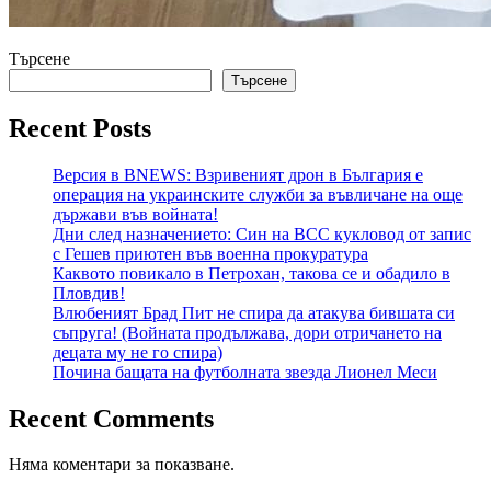
Търсене
Търсене
Recent Posts
Версия в BNEWS: Взривеният дрон в България е
операция на украинските служби за въвличане на още
държави във войната!
Дни след назначението: Син на ВСС кукловод от запис
с Гешев приютен във военна прокуратура
Каквото повикало в Петрохан, такова се и обадило в
Пловдив!
Влюбеният Брад Пит не спира да атакува бившата си
съпруга! (Войната продължава, дори отричането на
децата му не го спира)
Почина бащата на футболната звезда Лионел Меси
Recent Comments
Няма коментари за показване.