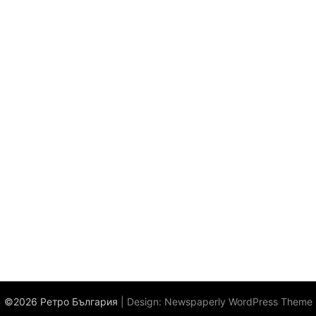
©2026 Ретро България
| Design:
Newspaperly WordPress Theme