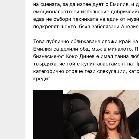
на сцената, за да изпее дует с Емилия, и
емоционалното си изпълнение добричлийк
едва не събори техниката на един от музи
подкрепят шоуто, бяха забелязани Анелия
Това публично сближаване сложи край на
Емилия са делили общ мъж в миналото. Пр
бизнесменът Коко Динев е имал тайна лю
твърдяха, че той е купил апартамент на П
категорично отрече тези спекулации, кат
кредит.