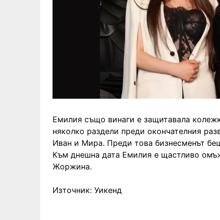
Емилия също винаги е защитавала колежк
няколко раздели преди окончателния разв
Иван и Мира. Преди това бизнесменът беш
Към днешна дата Емилия е щастливо омъ
Жоржина.
Източник: Уикенд