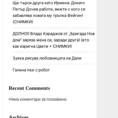
Ще търси друга като Ирмена: Докато
Петър Дочев работи, вижте с кого се
забавлява новата му тръпка Фейгин!
(СНИМКИ)
ДОЛНО!! Владо Караджов от „Бригада Нов
дом“ заряза жена си, заради друга! (ето
как изригна Цвети + СНИМКИ)
Зуека рисува любовницата на Дали
Галена пее с робот
Recent Comments
Няма коментари за показване.
Archives