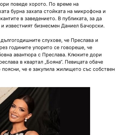
 дори поведе хорото. По време на
ата бурна захапа стойката на микрофона и
кантите в заведението. В публиката, за да
 и известният бизнесмен Даниел Бачорски.
 дългогодишните слухове, че Преслава и
ез годините упорито се говореше, че
бовна авантюра с Преслава. Клюките дори
реслава в квартал „Бояна“. Певицата обаче
о поясни, че е закупила жилището със собствен