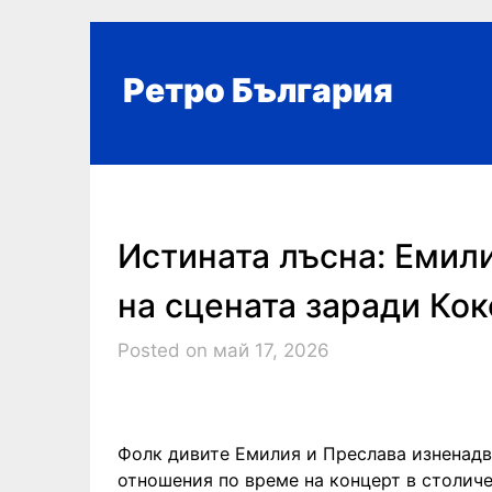
Skip
to
content
Ретро България
Истината лъсна: Емил
на сцената заради Ко
Posted on май 17, 2026
Фолк дивите Емилия и Преслава изненад
отношения по време на концерт в столиче