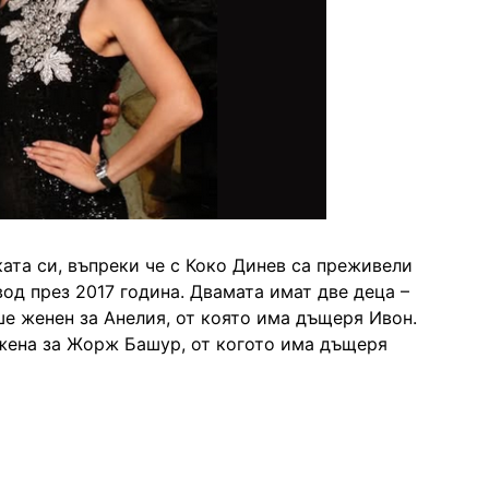
ата си, въпреки че с Коко Динев са преживели
од през 2017 година. Двамата имат две деца –
е женен за Анелия, от която има дъщеря Ивон.
жена за Жорж Башур, от когото има дъщеря