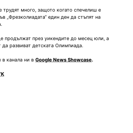
е трудят много, защото когато спечелиш е
ъв „Фрезколиадата“ един ден да стъпят на
.
е продължат през уикендите до месец юли, а
 да развиват детската Олимпиада.
 в канала ни в
Google News Showcase
.
УК