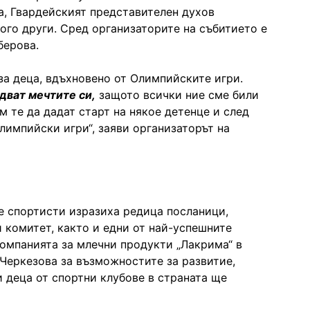
а, Гвардейският представителен духов
ого други. Сред организаторите на събитието е
берова.
за деца, вдъхновено от Олимпийските игри.
дват мечтите си,
защото всички ние сме били
м те да дадат старт на някое детенце и след
лимпийски игри“, заяви организаторът на
е спортисти изразиха редица посланици,
 комитет, както и едни от най-успешните
компанията за млечни продукти „Лакрима“ в
Черкезова за възможностите за развитие,
и деца от спортни клубове в страната ще