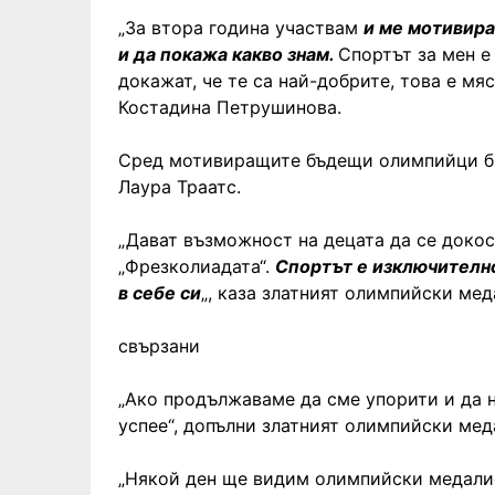
„За втора година участвам
и ме мотивира
и да покажа какво знам.
Спортът за мен е
докажат, че те са най-добрите, това е мя
Костадина Петрушинова.
Сред мотивиращите бъдещи олимпийци б
Лаура Траатс.
„Дават възможност на децата да се доко
„Фрезколиадата“.
Спортът е изключително
в себе си
„, каза златният олимпийски мед
свързани
„Ако продължаваме да сме упорити и да н
успее“, допълни златният олимпийски ме
„Някой ден ще видим олимпийски медалист