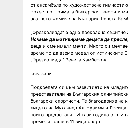
от ансамбъла по художествена гимнастик
оркестър, тримата български тенори и мн
златното момиче на България Ренета Кам
„Фрезколиада“ е едно прекрасно събитие 
Искаме да мотивираме децата да пресле
деца и сме имали мечти. Много си мечтае
време то да вземе медал от истинските О
„Фрезколиада“ Ренета Камберова.
свързани
Подкрепата си към развитието на младит
представители на Българския олимпийски
български спортисти. Те благодариха на 
лицето на Муханнед Ал-Нуаими и Росица 
които предоставят. И тази година стотиц
премерят сили в 11 вида спорт.