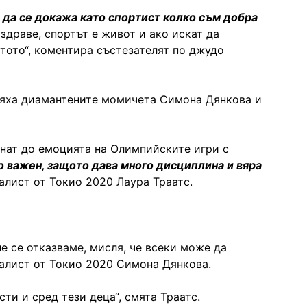
 да се докажа като спортист колко съм добра
 здраве, спортът е живот и ако искат да
стото“, коментира състезателят по джудо
яха диамантените момичета Симона Дянкова и
снат до емоцията на Олимпийските игри с
 важен, защото дава много дисциплина и вяра
алист от Токио 2020 Лаура Траатс.
е се отказваме, мисля, че всеки може да
далист от Токио 2020 Симона Дянкова.
и и сред тези деца“, смята Траатс.