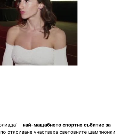
олиада“ –
най-мащабното спортно събитие за
 по откриване участваха световните шампионки