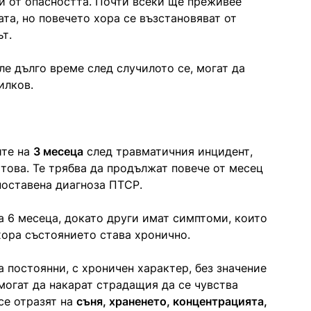
зи от опасността. Почти всеки ще преживее
та, но повечето хора се възстановяват от
т.
ле дълго време след случилото се, могат да
илков.
ите на
3 месеца
след травматичния инцидент,
 това. Те трябва да продължат повече от месец
 поставена диагноза ПТСР.
а 6 месеца, докато други имат симптоми, които
хора състоянието става хронично.
 постоянни, с хроничен характер, без значение
могат да накарат страдащия да се чувства
се отразят на
съня, храненето, концентрацията,