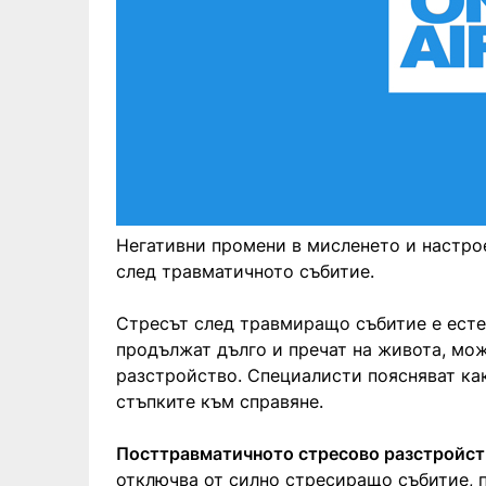
Негативни промени в мисленето и настрое
след травматичното събитие.
Стресът след травмиращо събитие е есте
продължат дълго и пречат на живота, мо
разстройство. Специалисти поясняват как
стъпките към справяне.
Посттравматичното стресово разстройст
отключва от силно стресиращо събитие, 