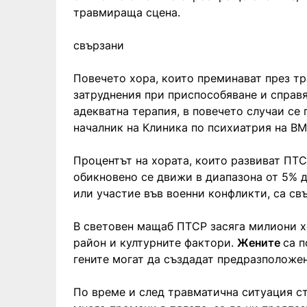
травмираща сцена.
свързани
Повечето хора, които преминават през т
затруднения при приспособяване и справя
адекватна терапия, в повечето случаи се 
началник на Клиника по психиатрия на ВМ
Процентът на хората, които развиват ПТ
обикновено се движи в диапазона от 5% д
или участие във военни конфликти, са свъ
В световен мащаб ПТСР засяга милиони хо
район и културните фактори.
Жените
са п
гените могат да създадат предразположен
По време и след травматична ситуация с