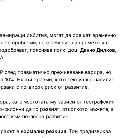
равмиращи събития, могат да срещат временно
не с проблеми, но с течение на времето и с
подобряват, пояснява полк. доц.
Данчо Дилков
,
А.
СР след травматично преживяване варира, но
о 10%. Някои травми, като сексуално насилие
рзани с по-висок риск от развитие.
ра, като честотата му зависи от географския
о-склонни да го развият, отколкото мъжете, а
ост към по-лесно развитие.
трахът е
нормална реакция
. Той предизвиква