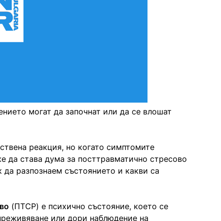
нието могат да започнат или да се влошат
ствена реакция, но когато симптомите
же да става дума за посттравматично стресово
 да разпознаем състоянието и какви са
во
(ПТСР) е психично състояние, което се
преживяване или дори наблюдение на