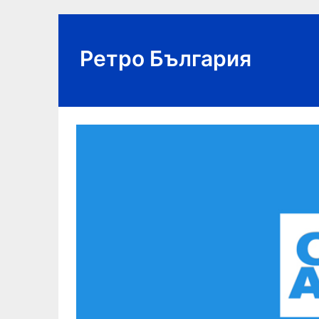
Skip
to
content
Ретро България