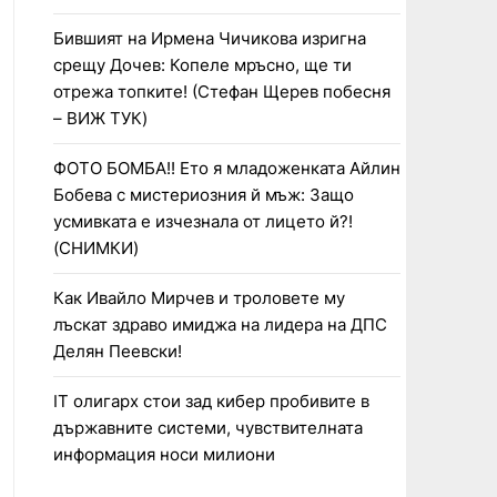
Бившият на Ирмена Чичикова изригна
срещу Дочев: Копеле мръсно, ще ти
отрежа топките! (Стефан Щерев побесня
– ВИЖ ТУК)
ФОТО БОМБА!! Ето я младоженката Айлин
Бобева с мистериозния й мъж: Защо
усмивката е изчезнала от лицето й?!
(СНИМКИ)
Как Ивайло Мирчев и троловете му
лъскат здраво имиджа на лидера на ДПС
Делян Пеевски!
IT олигарх стои зад кибер пробивите в
държавните системи, чувствителната
информация носи милиони