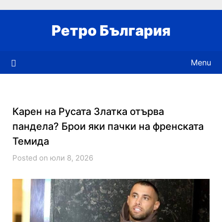
Skip
to
Ретро България
content
Menu
Карен на Русата Златка отърва
пандела? Брои яки пачки на френската
Темида
Posted on юли 8, 2026