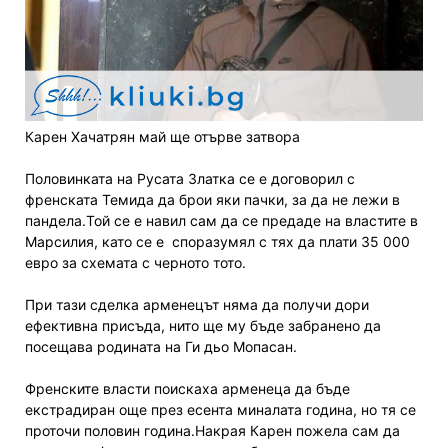
Карен Хачатрян май ще отърве затвора
Половинката на Русата Златка се е договорил с
френската Темида да брои яки пачки, за да не лежи в
пандела.Той се е навил сам да се предаде на властите в
Марсилия, като се е
споразумял с тях да плати 35 000
евро за схемата с черното тото.
При тази сделка арменецът няма да получи дори
ефективна присъда, нито ще му бъде забранено да
посещава родината на Ги дьо Мопасан.
Френските власти поискаха арменеца да бъде
екстрадиран още през есента миналата година, но тя се
проточи половин година.Накрая Карен пожела сам да