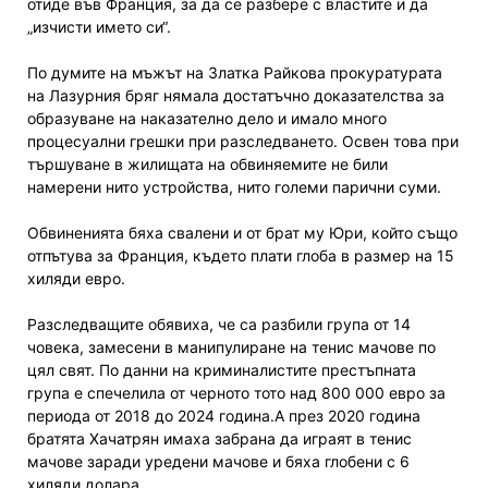
отиде във Франция, за да се разбере с властите и да
„изчисти името си“.
По думите на мъжът на Златка Райкова прокуратурата
на Лазурния бряг нямала достатъчно доказателства за
образуване на наказателно дело и имало много
процесуални грешки при разследването. Освен това при
тършуване в жилищата на обвиняемите не били
намерени нито устройства, нито големи парични суми.
Обвиненията бяха свалени и от брат му Юри, който също
отпътува за Франция, където плати глоба в размер на 15
хиляди евро.
Разследващите обявиха, че са разбили група от 14
човека, замесени в манипулиране на тенис мачове по
цял свят. По данни на криминалистите престъпната
група е спечелила от черното тото над 800 000 евро за
периода от 2018 до 2024 година.А през 2020 година
братята Хачатрян имаха забрана да играят в тенис
мачове заради уредени мачове и бяха глобени с 6
хиляди долара.