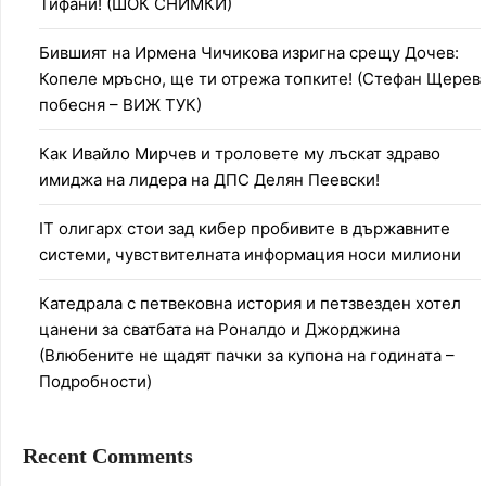
Тифани! (ШОК СНИМКИ)
Бившият на Ирмена Чичикова изригна срещу Дочев:
Копеле мръсно, ще ти отрежа топките! (Стефан Щерев
побесня – ВИЖ ТУК)
Как Ивайло Мирчев и троловете му лъскат здраво
имиджа на лидера на ДПС Делян Пеевски!
IT олигарх стои зад кибер пробивите в държавните
системи, чувствителната информация носи милиони
Катедрала с петвековна история и петзвезден хотел
цанени за сватбата на Роналдо и Джорджина
(Влюбените не щадят пачки за купона на годината –
Подробности)
Recent Comments