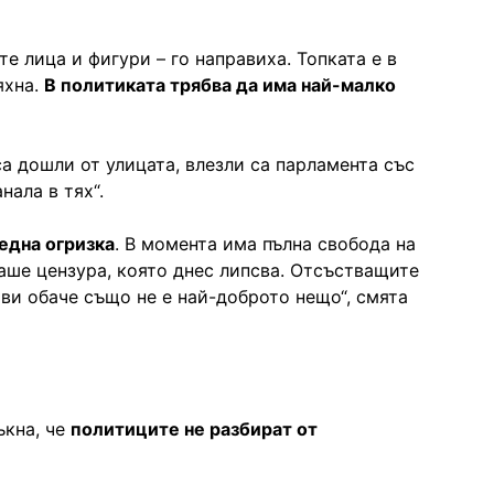
е лица и фигури – го направиха. Топката е в
яхна.
В политиката трябва да има най-малко
са дошли от улицата, влезли са парламента със
нала в тях“.
една огризка
. В момента има пълна свобода на
аше цензура, която днес липсва. Отсъстващите
ви обаче също не е най-доброто нещо“, смята
ъкна, че
политиците не разбират от