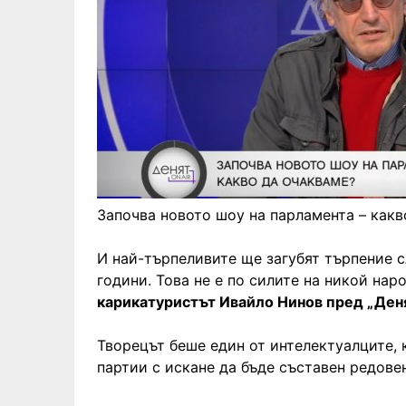
Започва новото шоу на парламента – какв
И най-търпеливите ще загубят търпение с
години. Това не е по силите на никой наро
карикатуристът Ивайло Нинов пред „Деня
Творецът беше един от интелектуалците,
партии с искане да бъде съставен редовен