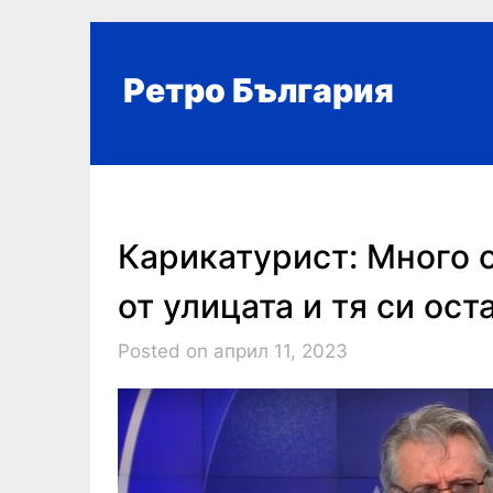
Skip
to
content
Ретро България
Карикатурист: Много 
от улицата и тя си ост
Posted on април 11, 2023