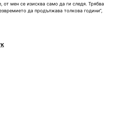
 от мен се изисква само да ги следя. Трябва
безвремието да продължава толкова години“,
УК