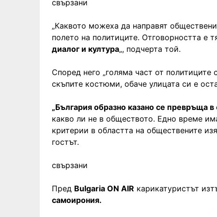
свързани
„Каквото можеха да направят общественит
полето на политиците. Отговорността е т
диалог и култура
„, подчерта той.
Според него „голяма част от политиците 
скъпите костюми, обаче улицата си е оста
„България образно казано се превръща в 
какво ли не в обществото. Едно време им
критерии в областта на обществените изя
гостът.
свързани
Пред
Bulgaria ON AIR
карикатуристът изт
самоирония.