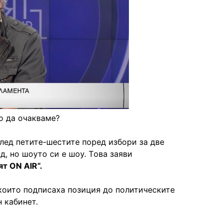
о да очакваме?
лед петите-шестите поред избори за две
д, но шоуто си е шоу. Tова заяви
т ON AIR“.
 които подписаха позиция до политическите
 кабинет.