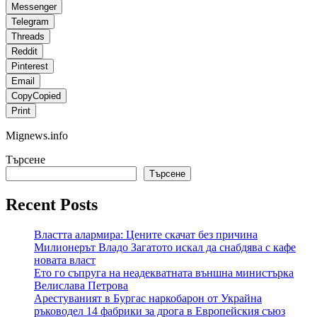
Messenger
Telegram
Threads
Reddit
Pinterest
Email
Copy
Copied
Print
Mignews.info
Търсене
Търсене
Recent Posts
Властта алармира: Цените скачат без причина
Милионерът Владо Загатото искал да снабдява с кафе
новата власт
Ето го съпруга на неадекватната външна министърка
Велислава Петрова
Арестуваният в Бургас наркобарон от Украйна
ръководел 14 фабрики за дрога в Европейския съюз