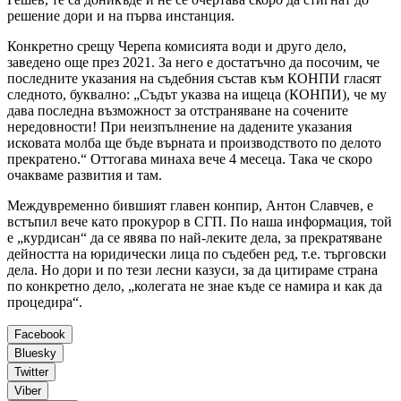
решение дори и на първа инстанция.
Конкретно срещу Черепа комисията води и друго дело,
заведено още през 2021. За него е достатъчно да посочим, че
последните указания на съдебния състав към КОНПИ гласят
следното, буквално: „Съдът указва на ищеца (КОНПИ), че му
дава последна възможност за отстраняване на сочените
нередовности! При неизпълнение на дадените указания
исковата молба ще бъде върната и производството по делото
прекратено.“ Оттогава минаха вече 4 месеца. Така че скоро
очакваме развития и там.
Междувременно бившият главен конпир, Антон Славчев, е
встъпил вече като прокурор в СГП. По наша информация, той
е „курдисан“ да се явява по най-леките дела, за прекратяване
дейността на юридически лица по съдебен ред, т.е. търговски
дела. Но дори и по тези лесни казуси, за да цитираме страна
по конкретно дело, „колегата не знае къде се намира и как да
процедира“.
Facebook
Bluesky
Twitter
Viber