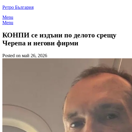
Skip
Ретро България
to
Menu
content
Menu
КОНПИ се издъни по делoто срещу
Черепа и негови фирми
Posted on май 26, 2026