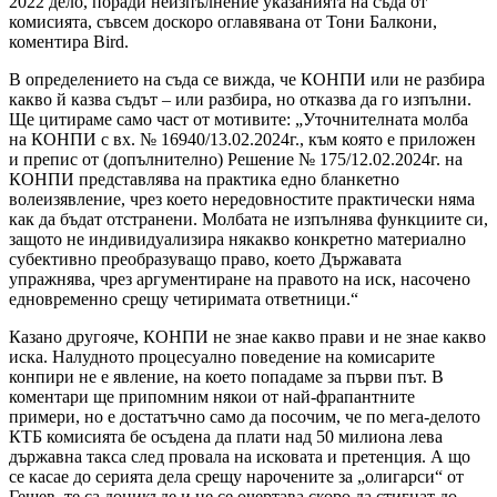
2022 дело, поради неизпълнение указанията на съда от
комисията, съвсем доскоро оглавявана от Тони Балкони,
коментира Bird.
В определението на съда се вижда, че КОНПИ или не разбира
какво й казва съдът – или разбира, но отказва да го изпълни.
Ще цитираме само част от мотивите: „Уточнителната молба
на КОНПИ с вх. № 16940/13.02.2024г., към която е приложен
и препис от (допълнително) Решение № 175/12.02.2024г. на
КОНПИ представлява на практика едно бланкетно
волеизявление, чрез което нередовностите практически няма
как да бъдат отстранени. Молбата не изпълнява функциите си,
защото не индивидуализира някакво конкретно материално
субективно преобразуващо право, което Държавата
упражнява, чрез аргументиране на правото на иск, насочено
едновременно срещу четиримата ответници.“
Казано другояче, КОНПИ не знае какво прави и не знае какво
иска. Налудното процесуално поведение на комисарите
конпири не е явление, на което попадаме за първи път. В
коментари ще припомним някои от най-фрапантните
примери, но е достатъчно само да посочим, че по мега-делото
КТБ комисията бе осъдена да плати над 50 милиона лева
държавна такса след провала на исковата и претенция. А що
се касае до серията дела срещу нарочените за „олигарси“ от
Гешев, те са доникъде и не се очертава скоро да стигнат до