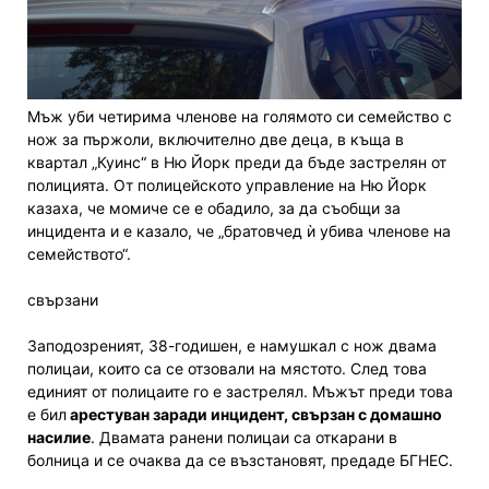
Мъж уби четирима членове на голямото си семейство с
нож за пържоли, включително две деца, в къща в
квартал „Куинс“ в Ню Йорк преди да бъде застрелян от
полицията. От полицейското управление на Ню Йорк
казаха, че момиче се е обадило, за да съобщи за
инцидента и е казало, че „братовчед ѝ убива членове на
семейството“.
свързани
Заподозреният, 38-годишен, е намушкал с нож двама
полицаи, които са се отзовали на мястото. След това
единият от полицаите го е застрелял. Мъжът преди това
е бил
арестуван заради инцидент, свързан с домашно
насилие
. Двамата ранени полицаи са откарани в
болница и се очаква да се възстановят, предаде БГНЕС.