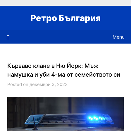
Skip
to
Ретро България
content
Menu
Кърваво клане в Ню Йорк: Мъж
намушка и уби 4-ма от семейството си
Posted on декември 3, 2023