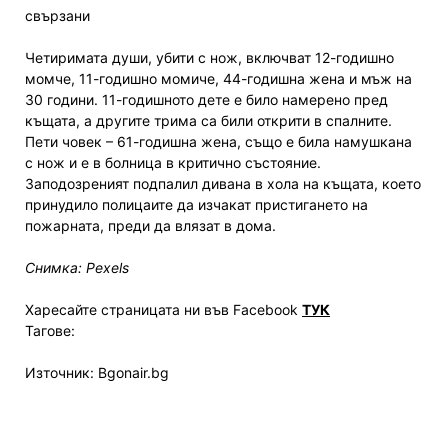
свързани
Четиримата души, убити с нож, включват 12-годишно
момче, 11-годишно момиче, 44-годишна жена и мъж на
30 години. 11-годишното дете е било намерено пред
къщата, а другите трима са били открити в спалните.
Пети човек – 61-годишна жена, също е била намушкана
с нож и е в болница в критично състояние.
Заподозреният подпалил дивана в хола на къщата, което
принудило полицаите да изчакат пристигането на
пожарната, преди да влязат в дома.
Снимка: Pexels
Харесайте страницата ни във Facebook
ТУК
Тагове:
Източник: Bgonair.bg