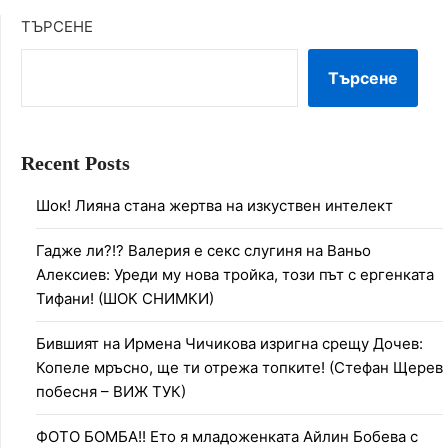
ТЪРСЕНЕ
Търсене
Recent Posts
Шок! Лияна стана жертва на изкуствен интелект
Гадже ли?!? Валерия е секс слугиня на Ваньо
Алексиев: Уреди му нова тройка, този път с ергенката
Тифани! (ШОК СНИМКИ)
Бившият на Ирмена Чичикова изригна срещу Дочев:
Копеле мръсно, ще ти отрежа топките! (Стефан Щерев
побесня – ВИЖ ТУК)
ФОТО БОМБА!! Ето я младоженката Айлин Бобева с