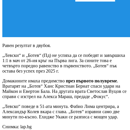
Равен резултат в двубоя.
„Левски“ и „Ботев“ (Пд) не успяха да се победят и завършиха
1:1 в мач от 26-ия кръг на Първа лига. За сините това е
четвърто поредно равенство в първенството. „Ботев“ пък
остава без успех през 2025 г.
Домакините имаха предимство
през първото полувреме
.
Вратарят на „Ботев“ Ханс Кристиан Бернат спаси удари на
Майкон и Евертон Бала. На другата врата Светослав Вуцов се
справи с изстрел на Алекса Мараш, предаде „Фокус“.
„Левско“ поведе в 51-ата минута. Фабио Лима центрира, а
Александър Колев вкара с глава. „Ботев“ изравни само две
минути по-късно. Ехидже Укаки се разписа с мощен удар.
Снимка: lap.bg