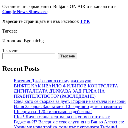
Останете информирани с Bulgaria ON AIR и в канала ни в
Google News Showcase
.
Харесайте страницата ни във Facebook
ТУК
Тагове:
Източник: Bgonair.bg
Търсене
Търсене
Recent Posts
Евгения Джаферович се гмурка с акули
ВИЖТЕ КАК ИВАЙЛО ФИЛИПОВ КОНТРОЛИРА
ДИГИТАЛНАТА ДЪРЖАВА ЗАД ГЪРБА НА
ПРАВИТЕЛСТВОТО? (РАЗСЛЕДВАНЕ)
След като се събраха за дует, Глория не замълча и насоли
Илия Загоров: Заряза ме с 10-годишно дете и замина за
Швеция със 120-килограмова дебелана!
Шок! Лияна стана жертва на изкуствен интелект
Гадже ли?!? Валерия е секс слугиня на Ваньо Алексиев:
Уреди му нова тройка, този път с ергенката Тифани!