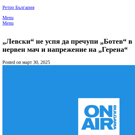
Skip
Ретро България
to
Menu
content
Menu
„Левски“ не успя да пречупи „Ботев“ в
нервен мач и напрежение на „Герена“
Posted on март 30, 2025