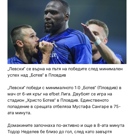
„Левски“ се върна на пътя на победите след минимален
успех над „Ботев“ в Пловдив
„Левски“ победи с минималното 1:0 „Ботев“ (Пловдив) в
мач от 6-ия кръг на efbet Лига. Двубоят се игра на
стадион „Христо Ботев“ в Пловдив. Единственото
попадение в срещата отбеляза Мустафа Сангаре в 75-
ата минута.
Домакините започнаха по-активно и още в 8-ата минута
Тодор Неделев бе близо до гол, след като завъртя