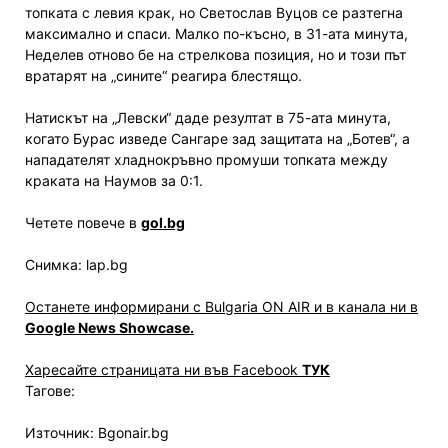
топката с левия крак, но Светослав Вуцов се разтегна
максимално и спаси. Малко по-късно, в 31-ата минута,
Неделев отново бе на стрелкова позиция, но и този път
вратарят на „сините“ реагира блестящо.
Натискът на „Левски“ даде резултат в 75-ата минута,
когато Бурас изведе Сангаре зад защитата на „Ботев“, а
нападателят хладнокръвно промуши топката между
краката на Наумов за 0:1.
Четете повече в
gol.bg
Снимка: lap.bg
Останете информирани с Bulgaria ON AIR и в канала ни в
Google News Showcase.
Харесайте страницата ни във Facebook
ТУК
Тагове:
Източник: Bgonair.bg