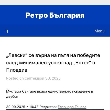
Skip
to
Ретро България
content
Menu
„Левски“ се върна на пътя на победите
след минимален успех над „Ботев“ в
Пловдив
Posted on септември 30, 2025
Мустафа Сангаре вкара единственото попадение в
двубоя
30.09.2025 • 19:43
Редактор:
Елеонора Танева