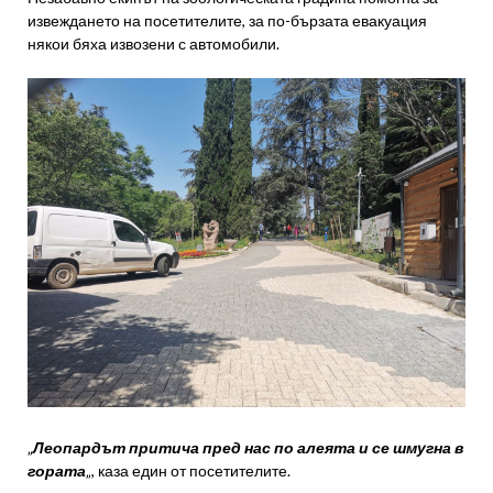
извеждането на посетителите, за по-бързата евакуация
някои бяха извозени с автомобили.
„
Леопардът притича пред нас по алеята и се шмугна в
гората
„, каза един от посетителите.