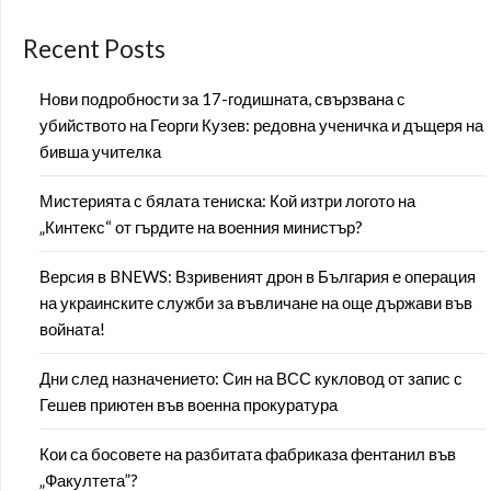
Recent Posts
Нови подробности за 17-годишната, свързвана с
убийството на Георги Кузев: редовна ученичка и дъщеря на
бивша учителка
Мистерията с бялата тениска: Кой изтри логото на
„Кинтекс“ от гърдите на военния министър?
Версия в BNEWS: Взривеният дрон в България е операция
на украинските служби за въвличане на още държави във
войната!
Дни след назначението: Син на ВСС кукловод от запис с
Гешев приютен във военна прокуратура
Кои са босовете на разбитата фабриказа фентанил във
„Факултета”?