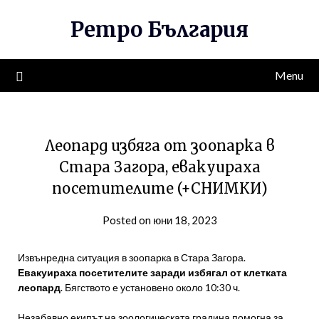
Skip
Ретро България
to
content
Menu
Леопард избяга от зоопарка в
Стара Загора, евакуираха
посетителите (+СНИМКИ)
Posted on юни 18, 2023
Извънредна ситуация в зоопарка в Стара Загора.
Евакуираха посетителите заради избягал от клетката
леопард
. Бягството е установено около 10:30 ч.
Незабавно екипът на зоологическата градина помогна за