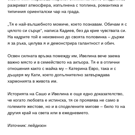
разкриват атмосфера, изпълнена с топлина, романтика и
типичния ориенталски чар на града.
„Тя е най-вълшебното момиче, което познавам. Обичам я с
цялото си сърце“, написа Кадиев, без да крие чувствата си.
На кадрите той е неизменно до своята половинка – държи
я за ръка, целува я и демонстрира галантност и обич.
Освен силната връзка помежду им, Ивелина вече заема
важно място и в семейството на актьора. Тя е в отлични
отношения както с майка му – Катерина Евро, така и с
дъщеря му Кати, което допълнително затвърждава
хармонията в живота им.
Историята на Сашо и Ивелина е още едно доказателство,
че когато любовта е истинска, тя се проявява не само в
големите жестове, но и в споделените мигове – било то на
другия край на света или в ежедневието.
Източник: лейдизон