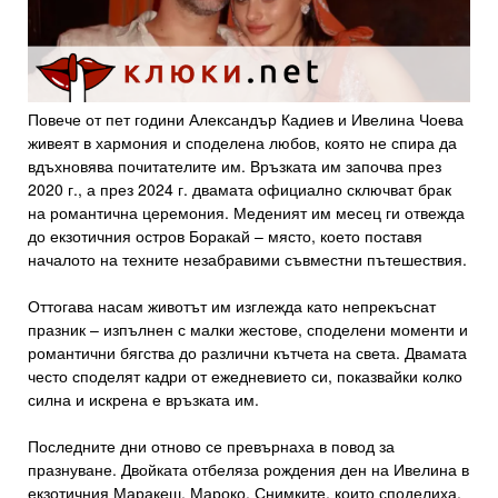
Повече от пет години Александър Кадиев и Ивелина Чоева
живеят в хармония и споделена любов, която не спира да
вдъхновява почитателите им. Връзката им започва през
2020 г., а през 2024 г. двамата официално сключват брак
на романтична церемония. Меденият им месец ги отвежда
до екзотичния остров Боракай – място, което поставя
началото на техните незабравими съвместни пътешествия.
Оттогава насам животът им изглежда като непрекъснат
празник – изпълнен с малки жестове, споделени моменти и
романтични бягства до различни кътчета на света. Двамата
често споделят кадри от ежедневието си, показвайки колко
силна и искрена е връзката им.
Последните дни отново се превърнаха в повод за
празнуване. Двойката отбеляза рождения ден на Ивелина в
екзотичния Маракеш, Мароко. Снимките, които споделиха,