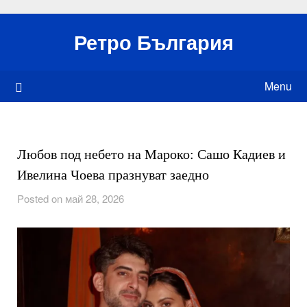
Skip
to
Ретро България
content
Menu
Любов под небето на Мароко: Сашо Кадиев и
Ивелина Чоева празнуват заедно
Posted on май 28, 2026