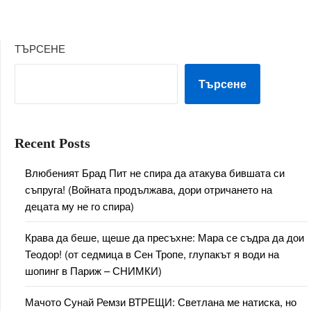
ТЪРСЕНЕ
Търсене
Recent Posts
Влюбеният Брад Пит не спира да атакува бившата си
съпруга! (Войната продължава, дори отричането на
децата му не го спира)
Крава да беше, щеше да пресъхне: Мара се съдра да дои
Теодор! (от седмица в Сен Тропе, глупакът я води на
шопинг в Париж – СНИМКИ)
Мачото Сунай Ремзи ВТРЕЩИ: Светлана ме натиска, но