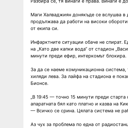
Разбира се, тя винаги е права. Винаги е д
Маги Халваджиян донякъде се вслушва в д
продължава да работи на високи обороти,
от екипа си.
Инфарктните ситуации обаче не спират. Е
на „Като две капки вода“ от стадион „Васи
минути преди ефир, интеркомът блокира.
За да се наеме комуникационна система, 
хиляди лева. За лайфа на стадиона е пока
Бионсе.
„В 19:45 — точно 15 минути преди старта 
апаратната бял като платно и казва на Кик
— Всичко се срина. Цялата система не раб
Аз чух за проблема по една от радиостан