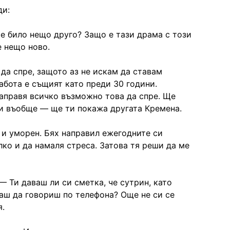
ди:
а е било нещо друго? Защо е тази драма с този
е нещо ново.
да спре, защото аз не искам да ставам
работа е същият като преди 30 години.
направя всичко възможно това да спре. Ще
 и въобще — ще ти покажа другата Кремена.
 и уморен. Бях направил ежегодните си
ко и да намаля стреса. Затова тя реши да ме
 Ти даваш ли си сметка, че сутрин, като
ваш да говориш по телефона? Още не си се
я.