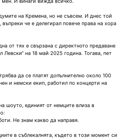
о мен. И винаги вижда всичко.
умите на Кремена, но не съвсем. И днес той
 въпреки че е делегирал повече права на хора
дна от тях е свързана с директното предаване
л Левски“ на 18 май 2025 година. Тогава, пет
трябва да се платят допълнително около 100
нен и немски екип, работил по концерти на
на шоуто, единият от немците влиза в
о:
оти. Не знам какво да направя.
циите в съблекалнята, където в този момент си