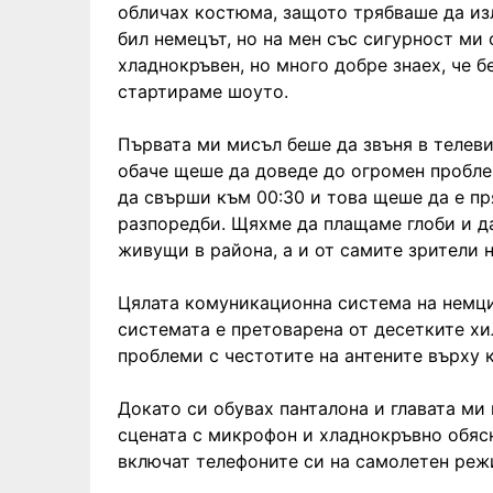
обличах костюма, защото трябваше да изл
бил немецът, но на мен със сигурност ми
хладнокръвен, но много добре знаех, че 
стартираме шоуто.
Първата ми мисъл беше да звъня в телеви
обаче щеше да доведе до огромен пробл
да свърши към 00:30 и това щеше да е п
разпоредби. Щяхме да плащаме глоби и 
живущи в района, а и от самите зрители 
Цялата комуникационна система на немци
системата е претоварена от десетките хи
проблеми с честотите на антените върху 
Докато си обувах панталона и главата ми 
сцената с микрофон и хладнокръвно обяс
включат телефоните си на самолетен реж