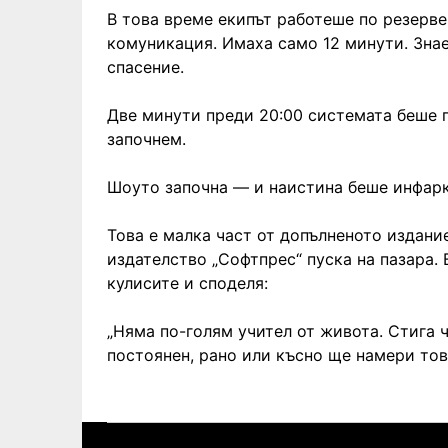
В това време екипът работеше по резерв
комуникация. Имаха само 12 минути. Знае
спасение.
Две минути преди 20:00 системата беше 
започнем.
Шоуто започна — и наистина беше инфарк
Това е малка част от допълненото издани
издателство „Софтпрес“ пуска на пазара. 
кулисите и споделя:
„Няма по-голям учител от живота. Стига ч
постоянен, рано или късно ще намери тов