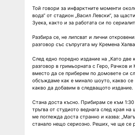
Той говори за инфарктните моменти около
вода“ от стадион „Васил Левски“, за щаст
Зуека, както и за работата си по сериали
Разбира се, не липсват и лични откровен
разговор със съпругата му Кремена Халв
След едно поредно издание на „Като две к
разговор в гримьорната с Геро, Рачков и 
вместо да се приберем по домовете си сл
обсъждаме как е минало шоуто, какво се 
какво да добавим в следващото издание.
Стана доста късно. Прибирам се към 1:30 
тръгва от студиото веднага след края на ш
ме поглежда доста странно и казва: „Магъ
станало нещо сериозно. Реших, че ще се