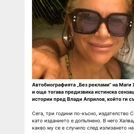
Автобиографията „Без реклами“ на Маги 
и още тогава предизвика истинска сенза
истории пред Влади Априлов, който ги с
Сега, три години по-късно, издателство 
като изданието е допълнено. В него Халв
какво му се е случило след излизането на