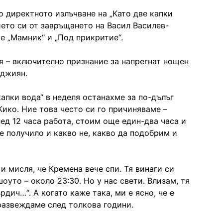
 директното излъчване на „Като две капки
ието си от завръщането на Васил Василев-
те „Мамник“ и „Под прикритие“.
ия – включително признание за напрегнат нощен
аджиян.
апки вода“ в неделя останахме за по-дълъг
Кико. Ние това често си го причиняваме –
ед 12 часа работа, стоим още един-два часа и
е получило и какво не, какво да подобрим и
и мисля, че Кремена вече спи. Тя винаги си
оуто – около 23:30. Но у нас свети. Влизам, тя
рдич…“. А когато каже така, ми е ясно, че е
 развеждаме след толкова години.