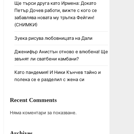
Ще търси друга като Ирмена: Докато
Петър Дочев работи, вижте с кого се
забавлява новата му тръпка Фейгин!
(СНИМКИ)
Зуека рисува любовницата на Дали
Дженифър Анистън отново е влюбена! Ще
звънят ли сватбени камбани?
Като пандемия! И Ники Кънчев тайно и
полека се е разделил с жена си
Recent Comments
Няма коментари за показване.
Archives