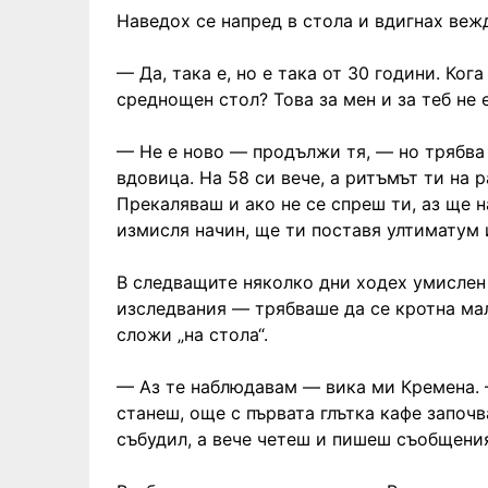
Наведох се напред в стола и вдигнах веж
— Да, така е, но е така от 30 години. Ког
среднощен стол? Това за мен и за теб не 
— Не е ново — продължи тя, — но трябва 
вдовица. На 58 си вече, а ритъмът ти на 
Прекаляваш и ако не се спреш ти, аз ще 
измисля начин, ще ти поставя ултиматум
В следващите няколко дни ходех умислен
изследвания — трябваше да се кротна мал
сложи „на стола“.
— Аз те наблюдавам — вика ми Кремена. —
станеш, още с първата глътка кафе започ
събудил, а вече четеш и пишеш съобщени