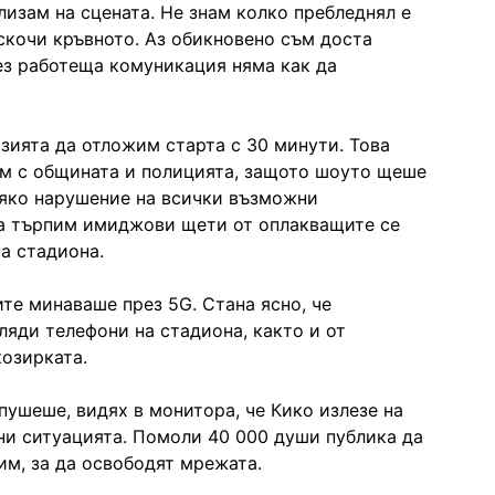
изам на сцената. Не знам колко пребледнял е
 скочи кръвното. Аз обикновено съм доста
без работеща комуникация няма как да
зията да отложим старта с 30 минути. Това
ем с общината и полицията, защото шоуто щеше
ряко нарушение на всички възможни
да търпим имиджови щети от оплакващите се
на стадиона.
те минаваше през 5G. Стана ясно, че
ляди телефони на стадиона, както и от
козирката.
пушеше, видях в монитора, че Кико излезе на
ни ситуацията. Помоли 40 000 души публика да
им, за да освободят мрежата.