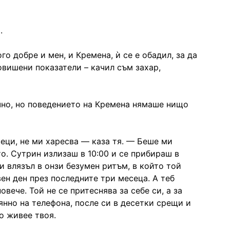
.
го добре и мен, и Кремена, ѝ се е обадил, за да
овишени показатели – качил съм захар,
чно, но поведението на Кремена нямаше нищо
сеци, не ми харесва — каза тя. — Беше ми
. Сутрин излизаш в 10:00 и се прибираш в
си влязъл в онзи безумен ритъм, в който той
ен ден през последните три месеца. А теб
овече. Той не се притеснява за себе си, а за
оянно на телефона, после си в десетки срещи и
о живее твоя.