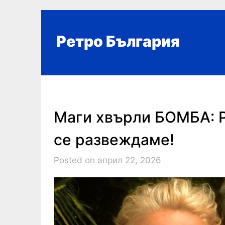
Skip
to
content
Ретро България
Маги хвърли БОМБА: Р
се развеждаме!
Posted on април 22, 2026