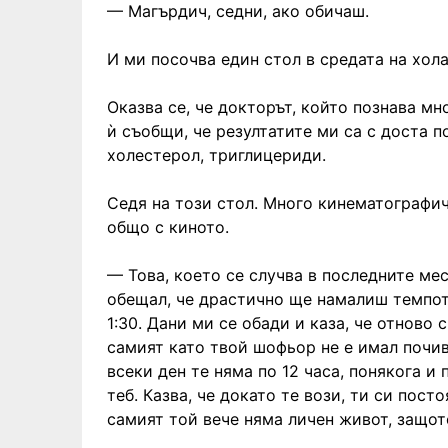
— Магърдич, седни, ако обичаш.
И ми посочва един стол в средата на хола
Оказва се, че докторът, който познава мно
ѝ съобщи, че резултатите ми са с доста п
холестерол, триглицериди.
Седя на този стол. Много кинематографи
общо с киното.
— Това, което се случва в последните ме
обещал, че драстично ще намалиш темпото
1:30. Дани ми се обади и каза, че отново 
самият като твой шофьор не е имал почив
всеки ден те няма по 12 часа, понякога и п
теб. Казва, че докато те вози, ти си пост
самият той вече няма личен живот, защот