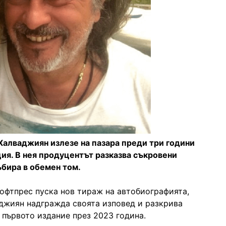
Халваджиян излезе на пазара преди три години
ция. В нея продуцентът разказва съкровени
ъбира в обемен том.
Софтпрес пуска нов тираж на автобиографията,
аджиян надгражда своята изповед и разкрива
 първото издание през 2023 година.