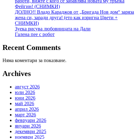
работи, вижте с кого се забавлява новата му тръпка
Фейгин! (СНИМКИ)
ДОЛНО!! Владо Караджов от „Бригада Нов дом“ заряза
жена си, заради друга! (ето как изригна Цвети +
СНИМКИ)
Зуека рисува любовницата на Дали
Галена пее с робот
Recent Comments
Няма коментари за показване.
Archives
август 2026
юли 2026
юни 2026
май 2026
април 2026
март 2026
февруари 2026
януари 2026
декември 2025
ноември 2025