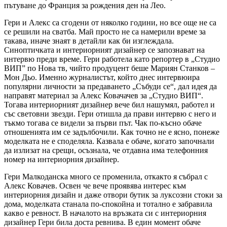
пътуване до Франция за рождения ден на Лео.
Гери и Алекс са сгодени от няколко години, но все още не са
се решили на сватба. Май просто не са намерили време за
такава, иначе знаят в детайли как би изглеждала.
Синоптичката и интериорният дизайнер се запознават на
интервю преди време. Гери работела като репортер в „Студио
ВИП” по Нова тв, чийто продуцент беше Мариян Станков –
Мон Дьо. Именно журналистът, който днес интервюира
популярни личности за предаването „Събуди се“, дал идея да
направят материал за Алекс Ковачачев за „Студио ВИП“.
Тогава интериорният дизайнер вече бил нашумял, работел и
със световни звезди. Гери отишла да прави интервю с него и
тъкмо тогава се видели за първи път. Чак по-късно обаче
отношенията им се задълбочили. Как точно не е ясно, понеже
моделката не е споделяла. Казвала е обаче, когато започнали
да излизат на срещи, осъзнала, че отдавна има телефонния
номер на интериорния дизайнер.
Гери Малкоданска много се променила, откакто я събрал с
Алекс Ковачев. Освен че вече проявява интерес към
интериорния дизайн и даже отвори бутик за луксозни стоки за
дома, моделката станала по-спокойна и тотално е забравила
какво е ревност. В началото на връзката си с интериорния
дизайнер Гери била доста ревнива. В един момент обаче