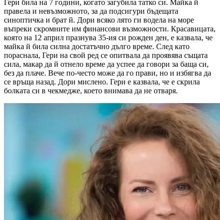
Гери била на 7 години, когато загубила татко си. Майка й
правела и невъзможното, за да подсигури бъдещата
синоптичка и брат й. Дори всяко лято ги водела на море
въпреки скромните им финансови възможности. Красавицата,
която на 12 април празнува 35-ия си рожден ден, е казвала, че
майка й била силна достатъчно дълго време. След като
пораснала, Гери на свой ред се опитвала да проявява същата
сила, макар да й отнело време да успее да говори за баща си,
без да плаче. Вече по-често може да го прави, но и избягва да
се връща назад. Дори мислено. Гери е казвала, че е скрила
болката си в чекмедже, което внимава да не отваря.