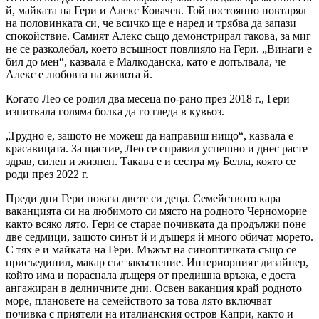
й, майката на Гери и Алекс Ковачев. Той постоянно повтарял
на половинката си, че всичко ще е наред и трябва да запази
спокойствие. Самият Алекс също демонстрирал такова, за миг
не се разколебал, което всъщност повлияло на Гери. „Винаги е
бил до мен“, казвала е Малкоданска, като е допълвала, че
Алекс е любовта на живота й.
Когато Лео се родил два месеца по-рано през 2018 г., Гери
изпитвала голяма болка да го гледа в кувьоз.
„Трудно е, защото не можеш да направиш нищо“, казвала е
красавицата. За щастие, Лео се справил успешно и днес расте
здрав, силен и жизнен. Такава е и сестра му Белла, която се
роди през 2022 г.
Преди дни Гери показа двете си деца. Семейството кара
ваканцията си на любимото си място на родното Черноморие
както всяко лято. Гери се старае почивката да продължи поне
две седмици, защото синът й и дъщеря й много обичат морето.
С тях е и майката на Гери. Мъжът на синоптичката също се
присъединил, макар със закъснение. Интериорният дизайнер,
който има и пораснала дъщеря от предишна връзка, е доста
ангажиран в делничните дни. Освен ваканция край родното
море, плановете на семейството за това лято включват
почивка с приятели на италианския остров Капри, както и