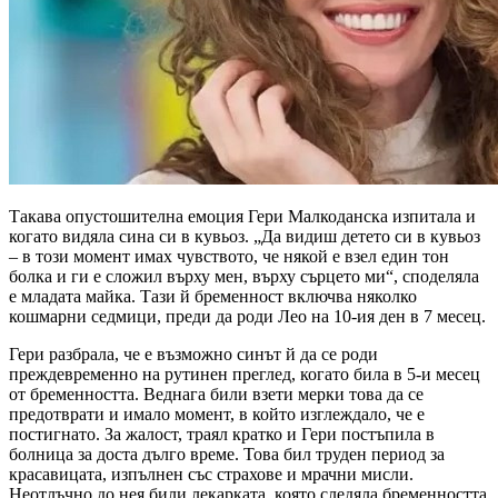
Такава опустошителна емоция Гери Малкоданска изпитала и
когато видяла сина си в кувьоз. „Да видиш детето си в кувьоз
– в този момент имах чувството, че някой е взел един тон
болка и ги е сложил върху мен, върху сърцето ми“, споделяла
е младата майка. Тази й бременност включва няколко
кошмарни седмици, преди да роди Лео на 10-ия ден в 7 месец.
Гери разбрала, че е възможно синът й да се роди
преждевременно на рутинен преглед, когато била в 5-и месец
от бременността. Веднага били взети мерки това да се
предотврати и имало момент, в който изглеждало, че е
постигнато. За жалост, траял кратко и Гери постъпила в
болница за доста дълго време. Това бил труден период за
красавицата, изпълнен със страхове и мрачни мисли.
Неотлъчно до нея били лекарката, която следяла бременността