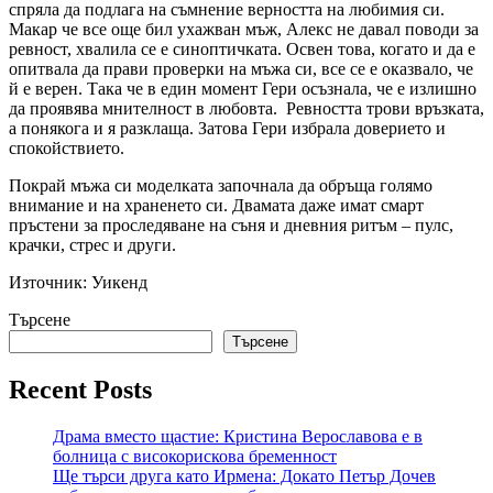
спряла да подлага на съмнение верността на любимия си.
Макар че все още бил ухажван мъж, Алекс не давал поводи за
ревност, хвалила се е синоптичката. Освен това, когато и да е
опитвала да прави проверки на мъжа си, все се е оказвало, че
й е верен. Така че в един момент Гери осъзнала, че е излишно
да проявява мнителност в любовта. Ревността трови връзката,
а понякога и я разклаща. Затова Гери избрала доверието и
спокойствието.
Покрай мъжа си моделката започнала да обръща голямо
внимание и на храненето си. Двамата даже имат смарт
пръстени за проследяване на съня и дневния ритъм – пулс,
крачки, стрес и други.
Източник: Уикенд
Търсене
Търсене
Recent Posts
Драма вместо щастие: Кристина Верославова е в
болница с високорискова бременност
Ще търси друга като Ирмена: Докато Петър Дочев