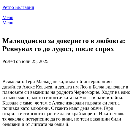
Skip
Ретро България
to
Menu
content
Menu
Малкоданска за доверието в любовта:
Ревнувах го до лудост, после спрях
Posted on юли 25, 2025
Всяко лято Гери Малкоданска, мъжът й интериорният
дизайнер Алекс Ковачев, и децата им Лео и Белла включват в
плановете си ваканция на родното Черноморие. Ходят на едно
и също място, което синоптичката на Нова тв пази в тайна.
Казвала е само, че там с Алекс изкарали първата си лятна
почивка като влюбени. Откакто имат деца обаче, Гери
открила истинското щастие да си край морето. И като малка
тя чакала с нетърпение да го види, но тези ваканции били
белязани и от липсата на баща й.