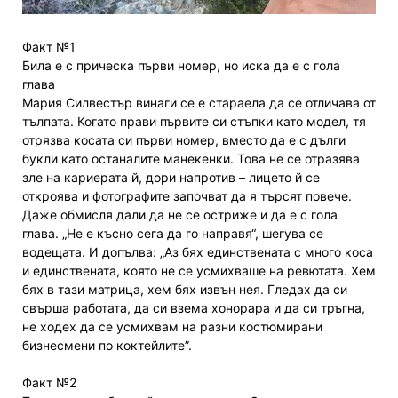
Факт №1
Била е с прическа първи номер, но иска да е с гола
глава
Мария Силвестър винаги се е стараела да се отличава от
тълпата. Когато прави първите си стъпки като модел, тя
отрязва косата си първи номер, вместо да е с дълги
букли като останалите манекенки. Това не се отразява
зле на кариерата й, дори напротив – лицето й се
откроява и фотографите започват да я търсят повече.
Даже обмисля дали да не се остриже и да е с гола
глава. „Не е късно сега да го направя“, шегува се
водещата. И допълва: „Аз бях единствената с много коса
и единствената, която не се усмихваше на ревютата. Хем
бях в тази матрица, хем бях извън нея. Гледах да си
свърша работата, да си взема хонорара и да си тръгна,
не ходех да се усмихвам на разни костюмирани
бизнесмени по коктейлите”.
Факт №2