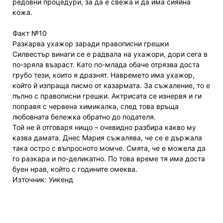
редовни процедури, за да е свежа и да има сияйна
кожа.
Факт №10
Разкарва ухажор заради правописни грешки
Силвестър винаги се е радвала на ухажори, дори сега в
по-зряла възраст. Като по-млада обаче отрязва доста
грубо тези, които я дразнят. Навремето има ухажор,
който й изпраща писмо от казармата. За съжаление, то е
пълно с правописни грешки. Актрисата се изнервя и ги
поправя с червена химикалка, след това връща
любовната бележка обратно до подателя.
Той не й отговаря нищо – очевидно разбира какво му
казва дамата. Днес Мария съжалява, че се е държала
така остро с въпросното момче. Смята, че е можела да
го разкара и по-деликатно. По това време тя има доста
буен нрав, който с годините омеква.
Източник: Уикенд