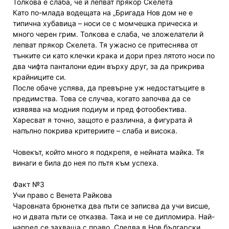
Толкова е слаба, че й лепват прякор Скелета
Като по-млада водещата на „Бригада Нов дом не е
типична хубавица – носи се с момчешка прическа и
много черен грим. Толкова е слаба, че зложелатели й
лепват прякор Скелета. Тя ужасно се притеснява от
тънките си като клечки крака и дори през лятото носи по
два чифта панталони един върху друг, за да прикрива
крайниците си.
После обаче успява, да превърне уж недостатъците в
предимства. Това се случва, когато започва да се
изявява на модния подиум и пред фотообектива.
Харесват я точно, защото е различна, а фигурата й
напълно покрива критериите – слаба и висока.
Човекът, който много я подкрепя, е нейната майка. Тя
винаги е била до нея по пътя към успеха.
Факт №3
Учи право с Венета Райкова
Чаровната брюнетка два пъти се записва да учи висше,
но и двата пъти се отказва. Така и не се дипломира. Най-
напред се захваща с право. Следва в Нов български