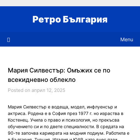
Skip
to
Ретро България
content
Menu
Мария Силвестър: Омъжих се по
всекидневно облекло
Posted on април 12, 2025
Мария Силвестър е водеща, модел, инфлуенсър и
актриса. Родена е в София през 1977 г. но израства в
Костенец. Учила о право и психология, но прекъсва
обучението си и по двете специалности. В средата на
90-те започва кариерата на модния подиум. Работила е
в България, Турция, Италия и ЮАР, като днес пази