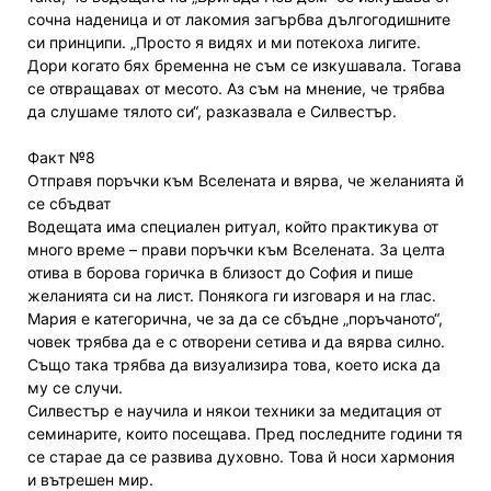
сочна наденица и от лакомия загърбва дългогодишните
си принципи. „Просто я видях и ми потекоха лигите.
Дори когато бях бременна не съм се изкушавала. Тогава
се отвращавах от месото. Аз съм на мнение, че трябва
да слушаме тялото си“, разказвала е Силвестър.
Факт №8
Отправя поръчки към Вселената и вярва, че желанията й
се сбъдват
Водещата има специален ритуал, който практикува от
много време – прави поръчки към Вселената. За целта
отива в борова горичка в близост до София и пише
желанията си на лист. Понякога ги изговаря и на глас.
Мария е категорична, че за да се сбъдне „поръчаното“,
човек трябва да е с отворени сетива и да вярва силно.
Също така трябва да визуализира това, което иска да
му се случи.
Силвестър е научила и някои техники за медитация от
семинарите, които посещава. Пред последните години тя
се старае да се развива духовно. Това й носи хармония
и вътрешен мир.