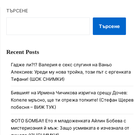
ТЪРСЕНЕ
Търсене
Recent Posts
Гадже ли?!? Валерия е секс слугиня на Ваньо
Алексиев: Уреди му нова тройка, този път с ергенката
Тифани! (ШОК СНИМКИ)
Бившият на Ирмена Чичикова изригна срещу Дочев:
Копеле мръсно, ще ти отрежа топките! (Стефан Щерев
побесня – ВИЖ ТУК)
ФОТО БОМБА!! Ето я младоженката Айлин Бобева с
мистериозния й мъж: Защо усмивката е изчезнала от