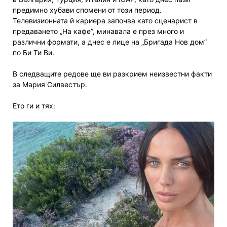
предимно хубави спомени от този период.
Телевизионната й кариера започва като сценарист в
предаването „На кафе”, минавала е през много и
различни формати, а днес е лице на „Бригада Нов дом”
по Би Ти Ви.
В следващите редове ще ви разкрием неизвестни факти
за Мария Силвестър.
Ето ги и тях: