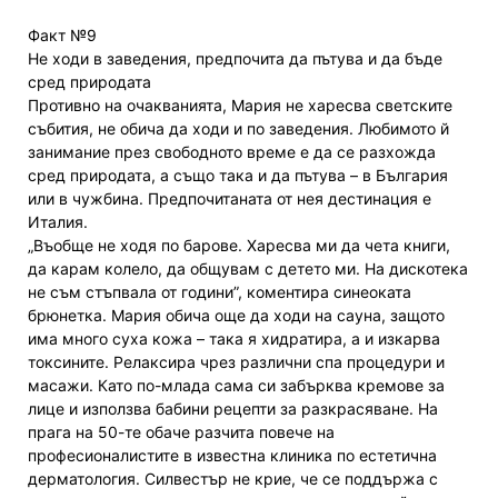
Факт №9
Не ходи в заведения, предпочита да пътува и да бъде
сред природата
Противно на очакванията, Мария не харесва светските
събития, не обича да ходи и по заведения. Любимото й
занимание през свободното време е да се разхожда
сред природата, а също така и да пътува – в България
или в чужбина. Предпочитаната от нея дестинация е
Италия.
„Въобще не ходя по барове. Харесва ми да чета книги,
да карам колело, да общувам с детето ми. На дискотека
не съм стъпвала от години”, коментира синеоката
брюнетка. Мария обича още да ходи на сауна, защото
има много суха кожа – така я хидратира, а и изкарва
токсините. Релаксира чрез различни спа процедури и
масажи. Като по-млада сама си забърква кремове за
лице и използва бабини рецепти за разкрасяване. На
прага на 50-те обаче разчита повече на
професионалистите в известна клиника по естетична
дерматология. Силвестър не крие, че се поддържа с