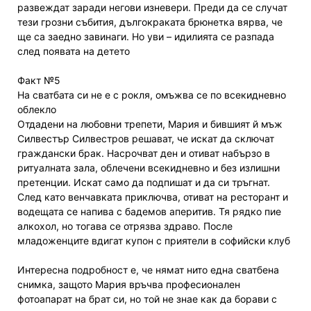
развеждат заради негови изневери. Преди да се случат
тези грозни събития, дългокраката брюнетка вярва, че
ще са заедно завинаги. Но уви – идилията се разпада
след появата на детето
Факт №5
На сватбата си не е с рокля, омъжва се по всекидневно
облекло
Отдадени на любовни трепети, Мария и бившият й мъж
Силвестър Силвестров решават, че искат да сключат
граждански брак. Насрочват ден и отиват набързо в
ритуалната зала, облечени всекидневно и без излишни
претенции. Искат само да подпишат и да си тръгнат.
След като венчавката приключва, отиват на ресторант и
водещата се напива с бадемов аперитив. Тя рядко пие
алкохол, но тогава се отрязва здраво. После
младоженците вдигат купон с приятели в софийски клуб
Интересна подробност е, че нямат нито една сватбена
снимка, защото Мария връчва професионален
фотоапарат на брат си, но той не знае как да борави с