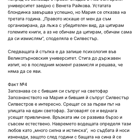
университет заедно с Венета Райкова. Устатата
блондинка завършва успешно, но Мария се отказва на
третата година. „Правото искаше от мен да съм
организирана, да лъжа с убедителен вид, да цитирам
големите книги, а аз не обичам да цитирам, обичам сама
да си измислям”, споделяла е Силвестър.
Следващата й стъпка е да запише психология във
Великотърновския университет. Стига до държавен
изпит, но в последния момент размисля и решава, че
няма да се яви.
Факт №4
Запознава се с бившия си съпруг на светофар
Запознанството на Мария и бившия й съпруг Силвестър
Силвестров е интересно. Срещат се за първи път на
улицата на един светофар. Заговарят се и веднага
усещат привличане. Връзката им се развива бързо и
съвсем естествено. Навремето водещата определя тази
любов като „много силна и истинска“, но съдбата й носи
изненади, защото след години с бащата на сина й се