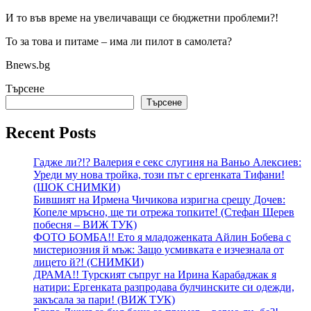
И то във време на увеличаващи се бюджетни проблеми?!
То за това и питаме – има ли пилот в самолета?
Bnews.bg
Търсене
Търсене
Recent Posts
Гадже ли?!? Валерия е секс слугиня на Ваньо Алексиев:
Уреди му нова тройка, този път с ергенката Тифани!
(ШОК СНИМКИ)
Бившият на Ирмена Чичикова изригна срещу Дочев:
Копеле мръсно, ще ти отрежа топките! (Стефан Щерев
побесня – ВИЖ ТУК)
ФОТО БОМБА!! Ето я младоженката Айлин Бобева с
мистериозния й мъж: Защо усмивката е изчезнала от
лицето й?! (СНИМКИ)
ДРАМА!! Турският съпруг на Ирина Карабаджак я
натири: Ергенката разпродава булчинските си одежди,
закъсала за пари! (ВИЖ ТУК)