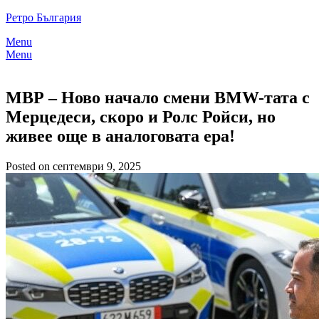
Skip
Ретро България
to
Menu
content
Menu
МВР – Ново начало смени BMW-тата с
Мерцедеси, скоро и Ролс Ройси, но
живее още в аналоговата ера!
Posted on септември 9, 2025