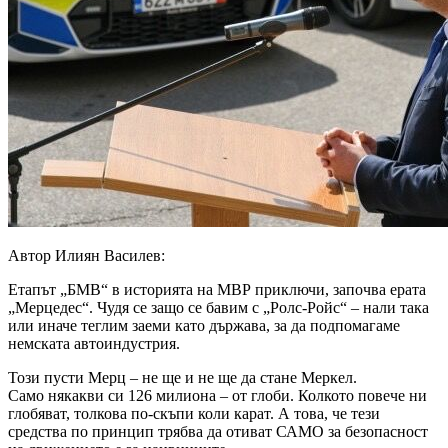
Автор Илиян Василев:
Етапът „БМВ“ в историята на МВР приключи, започва ерата
„Мерцедес“. Чудя се защо се бавим с „Ролс-Ройс“ – нали така
или иначе теглим заеми като държава, за да подпомагаме
немската автоиндустрия.
Този пусти Мерц – не ще и не ще да стане Меркел.
Само някакви си 126 милиона – от глоби. Колкото повече ни
глобяват, толкова по-скъпи коли карат. А това, че тези
средства по принцип трябва да отиват САМО за безопасност