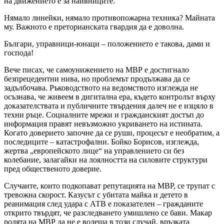
на движението е за наивниците.
Нямало линейки, нямало противопожарна техника? Майната
му. Важното е преторианската гвардия да е доволна.
Българи, управници-юнаци – положението е такова, дами и
господа!
Вече писах, че самоунижението на МВР е достигнало
безпрецедентни нива, но проблемът продължава да се
задълбочава. Ръководството на ведомството изглежда не
осъзнава, че живеем в дигитална ера, където контролът върху
доказателствата и публичните твърдения далеч не е изцяло в
техни ръце. Социалните мрежи и гражданският достъп до
информация правят невъзможно укриването на истината.
Когато доверието започне да се руши, процесът е необратим, а
последиците – катастрофални. Бойко Борисов, изглежда,
жертва „европейското лице“ на управлението си без
колебание, залагайки на лоялността на силовите структури
пред общественото доверие.
Случаите, които подкопават репутацията на МВР, се трупат с
тревожна скорост. Казусът с убитата майка и детето в
реанимация след удара с АТВ е показателен – гражданите
открито твърдят, че разследването умишлено се бави. Макар
ролята на МВР да не е водеща в този случай, връзката