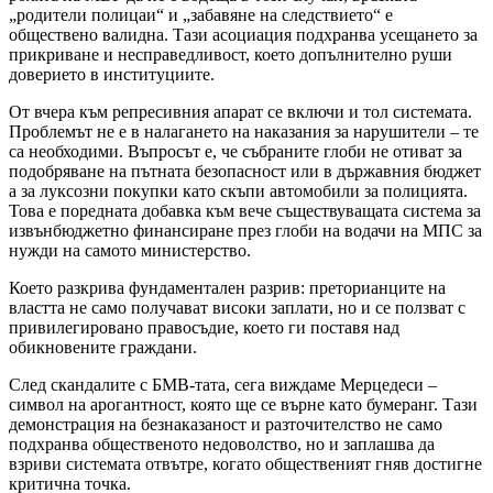
„родители полицаи“ и „забавяне на следствието“ е
обществено валидна. Тази асоциация подхранва усещането за
прикриване и несправедливост, което допълнително руши
доверието в институциите.
От вчера към репресивния апарат се включи и тол системата.
Проблемът не е в налагането на наказания за нарушители – те
са необходими. Въпросът е, че събраните глоби не отиват за
подобряване на пътната безопасност или в държавния бюджет
а за луксозни покупки като скъпи автомобили за полицията.
Това е поредната добавка към вече съществуващата система за
извънбюджетно финансиране през глоби на водачи на МПС за
нужди на самото министерство.
Което разкрива фундаментален разрив: преторианците на
властта не само получават високи заплати, но и се ползват с
привилегировано правосъдие, което ги поставя над
обикновените граждани.
След скандалите с БМВ-тата, сега виждаме Мерцедеси –
символ на арогантност, която ще се върне като бумеранг. Тази
демонстрация на безнаказаност и разточителство не само
подхранва общественото недоволство, но и заплашва да
взриви системата отвътре, когато общественият гняв достигне
критична точка.