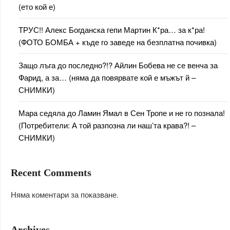
(ето кой е)
ТРУС!! Алекс Богданска гепи Мартин К*ра… за к*ра!
(ФОТО БОМБА + къде го заведе на безплатна почивка)
Защо лъга до последно?!? Айлин Бобева не се венча за
Фарид, а за… (няма да повярвате кой е мъжът й –
СНИМКИ)
Мара седяла до Ламин Ямал в Сен Тропе и не го познала!
(Потребители: А той разпозна ли наш’та крава?! –
СНИМКИ)
Recent Comments
Няма коментари за показване.
Archives