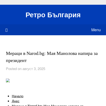
Skip
to
Ретро България
content
Menu
Мераци в Narod.bg: Мая Манолова напира за
президент
Posted on август 3, 2025
Начало
Днес
Мераци в Narod.bg: Мая Манолова напира за