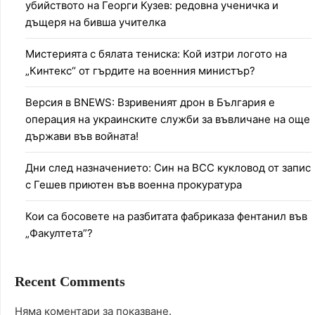
убийството на Георги Кузев: редовна ученичка и
дъщеря на бивша учителка
Мистерията с бялата тениска: Кой изтри логото на
„Кинтекс“ от гърдите на военния министър?
Версия в BNEWS: Взривеният дрон в България е
операция на украинските служби за въвличане на още
държави във войната!
Дни след назначението: Син на ВСС кукловод от запис
с Гешев приютен във военна прокуратура
Кои са босовете на разбитата фабриказа фентанил във
„Факултета”?
Recent Comments
Няма коментари за показване.