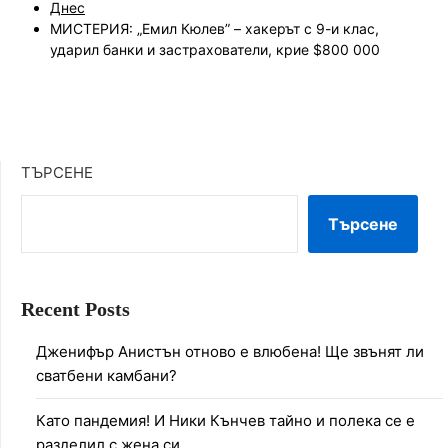
Днес
МИСТЕРИЯ: „Емил Кюлев” – хакерът с 9-и клас,
ударил банки и застрахователи, крие $800 000
ТЪРСЕНЕ
Търсене
Recent Posts
Дженифър Анистън отново е влюбена! Ще звънят ли
сватбени камбани?
Като пандемия! И Ники Кънчев тайно и полека се е
разделил с жена си