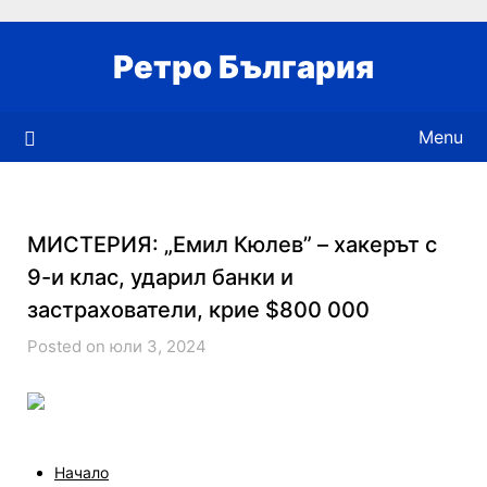
Skip
to
Ретро България
content
Menu
МИСТЕРИЯ: „Емил Кюлев” – хакерът с
9-и клас, ударил банки и
застрахователи, крие $800 000
Posted on юли 3, 2024
Начало