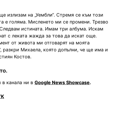
ще излизам на „Уембли“. Стремя се към този
а е голяма. Мисленето ми се промени. Трезво
 Следвам истината. Имам три албума. Искам
анат с леката жажда за това да искат още.
мент от живота ми отговарят на моята
, разкри Михаела, която допълни, че ще има и
стиян Костов.
то.
 в канала ни в
Google News Showcase
.
УК