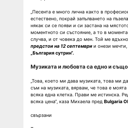
„Песента е много лична както в професион
естествено, покрай запълването на пъзела
някак си се появи и си застана на мястот
моментното си състояние, а то в момента
случва, и от човека до мен. Той ме вдъхн
предстои на 12 септември
и онези мечти,
„България сутрин“.
Музиката и любовта са едно и същ
„Това, което ми дава музиката, това ми д
съм на музиката, вярвам, че това е моята
всяка една клетка. Прави ме истинска. Ре
всяка цена“, каза Михаела пред
Bulgaria O
свързани