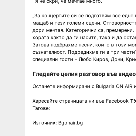
Тя не скри, че мечтае много.
„За концертите си се подготвям все едно 
мащаб и тези големи сцени. Отговорностт
дори мечтая. Категорични са, премерени.
хората както да ги наситя, така и да ост
Затова подбрахме песни, които в този мо
съзнателност. Подредихме ги в три части“
специални гости – Любо Киров, Дони, Кри
Гледайте целия разговор във видео
Останете информирани с Bulgaria ON AIR и
Харесайте страницата ни във Facebook
Т
Тагове:
Източник: Bgonair.bg