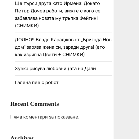
Ще търси друга като Ирмена: Докато
Петър Дочев работи, вижте с кого се
забавлява новата му тръпка Фейгин!
(СНИМКИ)
ДОЛНО!! Владо Караджов от „Бригада Нов
дом“ заряза жена си, заради друга! (ето
как изригна Цвети + СНИМКИ)
Зуека рисува любовницата на Дали
Галена пее с робот
Recent Comments
Няма коментари за показване.
Archives