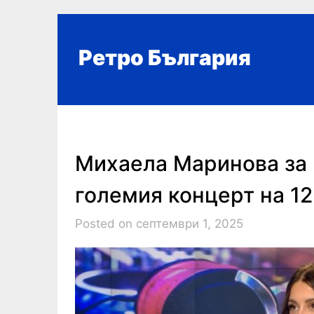
Skip
to
content
Ретро България
Михаела Маринова за 
големия концерт на 1
Posted on септември 1, 2025