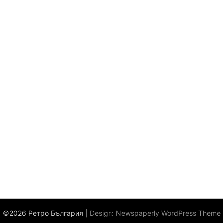
©2026 Ретро България
| Design:
Newspaperly WordPress Theme