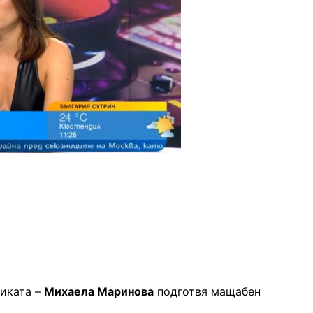
зиката –
Михаела Маринова
подготвя мащабен