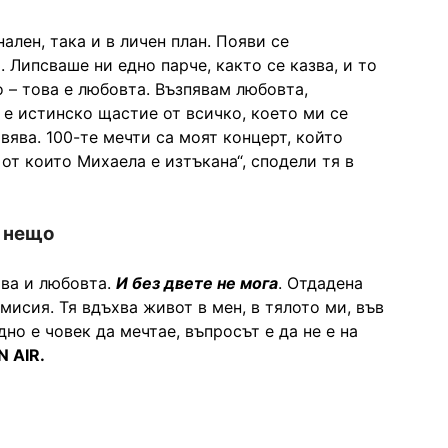
ален, така и в личен план. Появи се
. Липсваше ни едно парче, както се казва, и то
о – това е любовта. Възпявам любовта,
 е истинско щастие от всичко, което ми се
овява. 100-те мечти са моят концерт, който
 от които Михаела е изтъкана“, сподели тя в
о нещо
ава и любовта.
И без двете не мога
. Отдадена
 мисия. Тя вдъхва живот в мен, в тялото ми, във
дно е човек да мечтае, въпросът е да не е на
N AIR.