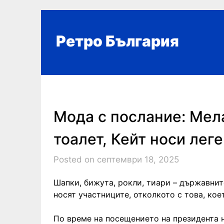
Skip
to
content
Ретро България
Мода с послание: Мел
тоалет, Кейт носи лег
Posted on септември 18, 2025
Шапки, бижута, рокли, тиари – държавнит
носят участниците, отколкото с това, коет
По време на посещението на президента 