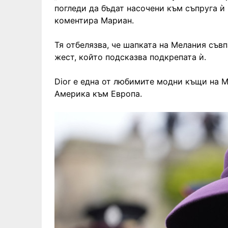
погледи да бъдат насочени към съпруга ѝ 
коментира Мариан.
Тя отбелязва, че шапката на Мелания съвп
жест, който подсказва подкрепата ѝ.
Dior е една от любимите модни къщи на М
Америка към Европа.