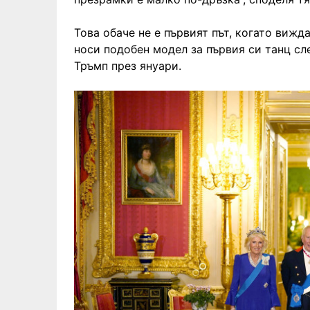
Това обаче не е първият път, когато вижд
носи подобен модел за първия си танц сл
Тръмп през януари.