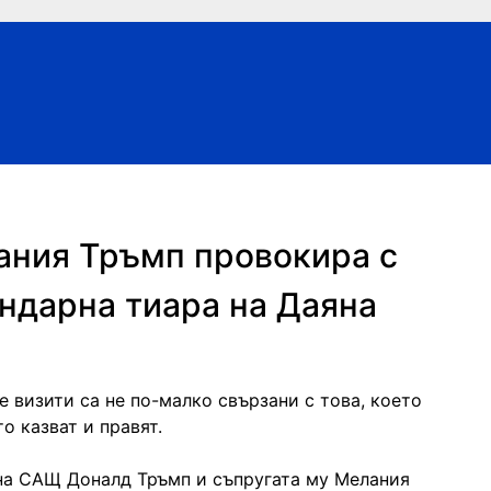
ания Тръмп провокира с
ендарна тиара на Даяна
е визити са не по-малко свързани с това, което
о казват и правят.
на САЩ Доналд Тръмп и съпругата му Мелания