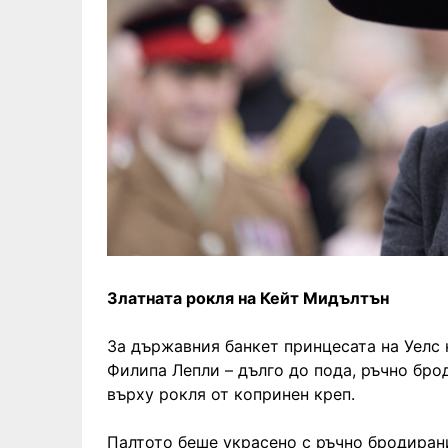
Златната рокля на Кейт Мидълтън
За държавния банкет принцесата на Уелс 
Филипа Лепли – дълго до пода, ръчно бро
върху рокля от копринен креп.
Палтото беше украсено с ръчно бродирани