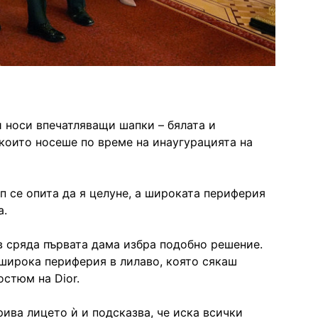
 носи впечатляващи шапки – бялата и
които носеше по време на инаугурацията на
 се опита да я целуне, а широката периферия
а.
в сряда първата дама избра подобно решение.
 широка периферия в лилаво, която сякаш
остюм на Dior.
рива лицето ѝ и подсказва, че иска всички