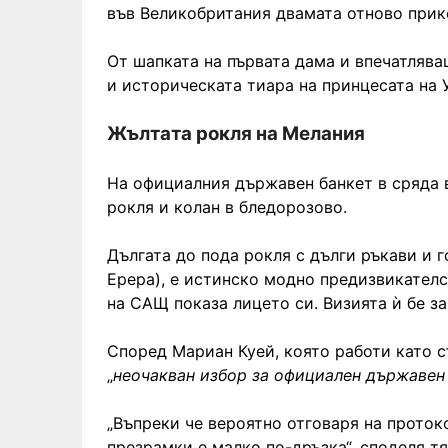
във Великобритания двамата отново прик
От шапката на първата дама и впечатлява
и историческата тиара на принцесата на 
Жълтата рокля на Мелания
На официалния държавен банкет в сряда 
рокля и колан в бледорозово.
Дългата до пода рокля с дълги ръкави и г
Ерера), е истинско модно предизвикателс
на САЩ показа лицето си. Визията ѝ бе з
Според Мариан Куей, която работи като с
„
неочакван избор за официален държавен
„Въпреки че вероятно отговаря на проток
презрамки е малко по-дръзка“, споделя тя