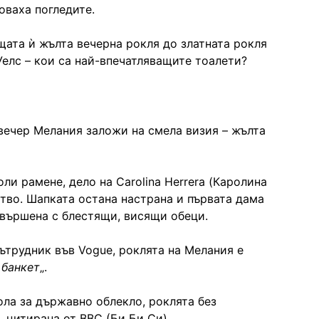
оваха погледите.
щата ѝ жълта вечерна рокля до златната рокля
Уелс – кои са най-впечатляващите тоалети?
вечер Мелания заложи на смела визия – жълта
оли рамене, дело на Carolina Herrera (Каролина
тво. Шапката остана настрана и първата дама
авършена с блестящи, висящи обеци.
ътрудник във Vogue, роклята на Мелания е
 банкет
„.
ола за държавно облекло, роклята без
, цитирана от BBC (Би Би Си).