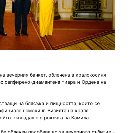
а вечерния банкет, облечена в кралскосиня
ъс сапфирено-диамантена тиара и Ордена на
тстващи на блясъка и пищността, които се
официален смокинг. Визията на краля
който съвпадаше с роклята на Камила.
бе облечен подобаващо за вечерното събитие –