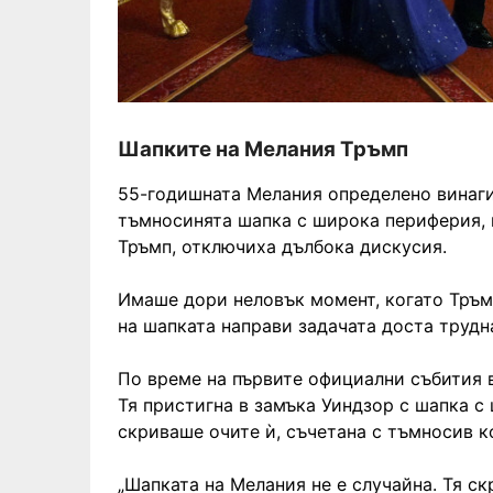
Шапките на Мелания Тръмп
55-годишната Мелания определено винаги
тъмносинята шапка с широка периферия, 
Тръмп, отключиха дълбока дискусия.
Имаше дори неловък момент, когато Тръмп
на шапката направи задачата доста трудн
По време на първите официални събития 
Тя пристигна в замъка Уиндзор с шапка с
скриваше очите ѝ, съчетана с тъмносив к
„Шапката на Мелания не е случайна. Тя ск