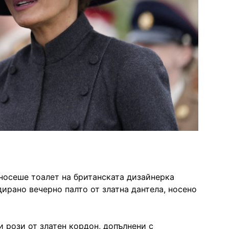
носеше тоалет на британската дизайнерка
дирано вечерно палто от златна дантела, носено
 рози от златен кордон, допълнени с