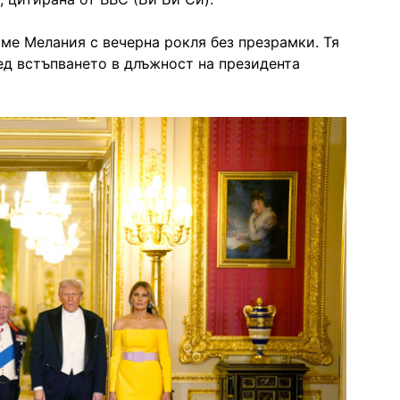
аме Мелания с вечерна рокля без презрамки. Тя
ед встъпването в длъжност на президента