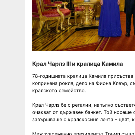
Крал Чарлз III и кралица Камила
78-годишната кралица Камила присъства н
копринена рокля, дело на Фиона Клеър, с
кралското семейство.
Крал Чарлз бе с регалии, напълно съотве
очакват от държавен банкет. Той носеше 
завършваше с кралскосиня лента – цвят, 
Междувременно президентът Тръмп също 