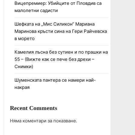
Вицепремиер: Убийците от Пловдив са
малолетни садисти
Шефката на „Мис Силикон“ Мариана
Маринова кръсти сина на Гери Райчевска
в морето
Камелия лъсна без сутиен и по прашки на
55 – (Вижте как се пече без дрехи –
Снимки)
Шуменската пантера се намери най-
накрая
Recent Comments
Няма коментари за показване.