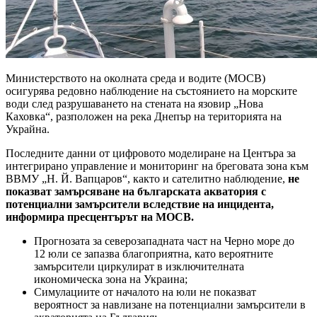
Министерството на околната среда и водите (МОСВ)
осигурява редовно наблюдение на състоянието на морските
води след разрушаването на стената на язовир „Нова
Каховка“, разположен на река Днепър на територията на
Украйна.
Последните данни от цифровото моделиране на Центъра за
интегрирано управление и мониторинг на бреговата зона към
ВВМУ „Н. Й. Вапцаров“, както и сателитно наблюдение,
не
показват замърсяване на българската акватория с
потенциални замърсители вследствие на инцидента,
информира пресцентърът на МОСВ.
Прогнозата за северозападната част на Черно море до
12 юли се запазва благоприятна, като вероятните
замърсители циркулират в изключителната
икономическа зона на Украина;
Симулациите от началото на юли не показват
вероятност за навлизане на потенциални замърсители в