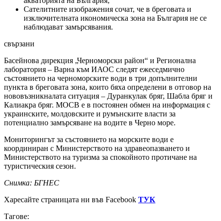
акваторията на България;
Сателитните изображения сочат, че в бреговата и
изключителната икономическа зона на България не се
наблюдават замърсявания.
свързани
Басейнова дирекция „Черноморски район“ и Регионална
лаборатория – Варна към ИАОС следят ежеседмично
състоянието на черноморските води в три допълнителни
пункта в бреговата зона, които бяха определени в отговор на
нововъзникналата ситуация – Дуранкулак бряг, Шабла бряг и
Калиакра бряг. МОСВ е в постоянен обмен на информация с
украинските, молдовските и румънските власти за
потенциално замърсяване на водите в Черно море.
Мониторингът за състоянието на морските води е
координиран с Министерството на здравеопазването и
Министерството на туризма за спокойното протичане на
туристическия сезон.
Снимка: БГНЕС
Харесайте страницата ни във Facebook
ТУК
Тагове: