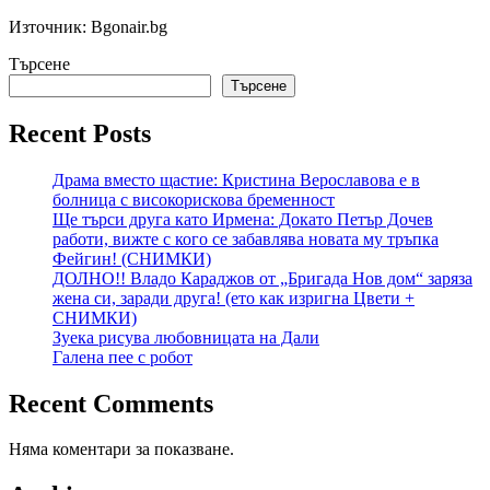
Източник: Bgonair.bg
Търсене
Търсене
Recent Posts
Драма вместо щастие: Кристина Верославова е в
болница с високорискова бременност
Ще търси друга като Ирмена: Докато Петър Дочев
работи, вижте с кого се забавлява новата му тръпка
Фейгин! (СНИМКИ)
ДОЛНО!! Владо Караджов от „Бригада Нов дом“ заряза
жена си, заради друга! (ето как изригна Цвети +
СНИМКИ)
Зуека рисува любовницата на Дали
Галена пее с робот
Recent Comments
Няма коментари за показване.