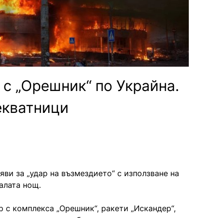
с „Орешник“ по Украйна.
екватници
яви за „удар на възмездието“ с използване на
алата нощ.
 с комплекса „Орешник“, ракети „Искандер“,