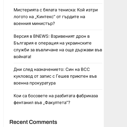
Мистерията с бялата тениска: Кой изтри
логото на „Кинтекс“ от гърдите на
военния министър?
Версия в BNEWS: Взривеният дрон в
България е операция на украинските
служби за въвличане на още държави във
войната!
Дни след назначението: Син на ВСС
кукловод от запис с Гешев приютен във
военна прокуратура
Кои са босовете на разбитата фабриказа
фентанил във „Факултета”?
Recent Comments