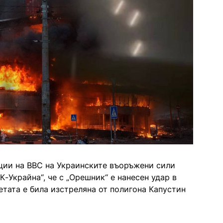
ции на ВВС на Украинските въоръжени сили
-Украйна“, че с „Орешник“ е нанесен удар в
етата е била изстреляна от полигона Капустин