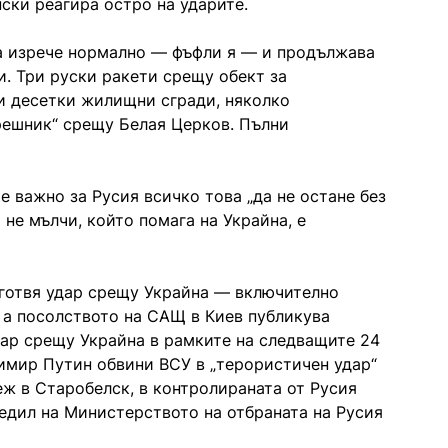
ски реагира остро на ударите.
да изрече нормално — фъфли я — и продължава
. Три руски ракети срещу обект за
ди десетки жилищни сгради, няколко
решник“ срещу Белая Церков. Пълни
е важно за Русия всичко това „да не остане без
 не мълчи, който помага на Украйна, е
дготвя удар срещу Украйна — включително
 а посолството на САЩ в Киев публикува
ар срещу Украйна в рамките на следващите 24
димир Путин обвини ВСУ в „терористичен удар“
ж в Старобелск, в контролираната от Русия
аредил на Министерството на отбраната на Русия