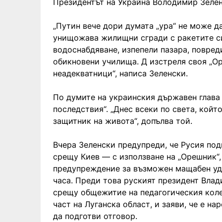
Президентът на Украйна Володимир Зелен
„Путин вече дори думата „ура“ не може 
унищожава жилищни сгради с ракетите си
водоснабдяване, изпепели пазара, повре
обикновени училища. Д изстреля своя „О
неадекватници“, написа Зеленски.
По думите на украинския държавен глава 
последствия“. „Днес всеки по света, който
защитник на живота“, допълва той.
Вчера Зеленски предупреди, че Русия по
срещу Киев — с използване на „Орешник“,
предупреждение за възможен мащабен уд
часа. Преди това руският президент Вла
срещу общежитие на педагогическия коле
част на Луганска област, и заяви, че е н
да подготви отговор.