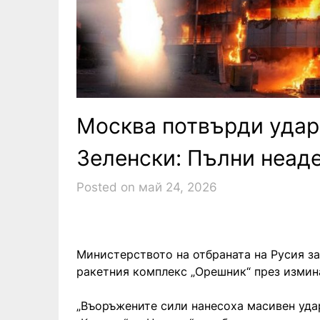
Москва потвърди удар 
Зеленски: Пълни неад
Posted on май 24, 2026
Министерството на отбраната на Русия за
ракетния комплекс „Орешник“ през измин
„Въоръжените сили нанесоха масивен удар