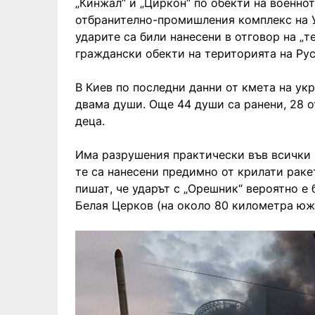
„Кинжал“ и „Циркон“ по обекти на военно
отбранително-промишления комплекс на У
ударите са били нанесени в отговор на „
граждански обекти на територията на Рус
В Киев по последни данни от кмета на ук
двама души. Още 44 души са ранени, 28 о
деца.
Има разрушения практически във всички 
те са нанесени предимно от крилати раке
пишат, че ударът с „Орешник“ вероятно е 
Белая Церков (на около 80 километра южн