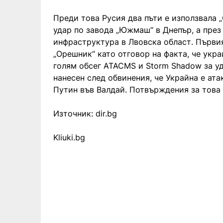
Преди това Русия два пъти е използвала 
удар по завода „Южмаш“ в Днепър, а през 
инфраструктура в Лвовска област. Първи
„Орешник“ като отговор на факта, че укр
голям обсег ATACMS и Storm Shadow за уд
нанесен след обвинения, че Украйна е ат
Путин във Валдай. Потвърждения за това 
Източник: dir.bg
Kliuki.bg