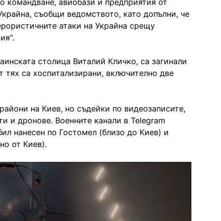
то командване, авиобази и предприятия от
крайна, съобщи ведомството, като допълни, че
терористичните атаки на Украйна срещу
ия“.
раинската столица Виталий Кличко, са загинали
т тях са хоспитализирани, включително две
райони на Киев, но съдейки по видеозаписите,
ти и дронове. Военните канали в Telegram
бил нанесен по Гостомел (близо до Киев) и
о от Киев).