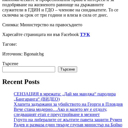
подобряване на жизненото равнище на държавните
служители в ГДИН и ГДО – членове на синдикатите. То се
сключва за срок от три години и влиза в сила от днес.
Снимка: Министерство на правосъдието
Харесайте страницата ни във Facebook
ТУК
Тагове:
Източник: Bgonair.bg
Търсене
Търсене
Recent Posts
СЕНЗАЦИЯ в мрежата: „Дай ми манджа“ пародира
„Бангаранга“ (ВИДЕО)
Хлапета задържани за убийството на Георги в Пловдив
Вече стана модерно…Ако и мазето му е отдолу,
следващият етап е преустройване в мезонет
Гуруто на либералите от жълтите павета защити Румен
Радев и размаза един твърде глупав министър на Бойко