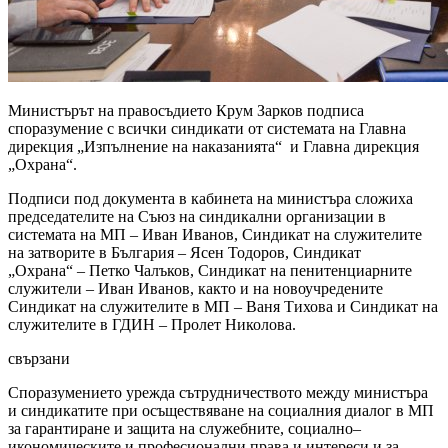
Министърът на правосъдието Крум Зарков подписа
споразумение с всички синдикати от системата на Главна
дирекция „Изпълнение на наказанията“ и Главна дирекция
„Охрана“.
Подписи под документа в кабинета на министъра сложиха
председателите на Съюз на синдикални организации в
системата на МП – Иван Иванов, Синдикат на служителите
на затворите в България – Ясен Тодоров, Синдикат
„Охрана“ – Петко Чалъков, Синдикат на пенитенциарните
служители – Иван Иванов, както и на новоучредените
Синдикат на служителите в МП – Ваня Тихова и Синдикат на
служителите в ГДИН – Пролет Николова.
свързани
Споразумението урежда сътрудничеството между министъра
и синдикатите при осъществяване на социалния диалог в МП
за гарантиране и защита на служебните, социално–
икономическите и професионални права и интереси и за