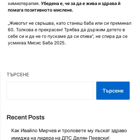
химиотерапия.
Убедена е, че за да е жива и здрава й
помага позитивното мислене.
„Животът не свръшва, като станеш баба или си преминал
60. Толкова е прекрасен! Трябва да държим детето в
себе си и да не го пускаме да си отива“, не спира да се
усмихва Мисис Баба 2025.
ТЪРСЕНЕ
Търсене
Recent Posts
Как Ивайло Мирчев и троловете му лъскат здраво
имиджа на лидера на ДПС Делян Пеевски!