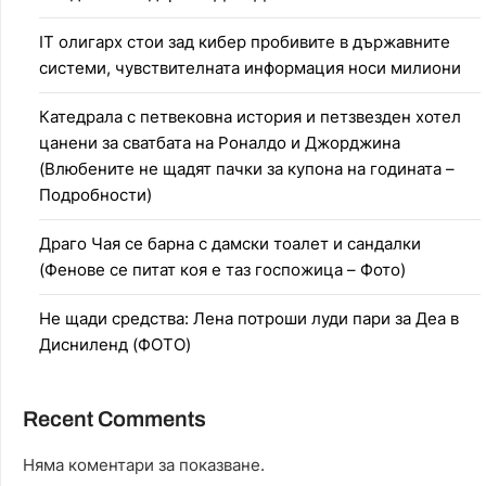
IT олигарх стои зад кибер пробивите в държавните
системи, чувствителната информация носи милиони
Катедрала с петвековна история и петзвезден хотел
цанени за сватбата на Роналдо и Джорджина
(Влюбените не щадят пачки за купона на годината –
Подробности)
Драго Чая се барна с дамски тоалет и сандалки
(Фенове се питат коя е таз госпожица – Фото)
Не щади средства: Лена потроши луди пари за Деа в
Дисниленд (ФОТО)
Recent Comments
Няма коментари за показване.