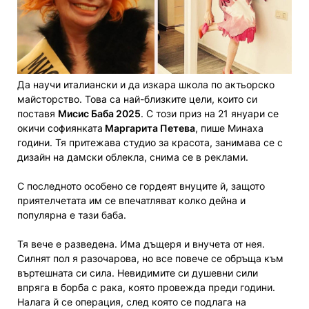
Да научи италиански и да изкара школа по актьорско
майсторство. Това са най-близките цели, които си
поставя
Мисис Баба 2025
. С този приз на 21 януари се
окичи софиянката
Маргарита Петева
, пише Минаха
години. Тя притежава студио за красота, занимава се с
дизайн на дамски облекла, снима се в реклами.
С последното особено се гордеят внуците й, защото
приятелчетата им се впечатляват колко дейна и
популярна е тази баба.
Тя вече е разведена. Има дъщеря и внучета от нея.
Силнят пол я разочарова, но все повече се обръща към
въртешната си сила. Невидимите си душевни сили
впряга в борба с рака, която провежда преди години.
Налага й се операция, след която се подлага на