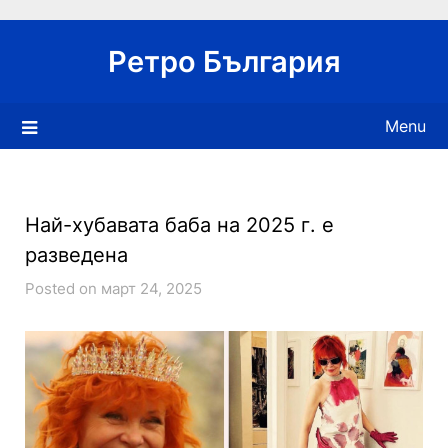
Skip
to
Ретро България
content
Menu
Най-хубавата баба на 2025 г. е
разведена
Posted on март 24, 2025