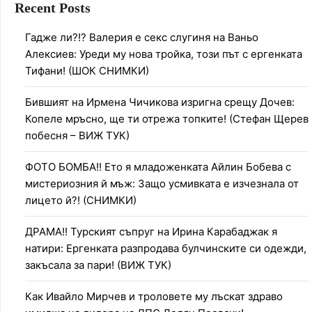
Recent Posts
Гадже ли?!? Валерия е секс слугиня на Ваньо
Алексиев: Уреди му нова тройка, този път с ергенката
Тифани! (ШОК СНИМКИ)
Бившият на Ирмена Чичикова изригна срещу Дочев:
Копеле мръсно, ще ти отрежа топките! (Стефан Щерев
побесня – ВИЖ ТУК)
ФОТО БОМБА!! Ето я младоженката Айлин Бобева с
мистериозния й мъж: Защо усмивката е изчезнала от
лицето й?! (СНИМКИ)
ДРАМА!! Турският съпруг на Ирина Карабаджак я
натири: Ергенката разпродава булчинските си одежди,
закъсала за пари! (ВИЖ ТУК)
Как Ивайло Мирчев и троловете му лъскат здраво