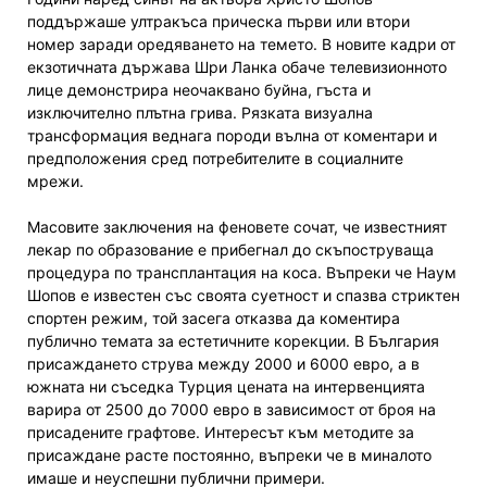
поддържаше ултракъса прическа първи или втори
номер заради оредяването на темето. В новите кадри от
екзотичната държава Шри Ланка обаче телевизионното
лице демонстрира неочаквано буйна, гъста и
изключително плътна грива. Рязката визуална
трансформация веднага породи вълна от коментари и
предположения сред потребителите в социалните
мрежи.
Масовите заключения на феновете сочат, че известният
лекар по образование е прибегнал до скъпоструваща
процедура по трансплантация на коса. Въпреки че Наум
Шопов е известен със своята суетност и спазва стриктен
спортен режим, той засега отказва да коментира
публично темата за естетичните корекции. В България
присаждането струва между 2000 и 6000 евро, а в
южната ни съседка Турция цената на интервенцията
варира от 2500 до 7000 евро в зависимост от броя на
присадените графтове. Интересът към методите за
присаждане расте постоянно, въпреки че в миналото
имаше и неуспешни публични примери.