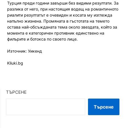
Турция преди години завърши без видими резултати. За
разлика от него, при настоящия водещ на романтичното
риалити резултатът е очевиден и косата му изглежда
напълно жизнена. Промяната в гъстотата на темето
остава най-обсъжданата тема около звездата, който за
момента е категоричен противник единствено на
филърите и ботокса по своето лице.
Източник: Уикенд
Kliuki.bg
ТЪРСЕНЕ
Търсене