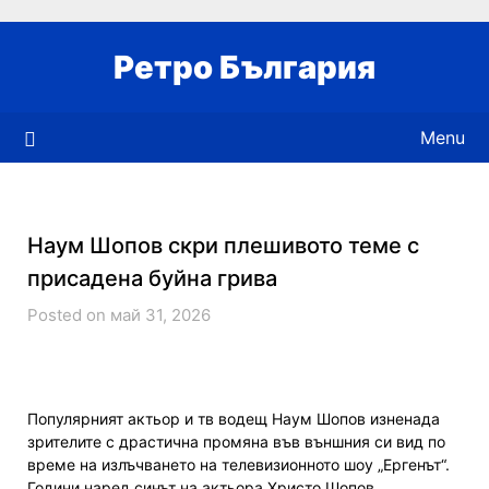
Skip
to
Ретро България
content
Menu
Наум Шопов скри плешивото теме с
присадена буйна грива
Posted on май 31, 2026
Популярният актьор и тв водещ Наум Шопов изненада
зрителите с драстична промяна във външния си вид по
време на излъчването на телевизионното шоу „Ергенът“.
Години наред синът на актьора Христо Шопов