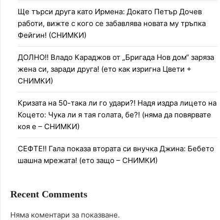
Ще търси друга като Ирмена: Докато Петър Дочев
работи, вижте с кого се забавлява новата му тръпка
Фейгин! (СНИМКИ)
ДОЛНО!! Владо Караджов от „Бригада Нов дом“ заряза
жена си, заради друга! (ето как изригна Цвети +
СНИМКИ)
Кризата на 50-така ли го удари?! Надя издра лицето на
Коцето: Чука ли я тая голата, бе?! (няма да повярвате
коя е – СНИМКИ)
СЕФТЕ!! Гала показа втората си внучка Джина: Бебето
шашна мрежата! (ето защо – СНИМКИ)
Recent Comments
Няма коментари за показване.