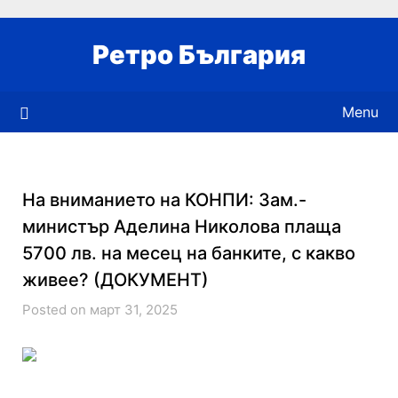
Skip
to
Ретро България
content
Menu
На вниманието на КОНПИ: Зам.-
министър Аделина Николова плаща
5700 лв. на месец на банките, с какво
живее? (ДОКУМЕНТ)
Posted on март 31, 2025