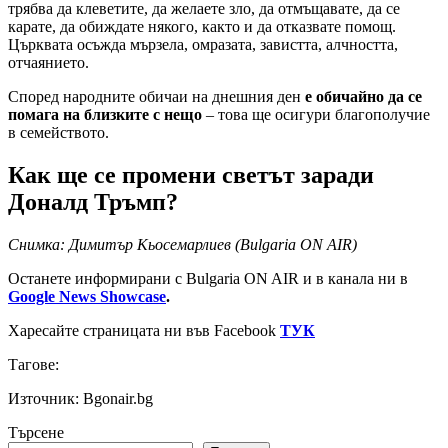
трябва да клеветите, да желаете зло, да отмъщавате, да се
карате, да обиждате някого, както и да отказвате помощ.
Църквата осъжда мързела, омразата, завистта, алчността,
отчаянието.
Според народните обичаи на днешния ден
е обичайно да се
помага на близките с нещо
– това ще осигури благополучие
в семейството.
Как ще се промени светът заради
Доналд Тръмп?
Снимка: Димитър Кьосемарлиев (Bulgaria ON AIR)
Останете информирани с Bulgaria ON AIR и в канала ни в
Google News Showcase
.
Харесайте страницата ни във Facebook
ТУК
Тагове:
Източник: Bgonair.bg
Търсене