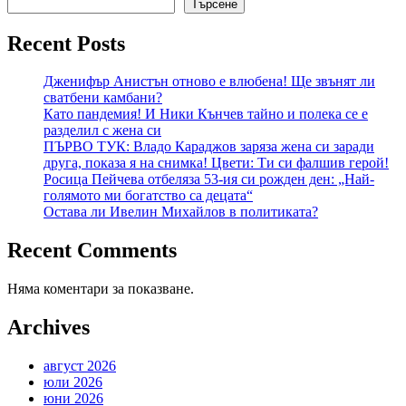
Търсене
Recent Posts
Дженифър Анистън отново е влюбена! Ще звънят ли
сватбени камбани?
Като пандемия! И Ники Кънчев тайно и полека се е
разделил с жена си
ПЪРВО ТУК: Владо Караджов заряза жена си заради
друга, показа я на снимка! Цвети: Ти си фалшив герой!
Росица Пейчева отбеляза 53-ия си рожден ден: „Най-
голямото ми богатство са децата“
Остава ли Ивелин Михайлов в политиката?
Recent Comments
Няма коментари за показване.
Archives
август 2026
юли 2026
юни 2026