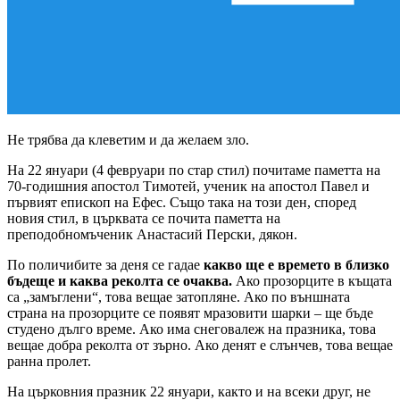
Не трябва да клеветим и да желаем зло.
На 22 януари (4 февруари по стар стил) почитаме паметта на
70-годишния апостол Тимотей, ученик на апостол Павел и
първият епископ на Ефес. Също така на този ден, според
новия стил, в църквата се почита паметта на
преподобномъченик Анастасий Перски, дякон.
По поличибите за деня се гадае
какво ще е времето в близко
бъдеще и каква реколта се очаква.
Ако прозорците в къщата
са „замъглени“, това вещае затопляне. Ако по външната
страна на прозорците се появят мразовити шарки – ще бъде
студено дълго време. Ако има снеговалеж на празника, това
вещае добра реколта от зърно. Ако денят е слънчев, това вещае
ранна пролет.
На църковния празник 22 януари, както и на всеки друг, не