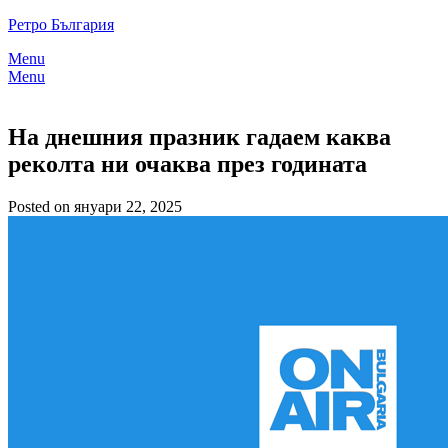
Skip
Ретро България
to
Menu
content
Menu
На днешния празник гадаем каква
реколта ни очаква през годината
Posted on януари 22, 2025